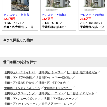
セレスティア祖師谷
セレスティア船橋Ⅱ
セレスティア船橋Ⅱ
22.4万円
23.4万円
23.5万円
2LDK（58.74㎡）
2LDK（58.80㎡）
2LDK（58.80㎡）
祖師ヶ谷大蔵
/徒歩11分
千歳船橋
/徒歩18分
千歳船橋
/徒歩18分
今まで閲覧した物件
世田谷区の賃貸を探す
世田谷区+バストイレ別
世田谷区+シャワー
世田谷区+追焚機能浴室
世田谷区+浴室乾燥機
世田谷区+シャワー付洗面台
世田谷区+温水洗浄便座
世田谷区+洗面化粧台
世田谷区+システムキッチン
世田谷区+バルコニー
世田谷区+フローリング
世田谷区+エアコン
世田谷区+クロゼット
世田谷区+シューズボックス
世田谷区+収納スペース
世田谷区+TVインターホン
世田谷区+オートロック