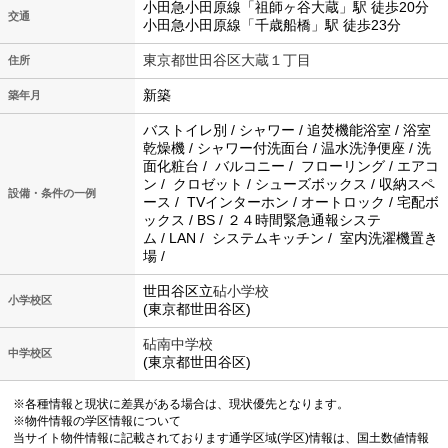
小田急小田原線「祖師ヶ谷大蔵」駅 徒歩20分
交通
小田急小田原線「千歳船橋」駅 徒歩23分
東京都世田谷区大蔵１丁目
住所
新築
築年月
バストイレ別 / シャワー / 追焚機能浴室 / 浴室
乾燥機 / シャワー付洗面台 / 温水洗浄便座 / 洗
面化粧台 / バルコニー / フローリング / エアコ
ン / クロゼット / シューズボックス / 収納スペ
設備・条件の一例
ース / TVインターホン / オートロック / 宅配ボ
ックス / BS / ２４時間緊急通報システ
ム / LAN / システムキッチン / 室内洗濯機置き
場 /
世田谷区立
砧小学校
小学校区
(東京都世田谷区)
砧南中学校
中学校区
(東京都世田谷区)
※各種情報と現状に差異がある場合は、現状優先となります。
※物件情報の学区情報について
当サイト物件情報に記載されております通学区域(学区)情報は、国土数値情報