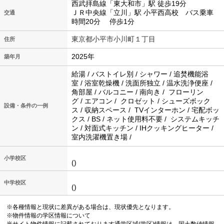
西武拝島線「東大和市」駅 徒歩19分
ＪＲ中央線「立川」駅 小平西高校 バス乗車
交通
時間20分 停歩1分
東京都小平市小川町１丁目
住所
2025年
築年月
給湯 / バストイレ別 / シャワー / 追焚機能浴
室 / 浴室乾燥機 / 洗面所独立 / 温水洗浄便座 /
角部屋 / バルコニー / 南向き / フローリン
グ / エアコン / クロゼット / シューズボック
設備・条件の一例
ス / 収納スペース / TVインターホン / 宅配ボッ
クス / BS / ネット使用料不要 / システムキッチ
ン / 対面式キッチン / IHクッキングヒーター /
室内洗濯機置き場 /
小学校区
()
中学校区
()
※各種情報と現状に差異がある場合は、現状優先となります。
※物件情報の学区情報について