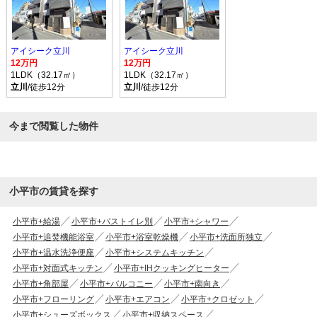
アイシーク立川
アイシーク立川
12万円
12万円
1LDK（32.17㎡）
1LDK（32.17㎡）
立川
/徒歩12分
立川
/徒歩12分
今まで閲覧した物件
小平市の賃貸を探す
小平市+給湯
小平市+バストイレ別
小平市+シャワー
小平市+追焚機能浴室
小平市+浴室乾燥機
小平市+洗面所独立
小平市+温水洗浄便座
小平市+システムキッチン
小平市+対面式キッチン
小平市+IHクッキングヒーター
小平市+角部屋
小平市+バルコニー
小平市+南向き
小平市+フローリング
小平市+エアコン
小平市+クロゼット
小平市+シューズボックス
小平市+収納スペース