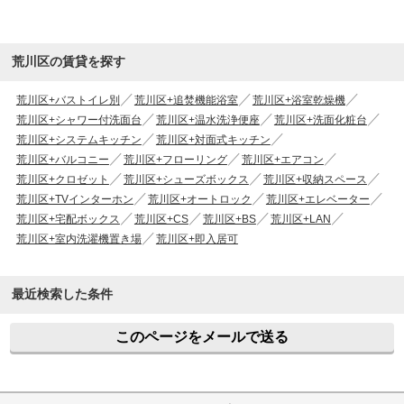
荒川区の賃貸を探す
荒川区+バストイレ別
荒川区+追焚機能浴室
荒川区+浴室乾燥機
荒川区+シャワー付洗面台
荒川区+温水洗浄便座
荒川区+洗面化粧台
荒川区+システムキッチン
荒川区+対面式キッチン
荒川区+バルコニー
荒川区+フローリング
荒川区+エアコン
荒川区+クロゼット
荒川区+シューズボックス
荒川区+収納スペース
荒川区+TVインターホン
荒川区+オートロック
荒川区+エレベーター
荒川区+宅配ボックス
荒川区+CS
荒川区+BS
荒川区+LAN
荒川区+室内洗濯機置き場
荒川区+即入居可
最近検索した条件
このページをメールで送る