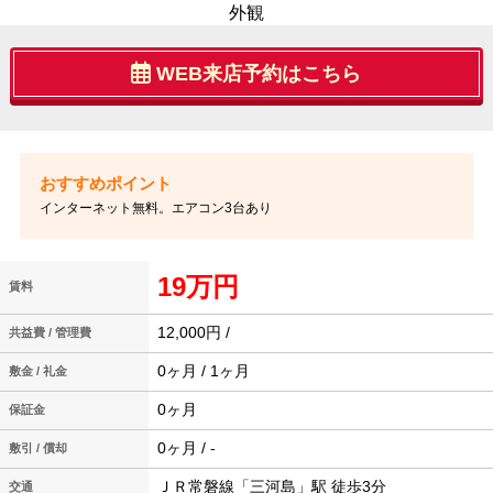
外観
WEB来店予約はこちら
インターネット無料。エアコン3台あり
19万円
賃料
12,000円 /
共益費 / 管理費
0ヶ月 / 1ヶ月
敷金 / 礼金
0ヶ月
保証金
0ヶ月 / -
敷引 / 償却
ＪＲ常磐線「三河島」駅 徒歩3分
交通