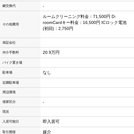
-
鍵交換代
ルームクリーニング料金：71,500円 D-
roomCardキー料金：16,500円 ICロック電池
その他費用
(初回)：2,750円
保証会社
20.9万円
仲介手数料
バイク置き場
なし
駐車場
近隣駐車場
周辺環境
-
借家区分
現況
即入居可
入居可能日
媒介
取引態様