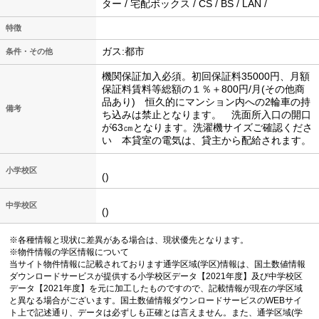
ター / 宅配ボックス / CS / BS / LAN /
特徴
ガス:都市
条件・その他
機関保証加入必須。初回保証料35000円、月額
保証料賃料等総額の１％＋800円/月(その他商
品あり) 恒久的にマンション内への2輪車の持
備考
ち込みは禁止となります。 洗面所入口の開口
が63㎝となります。洗濯機サイズご確認くださ
い 本貸室の電気は、貸主から配給されます。
小学校区
()
中学校区
()
※各種情報と現状に差異がある場合は、現状優先となります。
※物件情報の学区情報について
当サイト物件情報に記載されております通学区域(学区)情報は、国土数値情報
ダウンロードサービスが提供する小学校区データ【2021年度】及び中学校区
データ【2021年度】を元に加工したものですので、記載情報が現在の学区域
と異なる場合がございます。国土数値情報ダウンロードサービスのWEBサイ
ト上で記述通り、データは必ずしも正確とは言えません。また、通学区域(学