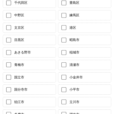
千代田区
豊島区
中野区
練馬区
文京区
港区
目黒区
昭島市
あきる野市
稲城市
青梅市
清瀬市
国立市
小金井市
国分寺市
小平市
狛江市
立川市