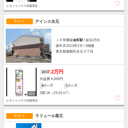
ピタットハウス武蔵境店
アインス水元
アパート
ＪＲ常磐線
金町駅
/ 徒歩25分
築年月2013年2月 / 2階建
東京都葛飾区水元３丁目
7.2万円
203
4,000円
0ヶ月
0ヶ月
敷
礼
2
2階
1K（25.01ｍ
）
ピタットハウス武蔵境店
ラリュール柴又
アパート