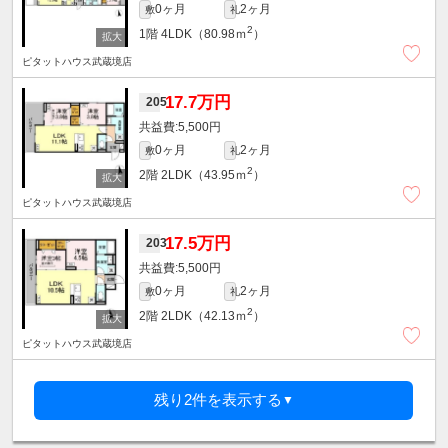
0ヶ月
2ヶ月
敷
礼
2
1階
4LDK（80.98ｍ
）
ピタットハウス武蔵境店
17.7万円
205
5,500円
0ヶ月
2ヶ月
敷
礼
2
2階
2LDK（43.95ｍ
）
ピタットハウス武蔵境店
17.5万円
203
5,500円
0ヶ月
2ヶ月
敷
礼
2
2階
2LDK（42.13ｍ
）
ピタットハウス武蔵境店
残り2件を表示する
▼