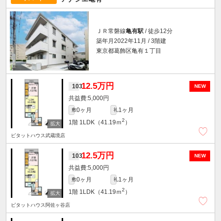
ＪＲ常磐線
亀有駅
/ 徒歩12分
築年月2022年11月 / 3階建
東京都葛飾区亀有１丁目
12.5万円
103
NEW
5,000円
0ヶ月
1ヶ月
敷
礼
2
1階
1LDK（41.19ｍ
）
ピタットハウス武蔵境店
12.5万円
103
NEW
5,000円
0ヶ月
1ヶ月
敷
礼
2
1階
1LDK（41.19ｍ
）
ピタットハウス阿佐ヶ谷店