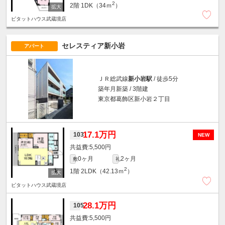
2
2階
1DK（34ｍ
）
ピタットハウス武蔵境店
セレスティア新小岩
アパート
ＪＲ総武線
新小岩駅
/ 徒歩5分
築年月新築 / 3階建
東京都葛飾区新小岩２丁目
17.1万円
103
NEW
5,500円
0ヶ月
2ヶ月
敷
礼
2
1階
2LDK（42.13ｍ
）
ピタットハウス武蔵境店
28.1万円
105
5,500円