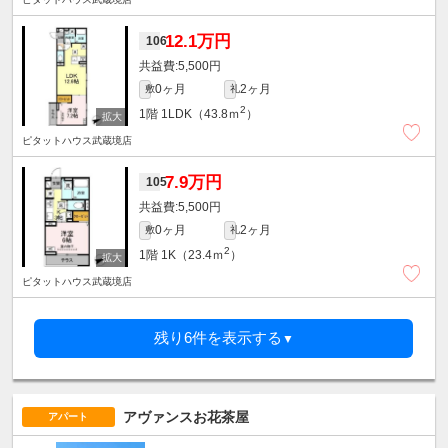
12.1万円
106
5,500円
0ヶ月
2ヶ月
敷
礼
2
1階
1LDK（43.8ｍ
）
ピタットハウス武蔵境店
7.9万円
105
5,500円
0ヶ月
2ヶ月
敷
礼
2
1階
1K（23.4ｍ
）
ピタットハウス武蔵境店
残り6件を表示する
▼
アヴァンスお花茶屋
アパート