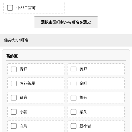
中郡二宮町
住みたい町名
葛飾区
青戸
奥戸
お花茶屋
金町
鎌倉
亀有
小菅
柴又
白鳥
新小岩