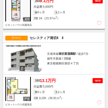
9.3万円
202
NEW
5,000円
0ヶ月
1ヶ月
敷
礼
2
2階
1K（23.37ｍ
）
ピタットハウス武蔵境店
セレスティア堀切Ⅱ Ⅱ
アパート
京成本線
堀切菖蒲園駅
/ 徒歩7分
築年月新築 / 3階建
東京都葛飾区堀切４丁目
13.1万円
102
NEW
5,000円
0ヶ月
2ヶ月
敷
礼
2
1階
1LDK（36.91ｍ
）
ピタットハウス武蔵境店