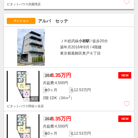
ピタットハウス武蔵境店
アルバ セッテ
マンション
ＪＲ総武線
小岩駅
/ 徒歩20分
築年月2016年9月 / 4階建
東京都葛飾区奥戸６丁目
8.35万円
202
NEW
4,500円
0ヶ月
12.53万円
敷
礼
2
2階
1DK（34ｍ
）
ピタットハウス阿佐ヶ谷店
8.35万円
202
NEW
4,500円
0ヶ月
12.53万円
敷
礼