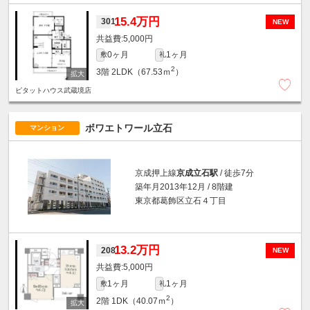
15.4万円
301
NEW
5,000円
0ヶ月
1ヶ月
敷
礼
2
3階
2LDK（67.53ｍ
）
ピタットハウス武蔵境店
ボワエトワール立石
マンション
京成押上線
京成立石駅
/ 徒歩7分
築年月2013年12月 / 8階建
東京都葛飾区立石４丁目
13.2万円
208
NEW
5,000円
1ヶ月
1ヶ月
敷
礼
2
2階
1DK（40.07ｍ
）