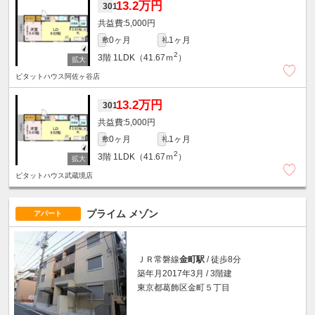
13.2万円
301
5,000円
0ヶ月
1ヶ月
敷
礼
2
3階
1LDK（41.67ｍ
）
ピタットハウス阿佐ヶ谷店
13.2万円
301
5,000円
0ヶ月
1ヶ月
敷
礼
2
3階
1LDK（41.67ｍ
）
ピタットハウス武蔵境店
プライム メゾン
アパート
ＪＲ常磐線
金町駅
/ 徒歩8分
築年月2017年3月 / 3階建
東京都葛飾区金町５丁目