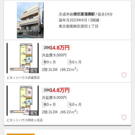
京成本線
堀切菖蒲園駅
/ 徒歩14分
築年月2023年6月 / 3階建
東京都葛飾区堀切１丁目
14.8万円
206
6,000円
0ヶ月
0ヶ月
敷
礼
2
2階
2LDK（66.22ｍ
）
ピタットハウス武蔵境店
14.8万円
206
6,000円
0ヶ月
0ヶ月
敷
礼
2
2階
2LDK（66.22ｍ
）
ピタットハウス阿佐ヶ谷店