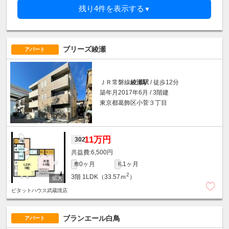
残り4件を表示する
▼
ブリーズ綾瀬
アパート
ＪＲ常磐線
綾瀬駅
/ 徒歩12分
築年月2017年6月 / 3階建
東京都葛飾区小菅３丁目
11万円
302
6,500円
0ヶ月
1ヶ月
敷
礼
2
3階
1LDK（33.57ｍ
）
ピタットハウス武蔵境店
ブランエール白鳥
アパート