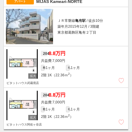
MIJAS Kameari-NORTE
アパート
ＪＲ常磐線
亀有駅
/ 徒歩10分
築年月2015年12月 / 3階建
東京都葛飾区亀有２丁目
8.8万円
204
7,000円
1ヶ月
1ヶ月
敷
礼
2
2階
1K（22.36ｍ
）
ピタットハウス武蔵境店
8.8万円
204
7,000円
1ヶ月
1ヶ月
敷
礼
2
2階
1K（22.36ｍ
）
ピタットハウス阿佐ヶ谷店