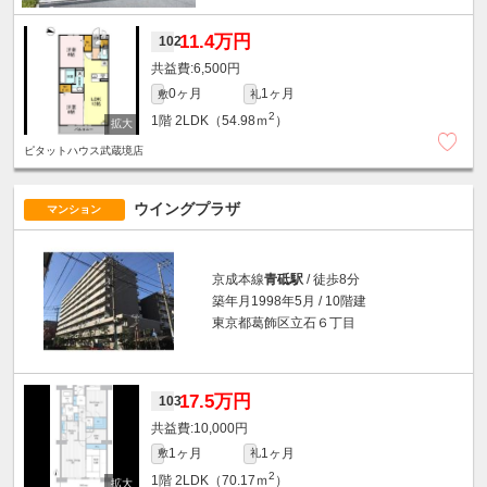
11.4万円
102
6,500円
0ヶ月
1ヶ月
敷
礼
2
1階
2LDK（54.98ｍ
）
ピタットハウス武蔵境店
ウイングプラザ
マンション
京成本線
青砥駅
/ 徒歩8分
築年月1998年5月 / 10階建
東京都葛飾区立石６丁目
17.5万円
103
10,000円
1ヶ月
1ヶ月
敷
礼
2
1階
2LDK（70.17ｍ
）