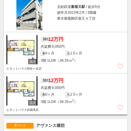
北総鉄道
新柴又駅
/ 徒歩5分
築年月2023年2月 / 3階建
東京都葛飾区柴又４丁目
12万円
301
6,000円
0ヶ月
1.5ヶ月
敷
礼
2
3階
1LDK（36.35ｍ
）
ピタットハウス阿佐ヶ谷店
12万円
301
6,000円
0ヶ月
1.5ヶ月
敷
礼
2
3階
1LDK（36.35ｍ
）
ピタットハウス武蔵境店
アヴァンス堀切
アパート