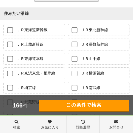
住みたい沿線
ＪＲ東海道新幹線
ＪＲ東北新幹線
ＪＲ上越新幹線
ＪＲ長野新幹線
ＪＲ東海道本線
ＪＲ山手線
ＪＲ京浜東北・根岸線
ＪＲ横須賀線
ＪＲ埼京線
ＪＲ南武線
ＪＲ武蔵野線
ＪＲ横浜線
166
件
ＪＲ相模線
ＪＲ中央線
検索
お気に入り
閲覧履歴
お問合せ
ＪＲ中央本線
ＪＲ青梅線