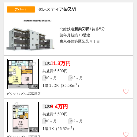
セレスティア柴又Ⅵ
アパート
北総鉄道
新柴又駅
/ 徒歩5分
築年月新築 / 3階建
東京都葛飾区柴又４丁目
11.3万円
101
5,500円
0ヶ月
2ヶ月
敷
礼
2
1階
1LDK（35.58ｍ
）
ピタットハウス武蔵境店
8.4万円
103
5,500円
0ヶ月
2ヶ月
敷
礼
2
1階
1K（26.52ｍ
）
ピタットハウス武蔵境店