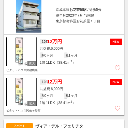
京成本線
お花茶屋駅
/ 徒歩5分
築年月2023年7月 / 3階建
東京都葛飾区お花茶屋１丁目
12万円
103
NEW
6,000円
0ヶ月
1ヶ月
敷
礼
2
1階
1LDK（38.41ｍ
）
ピタットハウス武蔵境店
12万円
103
NEW
6,000円
0ヶ月
1ヶ月
敷
礼
2
1階
1LDK（38.41ｍ
）
ピタットハウス阿佐ヶ谷店
ヴィア・デル・フェリチタ
アパート