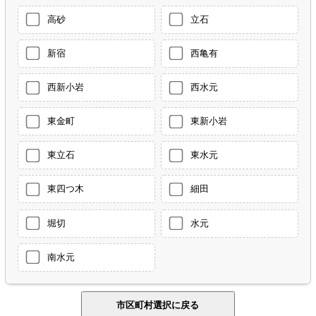
高砂
立石
新宿
西亀有
西新小岩
西水元
東金町
東新小岩
東立石
東水元
東四つ木
細田
堀切
水元
南水元