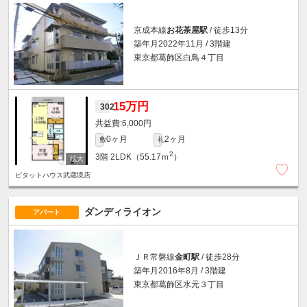
京成本線
お花茶屋駅
/ 徒歩13分
築年月2022年11月 / 3階建
東京都葛飾区白鳥４丁目
15万円
302
6,000円
0ヶ月
2ヶ月
敷
礼
2
3階
2LDK（55.17ｍ
）
ピタットハウス武蔵境店
ダンディライオン
アパート
ＪＲ常磐線
金町駅
/ 徒歩28分
築年月2016年8月 / 3階建
東京都葛飾区水元３丁目