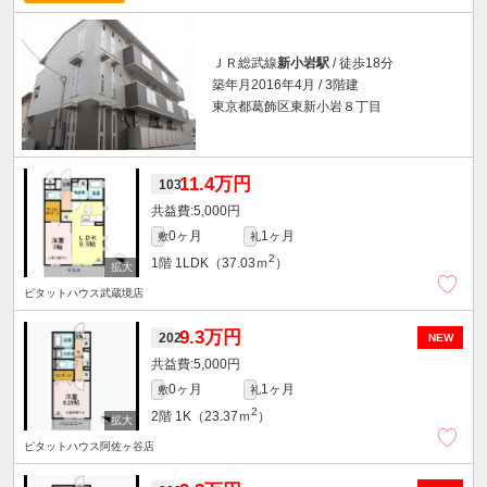
ＪＲ総武線
新小岩駅
/ 徒歩18分
築年月2016年4月 / 3階建
東京都葛飾区東新小岩８丁目
11.4万円
103
5,000円
0ヶ月
1ヶ月
敷
礼
2
1階
1LDK（37.03ｍ
）
ピタットハウス武蔵境店
9.3万円
202
NEW
5,000円
0ヶ月
1ヶ月
敷
礼
2
2階
1K（23.37ｍ
）
ピタットハウス阿佐ヶ谷店