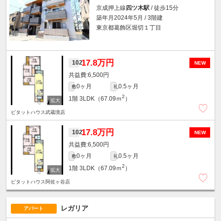
京成押上線
四ツ木駅
/ 徒歩15分
築年月2024年5月 / 3階建
東京都葛飾区堀切１丁目
17.8万円
102
NEW
6,500円
0ヶ月
0.5ヶ月
敷
礼
2
1階
3LDK（67.09ｍ
）
ピタットハウス武蔵境店
17.8万円
102
NEW
6,500円
0ヶ月
0.5ヶ月
敷
礼
2
1階
3LDK（67.09ｍ
）
ピタットハウス阿佐ヶ谷店
レガリア
アパート