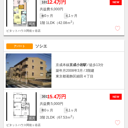
12.4万円
101
NEW
6,000円
0ヶ月
1ヶ月
敷
礼
2
1階
1LDK（42.08ｍ
）
ピタットハウス阿佐ヶ谷店
ソシエ
アパート
京成本線
京成小岩駅
/ 徒歩13分
築年月2008年3月 / 3階建
東京都葛飾区細田４丁目
15.4万円
301
NEW
5,000円
0ヶ月
1ヶ月
敷
礼
2
3階
2LDK（67.53ｍ
）
ピタットハウス阿佐ヶ谷店