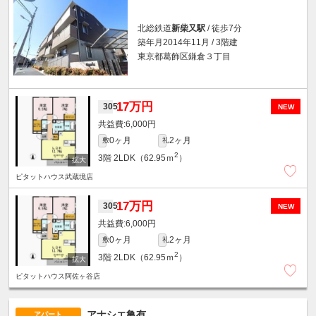
北総鉄道
新柴又駅
/ 徒歩7分
築年月2014年11月 / 3階建
東京都葛飾区鎌倉３丁目
17万円
305
NEW
6,000円
0ヶ月
2ヶ月
敷
礼
2
3階
2LDK（62.95ｍ
）
ピタットハウス武蔵境店
17万円
305
NEW
6,000円
0ヶ月
2ヶ月
敷
礼
2
3階
2LDK（62.95ｍ
）
ピタットハウス阿佐ヶ谷店
アナシエ亀有
アパート