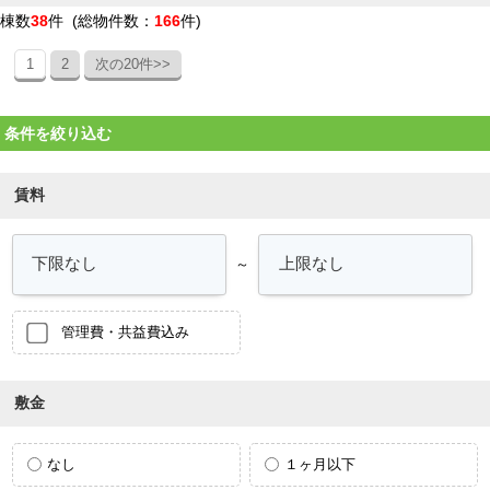
棟数
38
件 (総物件数：
166
件)
1
2
次の20件>>
条件を絞り込む
賃料
～
管理費・共益費込み
敷金
なし
１ヶ月以下