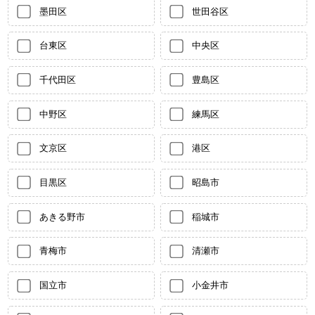
墨田区
世田谷区
台東区
中央区
千代田区
豊島区
中野区
練馬区
文京区
港区
目黒区
昭島市
あきる野市
稲城市
青梅市
清瀬市
国立市
小金井市