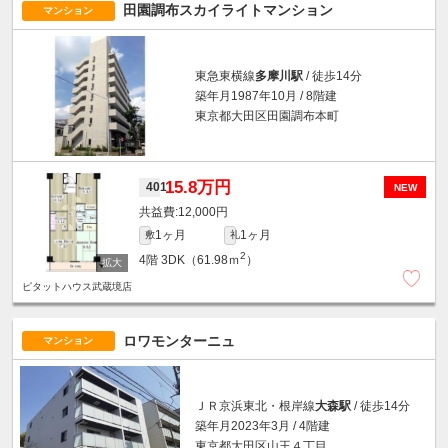
田園調布スカイライトマンション
マンション
東急東横線
多摩川駅
/ 徒歩14分
築年月1987年10月 / 8階建
東京都大田区田園調布本町
15.8万円
401
NEW
12,000円
1ヶ月
1ヶ月
敷
礼
2
4階
3DK（61.98ｍ
）
ピタットハウス武蔵境店
ロワモンターニュ
マンション
ＪＲ京浜東北・根岸線
大森駅
/ 徒歩14分
築年月2023年3月 / 4階建
東京都大田区山王４丁目