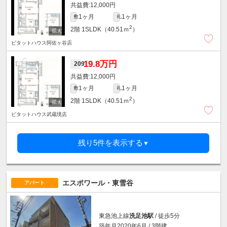
12,000円
1ヶ月
1ヶ月
敷
礼
2
2階
1SLDK（40.51ｍ
）
ピタットハウス阿佐ヶ谷店
19.8万円
209
12,000円
1ヶ月
1ヶ月
敷
礼
2
2階
1SLDK（40.51ｍ
）
ピタットハウス武蔵境店
残り5件を表示する
▼
エスポワール・東雪谷
アパート
東急池上線
洗足池駅
/ 徒歩5分
築年月2020年6月 / 3階建