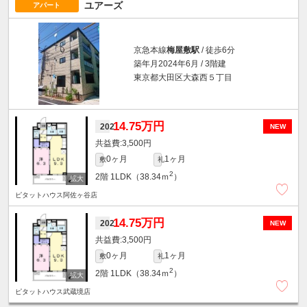
ユアーズ
アパート
京急本線
梅屋敷駅
/ 徒歩6分
築年月2024年6月 / 3階建
東京都大田区大森西５丁目
14.75万円
202
NEW
3,500円
0ヶ月
1ヶ月
敷
礼
2
2階
1LDK（38.34ｍ
）
ピタットハウス阿佐ヶ谷店
14.75万円
202
NEW
3,500円
0ヶ月
1ヶ月
敷
礼
2
2階
1LDK（38.34ｍ
）
ピタットハウス武蔵境店