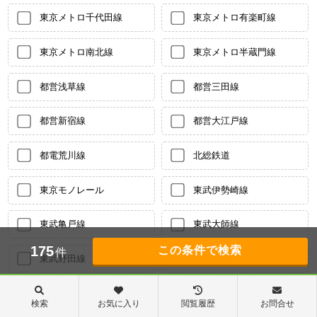
東京メトロ千代田線
東京メトロ有楽町線
東京メトロ南北線
東京メトロ半蔵門線
都営浅草線
都営三田線
都営新宿線
都営大江戸線
都電荒川線
北総鉄道
東京モノレール
東武伊勢崎線
東武亀戸線
東武大師線
175
件
東武野田線
東武東上線
京成本線
京成押上線
検索
お気に入り
閲覧履歴
お問合せ