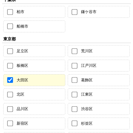
柏市
鎌ケ谷市
船橋市
東京都
足立区
荒川区
板橋区
江戸川区
大田区
葛飾区
北区
江東区
品川区
渋谷区
新宿区
杉並区