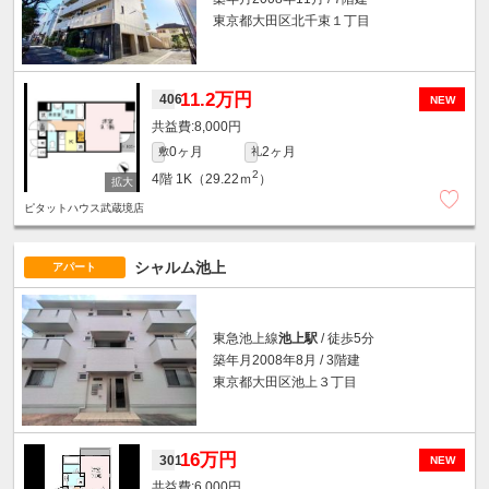
東京都大田区北千束１丁目
11.2万円
406
NEW
8,000円
0ヶ月
2ヶ月
敷
礼
2
4階
1K（29.22ｍ
）
ピタットハウス武蔵境店
シャルム池上
アパート
東急池上線
池上駅
/ 徒歩5分
築年月2008年8月 / 3階建
東京都大田区池上３丁目
16万円
301
NEW
6,000円