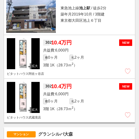
東急池上線
池上駅
/ 徒歩2分
築年月2019年10月 / 3階建
東京都大田区池上６丁目
10.4万円
302
NEW
6,000円
0ヶ月
2ヶ月
敷
礼
2
3階
1K（28.73ｍ
）
ピタットハウス阿佐ヶ谷店
10.4万円
302
NEW
6,000円
0ヶ月
2ヶ月
敷
礼
2
3階
1K（28.73ｍ
）
ピタットハウス武蔵境店
グランシルバ大森
マンション