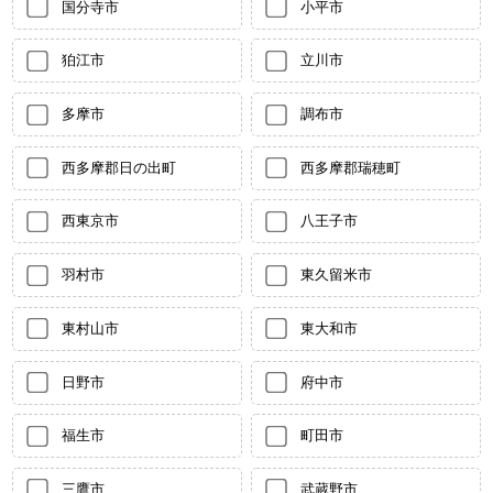
国分寺市
小平市
狛江市
立川市
多摩市
調布市
西多摩郡日の出町
西多摩郡瑞穂町
西東京市
八王子市
羽村市
東久留米市
東村山市
東大和市
日野市
府中市
福生市
町田市
三鷹市
武蔵野市