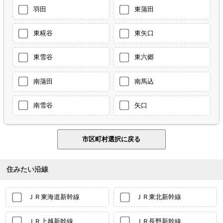
羽田
東蒲田
東糀谷
東矢口
東雪谷
東六郷
南蒲田
南馬込
南雪谷
矢口
住みたい沿線
ＪＲ東海道新幹線
ＪＲ東北新幹線
ＪＲ上越新幹線
ＪＲ長野新幹線