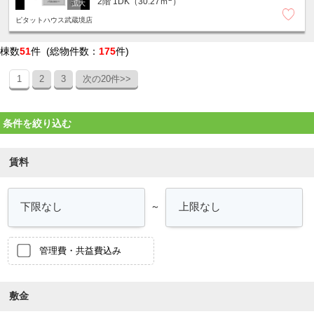
2階
1DK（30.27ｍ
）
ピタットハウス武蔵境店
棟数
51
件 (総物件数：
175
件)
1
2
3
次の20件>>
条件を絞り込む
賃料
～
管理費・共益費込み
敷金