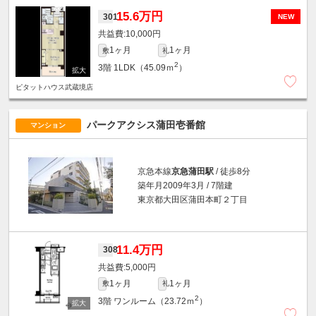
15.6万円
301
NEW
10,000円
1ヶ月
1ヶ月
敷
礼
2
3階
1LDK（45.09ｍ
）
ピタットハウス武蔵境店
パークアクシス蒲田壱番館
マンション
京急本線
京急蒲田駅
/ 徒歩8分
築年月2009年3月 / 7階建
東京都大田区蒲田本町２丁目
11.4万円
308
5,000円
1ヶ月
1ヶ月
敷
礼
2
3階
ワンルーム（23.72ｍ
）