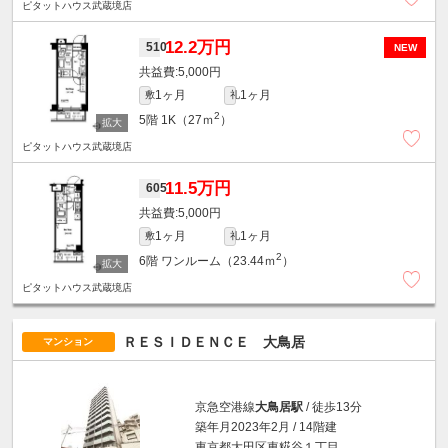
ピタットハウス武蔵境店
12.2万円
510
NEW
5,000円
1ヶ月
1ヶ月
敷
礼
2
5階
1K（27ｍ
）
ピタットハウス武蔵境店
11.5万円
605
5,000円
1ヶ月
1ヶ月
敷
礼
2
6階
ワンルーム（23.44ｍ
）
ピタットハウス武蔵境店
ＲＥＳＩＤＥＮＣＥ 大鳥居
マンション
京急空港線
大鳥居駅
/ 徒歩13分
築年月2023年2月 / 14階建
東京都大田区東糀谷１丁目