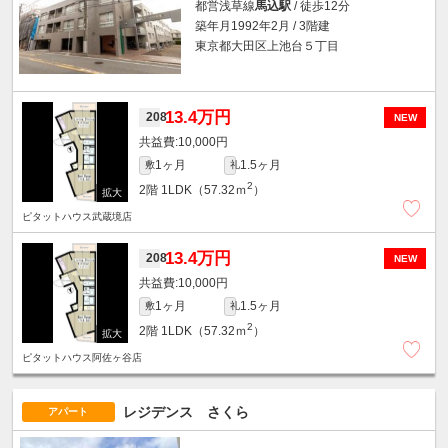
都営浅草線
馬込駅
/ 徒歩12分
築年月1992年2月 / 3階建
東京都大田区上池台５丁目
13.4万円
208
NEW
10,000円
1ヶ月
1.5ヶ月
敷
礼
2
2階
1LDK（57.32ｍ
）
ピタットハウス武蔵境店
13.4万円
208
NEW
10,000円
1ヶ月
1.5ヶ月
敷
礼
2
2階
1LDK（57.32ｍ
）
ピタットハウス阿佐ヶ谷店
レジデンス さくら
アパート