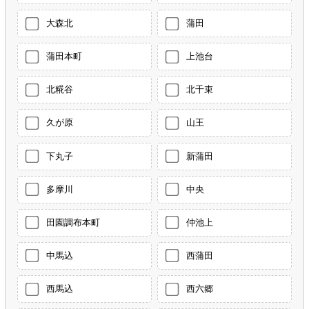
大森北
蒲田
蒲田本町
上池台
北糀谷
北千束
久が原
山王
下丸子
新蒲田
多摩川
中央
田園調布本町
仲池上
中馬込
西蒲田
西馬込
西六郷