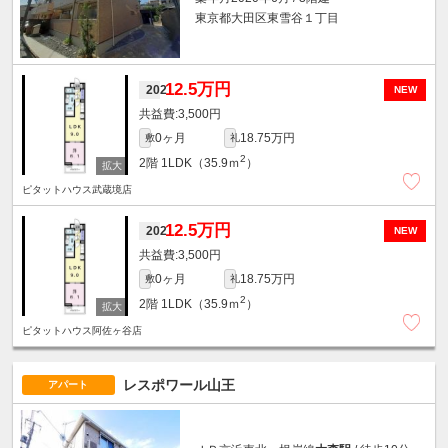
東京都大田区東雪谷１丁目
12.5万円
202
NEW
3,500円
0ヶ月
18.75万円
敷
礼
2
2階
1LDK（35.9ｍ
）
ピタットハウス武蔵境店
12.5万円
202
NEW
3,500円
0ヶ月
18.75万円
敷
礼
2
2階
1LDK（35.9ｍ
）
ピタットハウス阿佐ヶ谷店
レスポワール山王
アパート