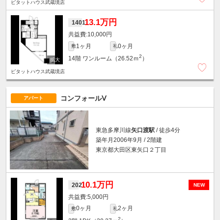
ピタットハウス武蔵境店
13.1万円
1401
10,000円
1ヶ月
0ヶ月
敷
礼
2
14階
ワンルーム（26.52ｍ
）
ピタットハウス武蔵境店
コンフォールⅤ
アパート
東急多摩川線
矢口渡駅
/ 徒歩4分
築年月2006年9月 / 2階建
東京都大田区東矢口２丁目
10.1万円
202
NEW
5,000円
0ヶ月
2ヶ月
敷
礼
2