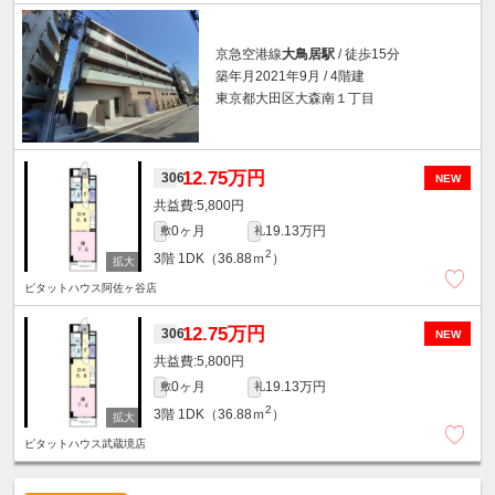
京急空港線
大鳥居駅
/ 徒歩15分
築年月2021年9月 / 4階建
東京都大田区大森南１丁目
12.75万円
306
NEW
5,800円
0ヶ月
19.13万円
敷
礼
2
3階
1DK（36.88ｍ
）
ピタットハウス阿佐ヶ谷店
12.75万円
306
NEW
5,800円
0ヶ月
19.13万円
敷
礼
2
3階
1DK（36.88ｍ
）
ピタットハウス武蔵境店