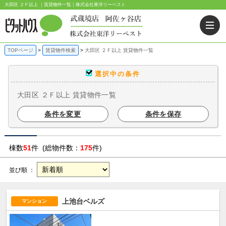
大田区 ２Ｆ以上 ｜賃貸物件一覧｜株式会社東洋リーベスト
TOPページ
賃貸物件検索
大田区 ２Ｆ以上 賃貸物件一覧
選択中の条件
大田区 ２Ｆ以上 賃貸物件一覧
条件を変更
条件を保存
棟数
51
件 (総物件数：
175
件)
並び順 ：
上池台ベルズ
マンション