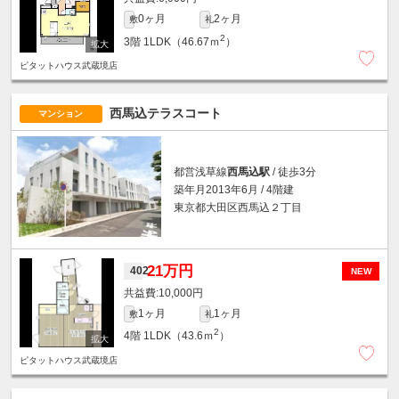
0ヶ月
2ヶ月
敷
礼
2
3階
1LDK（46.67ｍ
）
ピタットハウス武蔵境店
西馬込テラスコート
マンション
都営浅草線
西馬込駅
/ 徒歩3分
築年月2013年6月 / 4階建
東京都大田区西馬込２丁目
21万円
402
NEW
10,000円
1ヶ月
1ヶ月
敷
礼
2
4階
1LDK（43.6ｍ
）
ピタットハウス武蔵境店