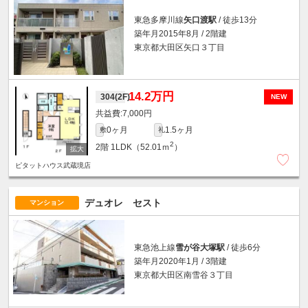
東急多摩川線
矢口渡駅
/ 徒歩13分
築年月2015年8月 / 2階建
東京都大田区矢口３丁目
14.2万円
304(2F)
NEW
7,000円
0ヶ月
1.5ヶ月
敷
礼
2
2階
1LDK（52.01ｍ
）
ピタットハウス武蔵境店
デュオレ セスト
マンション
東急池上線
雪が谷大塚駅
/ 徒歩6分
築年月2020年1月 / 3階建
東京都大田区南雪谷３丁目