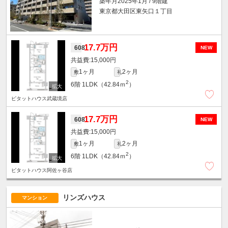
築年月2025年1月 / 9階建
東京都大田区東矢口１丁目
17.7万円
608
NEW
15,000円
1ヶ月
2ヶ月
敷
礼
2
6階
1LDK（42.84ｍ
）
ピタットハウス武蔵境店
17.7万円
608
NEW
15,000円
1ヶ月
2ヶ月
敷
礼
2
6階
1LDK（42.84ｍ
）
ピタットハウス阿佐ヶ谷店
リンズハウス
マンション