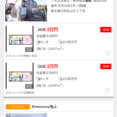
ＪＲ京浜東北・根岸線
大森駅
/ 徒歩10分
築年月2015年2月 / 2階建
東京都大田区山王３丁目
9.3万円
201
NEW
3,500円
0ヶ月
13.95万円
敷
礼
2
2階
1K（24.97ｍ
）
ピタットハウス阿佐ヶ谷店
9.3万円
201
NEW
3,500円
0ヶ月
13.95万円
敷
礼
2
2階
1K（24.97ｍ
）
ピタットハウス武蔵境店
Eminence池上
マンション