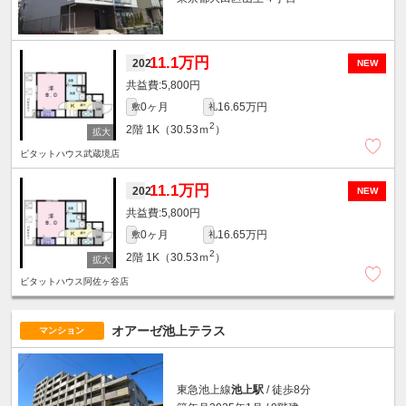
11.1万円
202
NEW
5,800円
0ヶ月
16.65万円
敷
礼
2
2階
1K（30.53ｍ
）
ピタットハウス武蔵境店
11.1万円
202
NEW
5,800円
0ヶ月
16.65万円
敷
礼
2
2階
1K（30.53ｍ
）
ピタットハウス阿佐ヶ谷店
オアーゼ池上テラス
マンション
東急池上線
池上駅
/ 徒歩8分