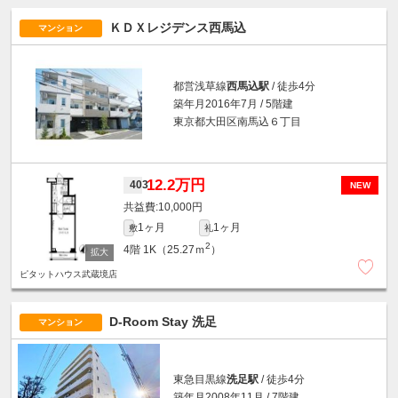
ＫＤＸレジデンス西馬込
マンション
都営浅草線
西馬込駅
/ 徒歩4分
築年月2016年7月 / 5階建
東京都大田区南馬込６丁目
12.2万円
403
NEW
10,000円
1ヶ月
1ヶ月
敷
礼
2
4階
1K（25.27ｍ
）
ピタットハウス武蔵境店
D-Room Stay 洗足
マンション
東急目黒線
洗足駅
/ 徒歩4分
築年月2008年11月 / 7階建