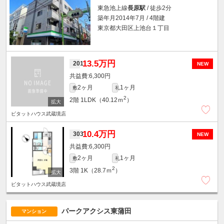
東急池上線
長原駅
/ 徒歩2分
築年月2014年7月 / 4階建
東京都大田区上池台１丁目
13.5万円
201
NEW
6,300円
2ヶ月
1ヶ月
敷
礼
2
2階
1LDK（40.12ｍ
）
ピタットハウス武蔵境店
10.4万円
303
NEW
6,300円
2ヶ月
1ヶ月
敷
礼
2
3階
1K（28.7ｍ
）
ピタットハウス武蔵境店
パークアクシス東蒲田
マンション