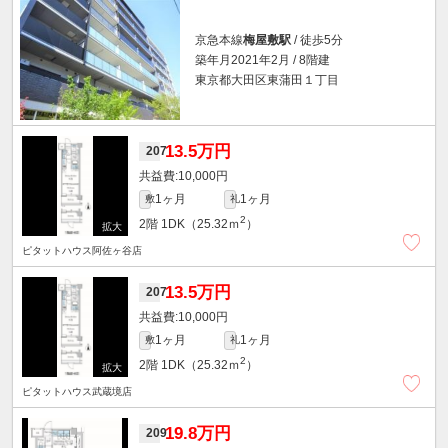
京急本線
梅屋敷駅
/ 徒歩5分
築年月2021年2月 / 8階建
東京都大田区東蒲田１丁目
13.5万円
207
10,000円
1ヶ月
1ヶ月
敷
礼
2
2階
1DK（25.32ｍ
）
ピタットハウス阿佐ヶ谷店
13.5万円
207
10,000円
1ヶ月
1ヶ月
敷
礼
2
2階
1DK（25.32ｍ
）
ピタットハウス武蔵境店
19.8万円
209