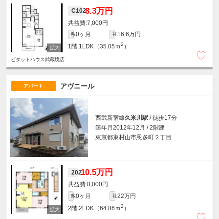
8.3万円
C102
7,000円
0ヶ月
16.6万円
敷
礼
2
1階
1LDK（35.05ｍ
）
ピタットハウス武蔵境店
アヴニール
アパート
西武新宿線
久米川駅
/ 徒歩17分
築年月2012年12月 / 2階建
東京都東村山市恩多町２丁目
10.5万円
202
8,000円
0ヶ月
22万円
敷
礼
2
2階
2LDK（64.86ｍ
）