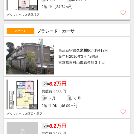
2
2階
1K（34.74ｍ
）
ピタットハウス武蔵境店
プラシード・カーサ
アパート
西武新宿線
久米川駅
/ 徒歩18分
築年月2010年3月 / 2階建
東京都東村山市恩多町３丁目
8.2万円
204
3,500円
0ヶ月
1ヶ月
敷
礼
2
2階
1LDK（46.09ｍ
）
ピタットハウス阿佐ヶ谷店
8.2万円
204
3,500円