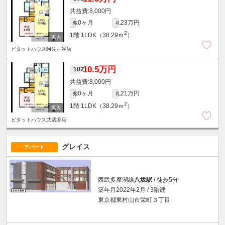
8,000円
0ヶ月
23万円
敷
礼
2
1階
1LDK（38.29ｍ
）
ピタットハウス阿佐ヶ谷店
10.5万円
102
8,000円
0ヶ月
21万円
敷
礼
2
1階
1LDK（38.29ｍ
）
ピタットハウス武蔵境店
グレイス
アパート
西武多摩湖線
八坂駅
/ 徒歩5分
築年月2022年2月 / 3階建
東京都東村山市栄町３丁目