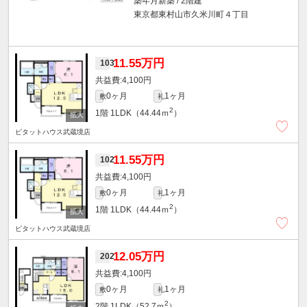
築年月新築 / 2階建
東京都東村山市久米川町４丁目
11.55万円
103
4,100円
0ヶ月
1ヶ月
敷
礼
2
1階
1LDK（44.44ｍ
）
ピタットハウス武蔵境店
11.55万円
102
4,100円
0ヶ月
1ヶ月
敷
礼
2
1階
1LDK（44.44ｍ
）
ピタットハウス武蔵境店
12.05万円
202
4,100円
0ヶ月
1ヶ月
敷
礼
2
2階
1LDK（52.7ｍ
）