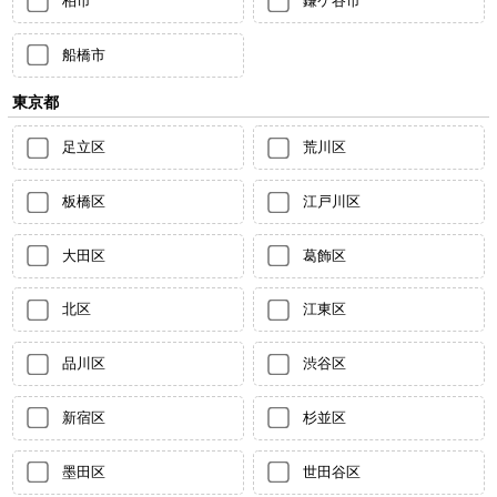
柏市
鎌ケ谷市
船橋市
東京都
足立区
荒川区
板橋区
江戸川区
大田区
葛飾区
北区
江東区
品川区
渋谷区
新宿区
杉並区
墨田区
世田谷区