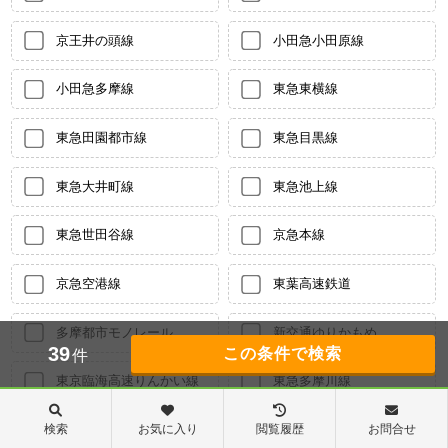
京王井の頭線
小田急小田原線
小田急多摩線
東急東横線
東急田園都市線
東急目黒線
東急大井町線
東急池上線
東急世田谷線
京急本線
京急空港線
東葉高速鉄道
多摩都市モノレール
新交通ゆりかもめ
39
件
東京臨海高速りんかい線
東急多摩川線
埼玉高速鉄道
つくばエクスプレス
検索
お気に入り
閲覧履歴
お問合せ