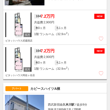
7.2万円
104
NEW
2,900円
0ヶ月
1ヶ月
敷
礼
2
1階
ワンルーム（32.9ｍ
）
ピタットハウス武蔵境店
7.2万円
104
NEW
2,900円
0ヶ月
1ヶ月
敷
礼
2
1階
ワンルーム（32.9ｍ
）
ピタットハウス阿佐ヶ谷店
カピースハイツA棟
アパート
西武新宿線
久米川駅
/ 徒歩9分
築年月1989年2月 / 2階建