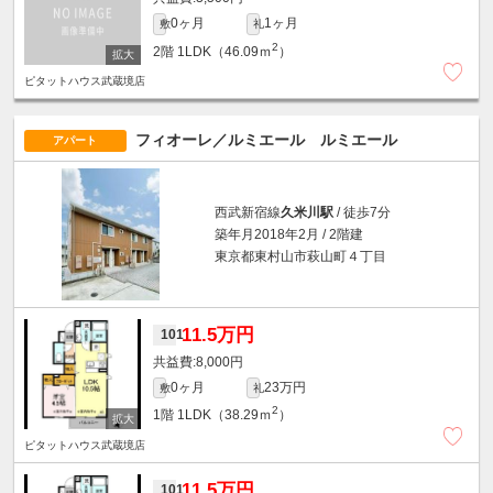
0ヶ月
1ヶ月
敷
礼
2
2階
1LDK（46.09ｍ
）
ピタットハウス武蔵境店
フィオーレ／ルミエール ルミエール
アパート
西武新宿線
久米川駅
/ 徒歩7分
築年月2018年2月 / 2階建
東京都東村山市萩山町４丁目
11.5万円
101
8,000円
0ヶ月
23万円
敷
礼
2
1階
1LDK（38.29ｍ
）
ピタットハウス武蔵境店
11.5万円
101