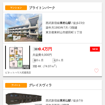
ブライトンパーク
マンション
西武新宿線
東村山駅
/ 徒歩23分
築年月1993年7月 / 3階建
東京都東村山市廻田町１丁目
9.4万円
303
NEW
6,000円
0ヶ月
0ヶ月
敷
礼
2
3階
4K（74.07ｍ
）
ピタットハウス武蔵境店
グレイスヴィラ
アパート
西武新宿線
東村山駅
/ 徒歩7分