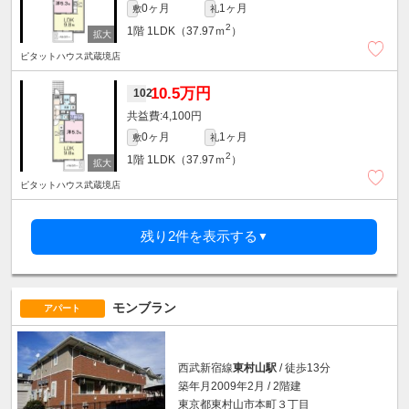
0ヶ月
1ヶ月
敷
礼
2
1階
1LDK（37.97ｍ
）
ピタットハウス武蔵境店
10.5万円
102
4,100円
0ヶ月
1ヶ月
敷
礼
2
1階
1LDK（37.97ｍ
）
ピタットハウス武蔵境店
残り2件を表示する
▼
モンブラン
アパート
西武新宿線
東村山駅
/ 徒歩13分
築年月2009年2月 / 2階建
東京都東村山市本町３丁目