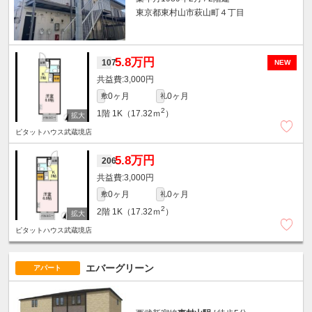
東京都東村山市萩山町４丁目
5.8万円
107
NEW
3,000円
0ヶ月
0ヶ月
敷
礼
2
1階
1K（17.32ｍ
）
ピタットハウス武蔵境店
5.8万円
206
3,000円
0ヶ月
0ヶ月
敷
礼
2
2階
1K（17.32ｍ
）
ピタットハウス武蔵境店
エバーグリーン
アパート