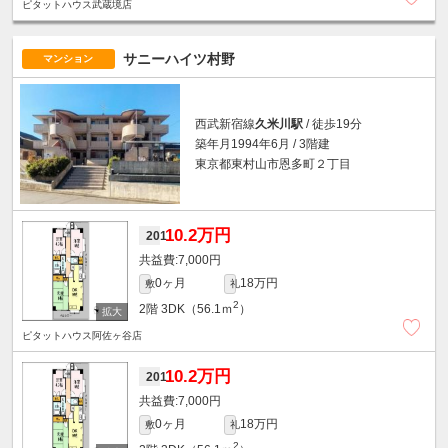
ピタットハウス武蔵境店
サニーハイツ村野
マンション
西武新宿線
久米川駅
/ 徒歩19分
築年月1994年6月 / 3階建
東京都東村山市恩多町２丁目
10.2万円
201
7,000円
0ヶ月
18万円
敷
礼
2
2階
3DK（56.1ｍ
）
ピタットハウス阿佐ヶ谷店
10.2万円
201
7,000円
0ヶ月
18万円
敷
礼
2