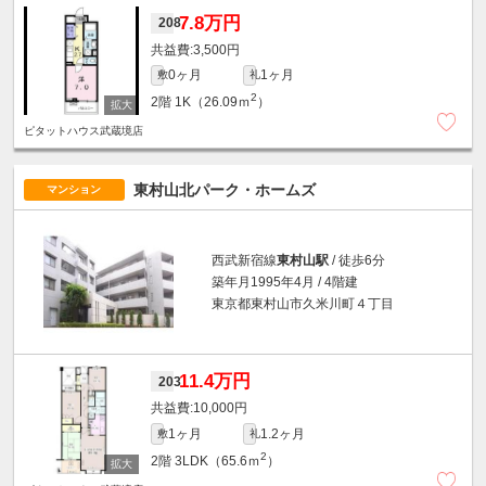
7.8万円
208
3,500円
0ヶ月
1ヶ月
敷
礼
2
2階
1K（26.09ｍ
）
ピタットハウス武蔵境店
東村山北パーク・ホームズ
マンション
西武新宿線
東村山駅
/ 徒歩6分
築年月1995年4月 / 4階建
東京都東村山市久米川町４丁目
11.4万円
203
10,000円
1ヶ月
1.2ヶ月
敷
礼
2
2階
3LDK（65.6ｍ
）