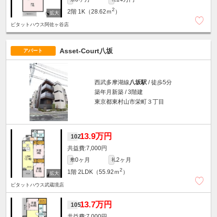
2
2階
1K（28.62ｍ
）
ピタットハウス阿佐ヶ谷店
Asset-Court八坂
アパート
西武多摩湖線
八坂駅
/ 徒歩5分
築年月新築 / 3階建
東京都東村山市栄町３丁目
13.9万円
102
7,000円
0ヶ月
2ヶ月
敷
礼
2
1階
2LDK（55.92ｍ
）
ピタットハウス武蔵境店
13.7万円
105
7,000円