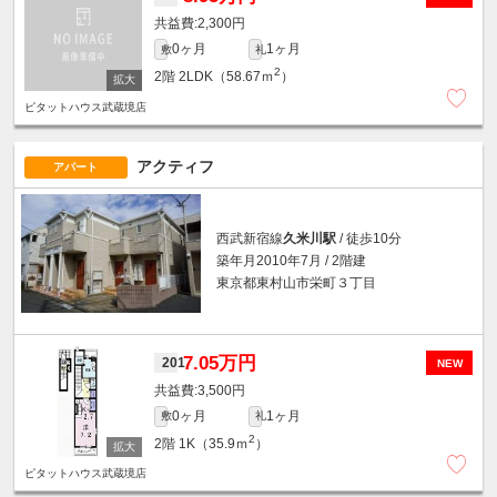
2,300円
0ヶ月
1ヶ月
敷
礼
2
2階
2LDK（58.67ｍ
）
ピタットハウス武蔵境店
アクティフ
アパート
西武新宿線
久米川駅
/ 徒歩10分
築年月2010年7月 / 2階建
東京都東村山市栄町３丁目
7.05万円
201
NEW
3,500円
0ヶ月
1ヶ月
敷
礼
2
2階
1K（35.9ｍ
）
ピタットハウス武蔵境店