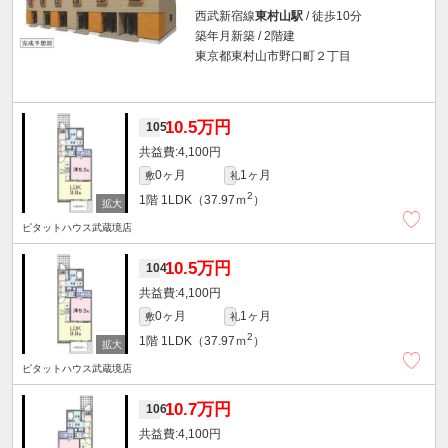
西武新宿線
東村山駅
/ 徒歩10分
築年月新築 / 2階建
東京都東村山市野口町２丁目
10.5万円
105
4,100円
0ヶ月
1ヶ月
敷
礼
2
1階
1LDK（37.97ｍ
）
ピタットハウス武蔵境店
10.5万円
104
4,100円
0ヶ月
1ヶ月
敷
礼
2
1階
1LDK（37.97ｍ
）
ピタットハウス武蔵境店
10.7万円
106
4,100円