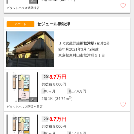
ピタットハウス武蔵境店
セジュール新秋津
アパート
ＪＲ武蔵野線
新秋津駅
/ 徒歩2分
築年月2021年3月 / 2階建
東京都東村山市秋津町５丁目
8.7万円
201
8,000円
0ヶ月
17.4万円
敷
礼
2
2階
1K（34.74ｍ
）
ピタットハウス阿佐ヶ谷店
8.7万円
201
8,000円
0ヶ月
17.4万円
敷
礼