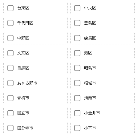
台東区
中央区
千代田区
豊島区
中野区
練馬区
文京区
港区
目黒区
昭島市
あきる野市
稲城市
青梅市
清瀬市
国立市
小金井市
国分寺市
小平市