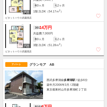
0ヶ月
2ヶ月
敷
礼
2
1階
2LDK（54.17ｍ
）
ピタットハウス武蔵境店
14万円
301
7,000円
0ヶ月
2ヶ月
敷
礼
2
3階
2LDK（51.28ｍ
）
ピタットハウス武蔵境店
グランモア AB
アパート
西武多摩湖線
多摩湖駅
/ 徒歩6分
築年月2006年3月 / 2階建
東京都東村山市多摩湖町２丁目
6万円
B101