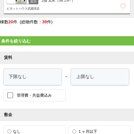
2階
3DK（56.1ｍ
）
ピタットハウス武蔵境店
棟数
20
件 (総物件数：
39
件)
条件を絞り込む
賃料
～
管理費・共益費込み
敷金
なし
１ヶ月以下