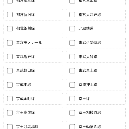
都営浅草線
都営三田線
都営新宿線
都営大江戸線
都電荒川線
北総鉄道
東京モノレール
東武伊勢崎線
東武亀戸線
東武大師線
東武野田線
東武東上線
京成本線
京成押上線
京成金町線
京王線
京王高尾線
京王相模原線
京王競馬場線
京王動物園線