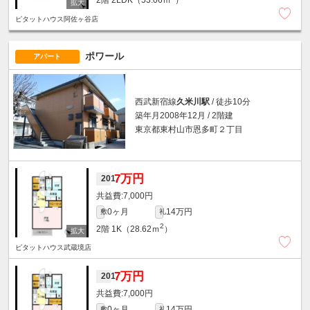
2階
2LDK（53.06ｍ
）
ピタットハウス阿佐ヶ谷店
ポワール
アパート
西武新宿線
久米川駅
/ 徒歩10分
築年月2008年12月 / 2階建
東京都東村山市恩多町２丁目
7万円
201
7,000円
0ヶ月
14万円
敷
礼
2
2階
1K（28.62ｍ
）
ピタットハウス武蔵境店
7万円
201
7,000円
0ヶ月
14万円
敷
礼