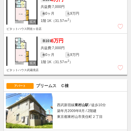
7,000円
0ヶ月
9万円
敷
礼
2
1階
1K（31.57ｍ
）
ピタットハウス阿佐ヶ谷店
6万円
B101
7,000円
0ヶ月
9万円
敷
礼
2
1階
1K（31.57ｍ
）
ピタットハウス武蔵境店
プリームス Ｃ棟
アパート
西武新宿線
東村山駅
/ 徒歩10分
築年月2009年8月 / 2階建
東京都東村山市美住町２丁目