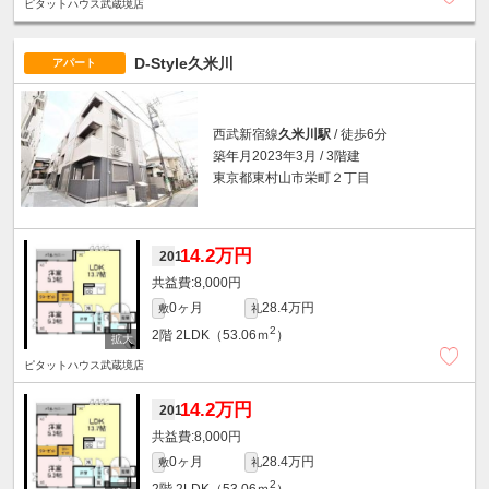
ピタットハウス武蔵境店
D-Style久米川
アパート
西武新宿線
久米川駅
/ 徒歩6分
築年月2023年3月 / 3階建
東京都東村山市栄町２丁目
14.2万円
201
8,000円
0ヶ月
28.4万円
敷
礼
2
2階
2LDK（53.06ｍ
）
ピタットハウス武蔵境店
14.2万円
201
8,000円
0ヶ月
28.4万円
敷
礼
2