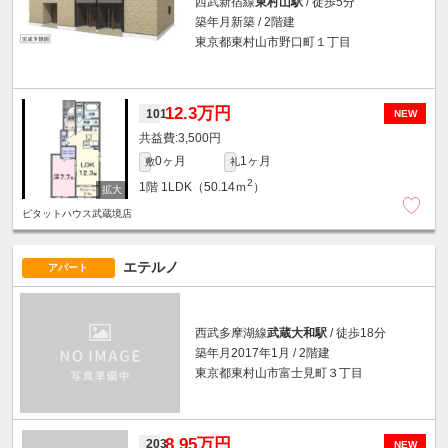
西武新宿線
東村山駅
/ 徒歩5分
築年月新築 / 2階建
東京都東村山市野口町１丁目
12.3万円
101
NEW
3,500円
0ヶ月
1ヶ月
敷
礼
2
1階
1LDK（50.14ｍ
）
ピタットハウス武蔵境店
エテルノ
アパート
西武多摩湖線
武蔵大和駅
/ 徒歩18分
築年月2017年1月 / 2階建
東京都東村山市富士見町３丁目
8.95万円
203
NEW