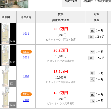
階数/構造
31階建/SRC造(鉄骨
賃料
敷金
間取図
部屋番号
共益費/管理費
礼金
20.2万円
1ヶ月
敷
1011
10,000円
1.2ヶ月
礼
ピタットハウス阿佐ヶ谷店
20.2万円
1ヶ月
NEW
敷
10,000円
1011
1.2ヶ月
礼
ピタットハウス武蔵境店
15.2万円
1ヶ月
敷
2108
10,000円
1ヶ月
礼
ピタットハウス阿佐ヶ谷店
15.2万円
1ヶ月
NEW
敷
10,000円
2108
1ヶ月
礼
ピタットハウス武蔵境店