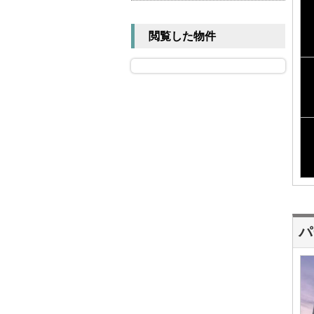
閲覧した物件
パ