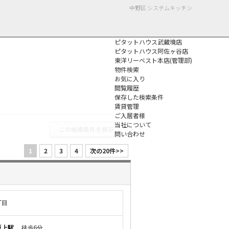
中野区 システムキッチン
ピタットハウス武蔵境店
ピタットハウス阿佐ヶ谷店
東洋リーベスト本店(管理部)
物件検索
お気に入り
閲覧履歴
保存した検索条件
個人情報保護方針
賃貸管理
ご入居者様
当社について
この検索条件を保存
問い合わせ
1
2
3
4
次の20件>>
丁目
坂上駅
徒歩6分