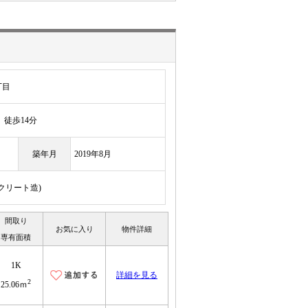
丁目
徒歩14分
築年月
2019年8月
ンクリート造)
間取り
お気に入り
物件詳細
専有面積
1K
詳細を見る
2
25.06ｍ