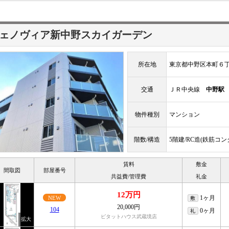
ェノヴィア新中野スカイガーデン
所在地
東京都中野区本町６
交通
ＪＲ中央線
中野駅
物件種別
マンション
階数/構造
5階建/RC造(鉄筋コ
賃料
敷金
間取図
部屋番号
共益費/管理費
礼金
12万円
1ヶ月
NEW
敷
20,000円
104
0ヶ月
礼
ピタットハウス武蔵境店