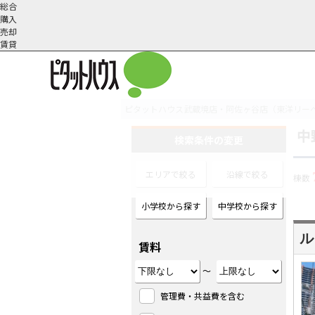
総合
購入
売却
賃貸
ピタットハウス武蔵境店・阿佐ヶ谷店（東洋リー
中
オーナー様へ
契約内容・更新等
会社概要
スタッフ紹介
賃貸業務内容
住まいのトラブル
採
検索条件の変更
エリアで絞る
沿線で絞る
棟数
小学校から探す
中学校から探す
ル
賃料
～
管理費・共益費を含む