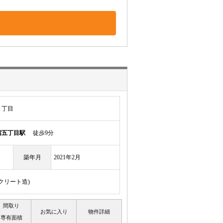
１丁目
宿五丁目駅
徒歩9分
築年月
2021年2月
ンクリート造)
間取り
お気に入り
物件詳細
専有面積