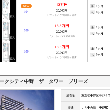
12万円
1ヶ月
NEW
敷
20,000円
104
0ヶ月
礼
ピタットハウス阿佐ヶ谷店
13.3万円
1ヶ月
敷
106
20,000円
0ヶ月
礼
ピタットハウス武蔵境店
13.3万円
1ヶ月
敷
106
20,000円
0ヶ月
礼
ピタットハウス阿佐ヶ谷店
ークシティ中野 ザ タワー ブリーズ
所在地
東京都中野区中野４
交通
ＪＲ中央線
中野駅