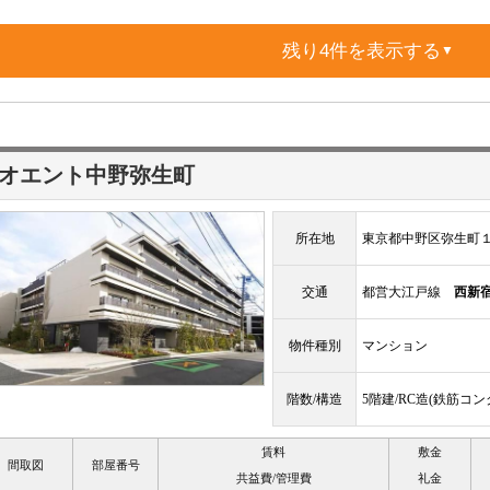
残り4件を表示する
▼
オエント中野弥生町
所在地
東京都中野区弥生町
交通
都営大江戸線
西新
物件種別
マンション
階数/構造
5階建/RC造(鉄筋コ
賃料
敷金
間取図
部屋番号
共益費/管理費
礼金