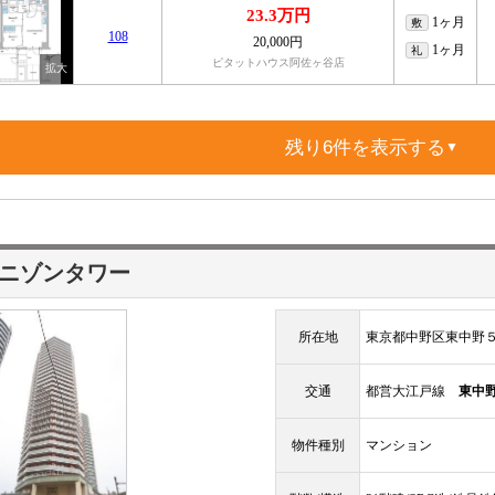
23.3万円
1ヶ月
敷
108
20,000円
1ヶ月
礼
ピタットハウス阿佐ヶ谷店
残り6件を表示する
▼
ニゾンタワー
所在地
東京都中野区東中野
交通
都営大江戸線
東中
物件種別
マンション