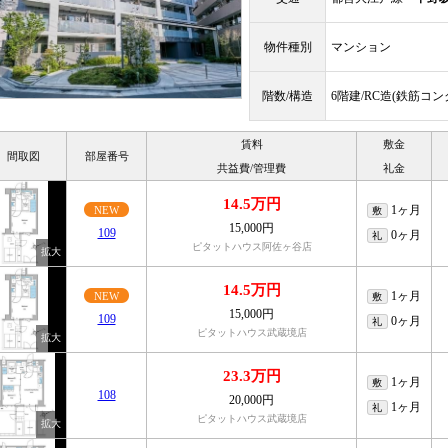
物件種別
マンション
階数/構造
6階建/RC造(鉄筋コ
賃料
敷金
間取図
部屋番号
共益費/管理費
礼金
14.5万円
1ヶ月
NEW
敷
15,000円
109
0ヶ月
礼
ピタットハウス阿佐ヶ谷店
14.5万円
1ヶ月
NEW
敷
15,000円
109
0ヶ月
礼
ピタットハウス武蔵境店
23.3万円
1ヶ月
敷
108
20,000円
1ヶ月
礼
ピタットハウス武蔵境店