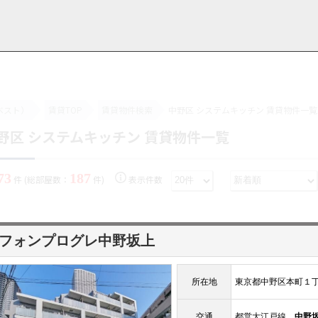
ベスト）
賃貸TOP
賃貸物件検索
中野区 システムキッチン 賃貸物件一覧
野区 システムキッチン 賃貸物件一覧
用情報
管理物件一覧
ご解約について
お知らせ・ブログ
お問い合わせ
LINEでお問い合わせ
お問い合わせ
73
187
件 (総部屋数：
件)
表示件数
フォンプログレ中野坂上
所在地
東京都中野区本町１
交通
都営大江戸線
中野