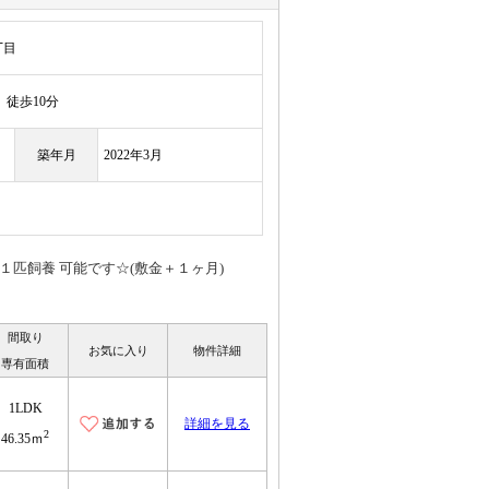
丁目
徒歩10分
築年月
2022年3月
猫１匹飼養 可能です☆(敷金＋１ヶ月)
間取り
お気に入り
物件詳細
専有面積
1LDK
詳細を見る
2
46.35ｍ