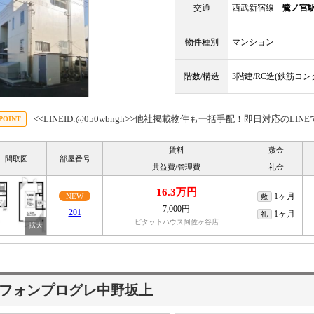
交通
西武新宿線
鷺ノ宮
物件種別
マンション
階数/構造
3階建/RC造(鉄筋コ
<<LINEID:@050wbngh>>他社掲載物件も一括手配！即日対応のLI
賃料
敷金
間取図
部屋番号
共益費/管理費
礼金
16.3万円
1ヶ月
NEW
敷
7,000円
201
1ヶ月
礼
ピタットハウス阿佐ヶ谷店
フォンプログレ中野坂上