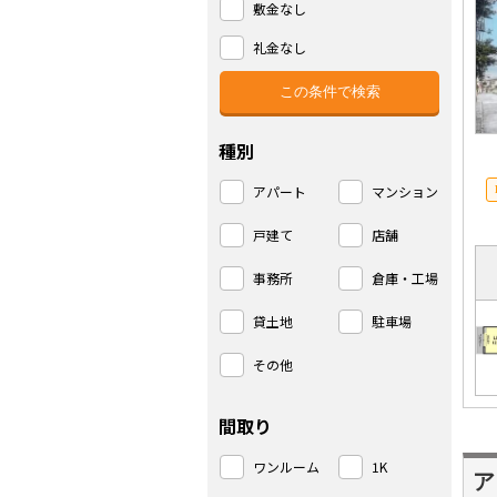
敷金なし
礼金なし
種別
アパート
マンション
戸建て
店舗
事務所
倉庫・工場
貸土地
駐車場
その他
間取り
ワンルーム
1K
ア