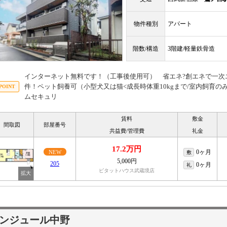
物件種別
アパート
階数/構造
3階建/軽量鉄骨造
インターネット無料です！（工事後使用可） 省エネ?創エネで一次エ
件！ペット飼養可（小型犬又は猫<成長時体重10kgまで/室内飼育のみ
ムセキュリ
賃料
敷金
間取図
部屋番号
共益費/管理費
礼金
17.2万円
0ヶ月
NEW
敷
5,000円
205
0ヶ月
礼
ピタットハウス武蔵境店
ンジュール中野