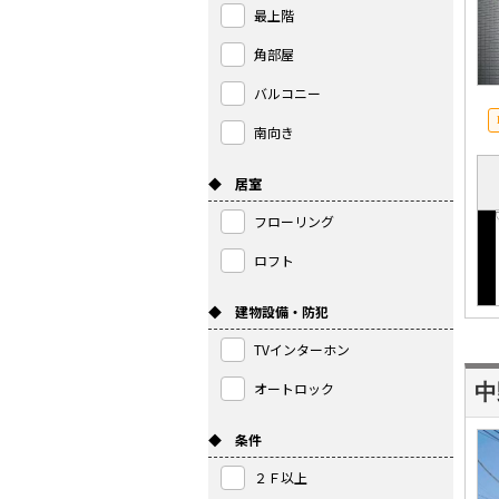
最上階
角部屋
バルコニー
南向き
◆ 居室
フローリング
ロフト
◆ 建物設備・防犯
TVインターホン
オートロック
◆ 条件
２Ｆ以上