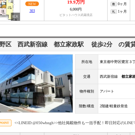
19.9万円
0ヶ月
NEW
敷
6,000円
303
1ヶ月
礼
ピタットハウス武蔵境店
中野区 西武新宿線
都立家政駅
徒歩2分
の賃
所在地
東京都中野区鷺宮３
交通
西武新宿線
都立家
物件種別
アパート
階数/構造
2階建/軽量鉄骨造
<<LINEID:@050wbngh>>他社掲載物件も一括手配！即日対応のLI