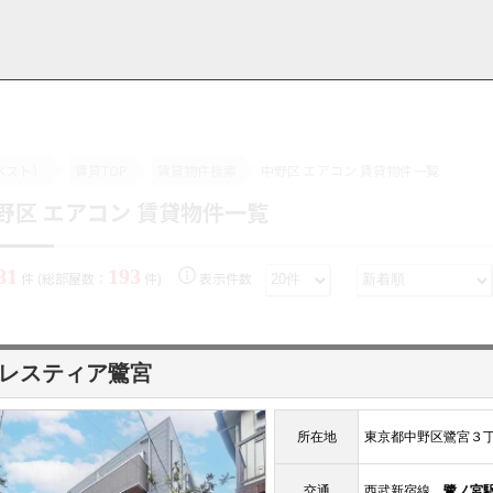
ベスト）
賃貸TOP
賃貸物件検索
中野区 エアコン 賃貸物件一覧
野区 エアコン 賃貸物件一覧
用情報
管理物件一覧
ご解約について
お知らせ・ブログ
お問い合わせ
LINEでお問い合わせ
お問い合わせ
81
193
件 (総部屋数：
件)
表示件数
レスティア鷺宮
所在地
東京都中野区鷺宮３
交通
西武新宿線
鷺ノ宮