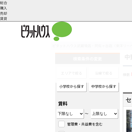
総合
購入
売却
賃貸
ピタットハウス武蔵境店・阿佐ヶ谷店（東洋リー
中
オーナー様へ
契約内容・更新等
会社概要
スタッフ紹介
賃貸業務内容
住まいのトラブル
採
検索条件の変更
エリアで絞る
沿線で絞る
棟数
小学校から探す
中学校から探す
セ
賃料
～
管理費・共益費を含む