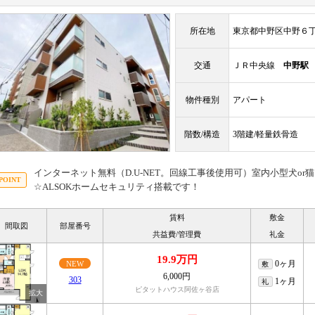
所在地
東京都中野区中野６
交通
ＪＲ中央線
中野駅
物件種別
アパート
階数/構造
3階建/軽量鉄骨造
インターネット無料（D.U-NET。回線工事後使用可）室内小型犬or
☆ALSOKホームセキュリティ搭載です！
賃料
敷金
間取図
部屋番号
共益費/管理費
礼金
19.9万円
0ヶ月
NEW
敷
6,000円
303
1ヶ月
礼
ピタットハウス阿佐ヶ谷店