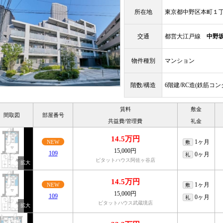
所在地
東京都中野区本町１
交通
都営大江戸線
中野
物件種別
マンション
階数/構造
6階建/RC造(鉄筋コ
賃料
敷金
間取図
部屋番号
共益費/管理費
礼金
14.5万円
1ヶ月
NEW
敷
15,000円
109
0ヶ月
礼
ピタットハウス阿佐ヶ谷店
14.5万円
1ヶ月
NEW
敷
15,000円
109
0ヶ月
礼
ピタットハウス武蔵境店