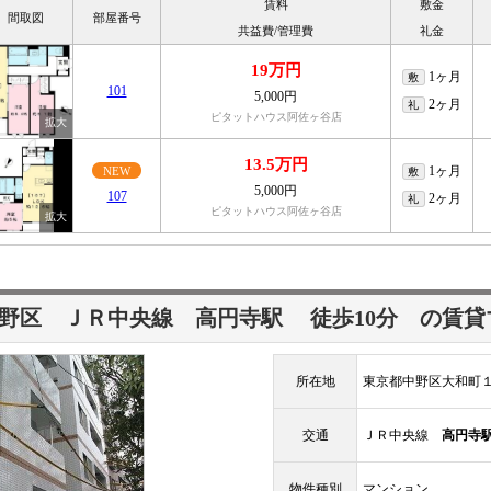
賃料
敷金
間取図
部屋番号
共益費/管理費
礼金
19万円
1ヶ月
敷
101
5,000円
2ヶ月
礼
ピタットハウス阿佐ヶ谷店
13.5万円
1ヶ月
NEW
敷
5,000円
107
2ヶ月
礼
ピタットハウス阿佐ヶ谷店
中野区 ＪＲ中央線
高円寺駅
徒歩10分
の賃貸
所在地
東京都中野区大和町
交通
ＪＲ中央線
高円寺
物件種別
マンション