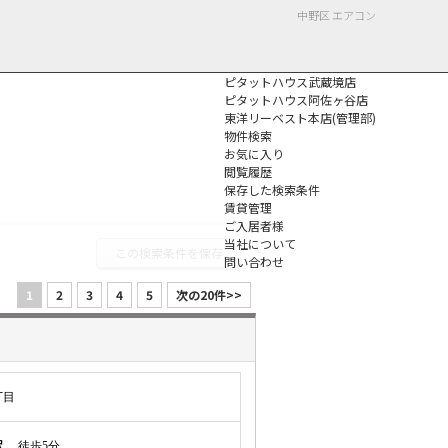
中野区 エアコン
ピタットハウス武蔵境店
ピタットハウス阿佐ヶ谷店
東洋リーベスト本店(管理部)
物件検索
お気に入り
閲覧履歴
保存した検索条件
個人情報保護方針
賃貸管理
ご入居者様
当社について
この検索条件を保存
問い合わせ
1
2
3
4
5
次の20件>>
丁目
駅
徒歩5分