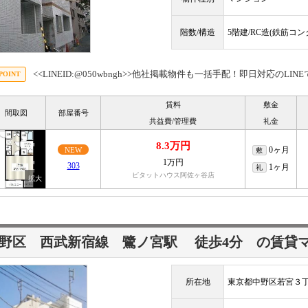
階数/構造
5階建/RC造(鉄筋コ
<<LINEID:@050wbngh>>他社掲載物件も一括手配！即日対応のLI
賃料
敷金
間取図
部屋番号
共益費/管理費
礼金
8.3万円
0ヶ月
NEW
敷
1万円
303
1ヶ月
礼
ピタットハウス阿佐ヶ谷店
中野区 西武新宿線
鷺ノ宮駅
徒歩4分
の賃貸
所在地
東京都中野区若宮３