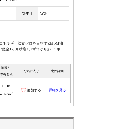
築年月
新築
ネルギー収支ゼロを目指すZEH-M物
/敷金1ヶ月積増>いずれか1頭）！ホー
間取り
お気に入り
物件詳細
専有面積
1LDK
詳細を見る
2
43.62ｍ