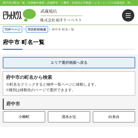
府中市の町名一覧｜売買物件検索｜武蔵野市・三鷹市・杉並区の不動産｜ピタットハウス武蔵境店・阿佐ヶ谷店
TOPページ
>
市区町村検索
>
府中市 町名一覧
府中市 町名一覧
エリア選択画面へ戻る
府中市の町名から検索
※町名をクリックすると物件一覧ページに移動します。
※種別は移動先のページで選択できます。
府中市
小柳町
清水が丘
白糸台