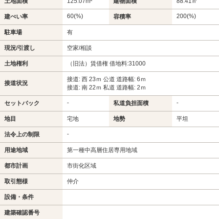
土地面積
125.07m²
建物面積
88.41㎡
60(%)
200(%)
建ぺい率
容積率
駐車場
有
現況/引渡し
空家/相談
土地権利
（旧法）賃借権 借地料:31000
接道: 西 23ｍ 公道 道路幅: 6ｍ
接道状況
接道: 南 22ｍ 私道 道路幅: 2ｍ
-
-
セットバック
私道負担面積
地目
宅地
地勢
平坦
-
法令上の制限
用途地域
第一種中高層住居専用地域
都市計画
市街化区域
取引態様
仲介
設備・条件
建築確認番号