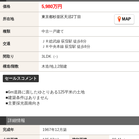
5,980万円
価格
東京都杉並区天沼2丁目
所在地
MAP
種類
中古一戸建て
ＪＲ総武線 荻窪駅 徒歩8分
交通
ＪＲ中央本線 荻窪駅 徒歩8分
間取り
3LDK（-）
構造/階数
木造/地上2階建
セールスコメント
■6m道路に面したゆとりある125平米の土地
■建築条件はありません
■主要採光面南向き
詳細情報
完成年
1967年12月築