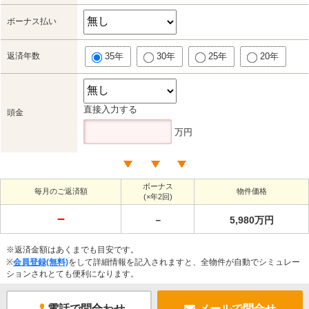
ボーナス払い
返済年数
35年
30年
25年
20年
直接入力する
頭金
万円
ボーナス
毎月のご返済額
物件価格
(×年2回)
－
－
5,980万円
※返済金額はあくまでも目安です。
※
会員登録(無料)
をして詳細情報を記入されますと、全物件が自動でシミュレー
ションされとても便利になります。
電話で問合わせ
メールで問合せ