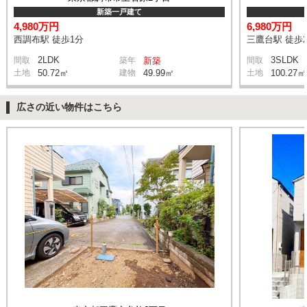
新築一戸建て
4,980万円
6,980万円
西調布駅 徒歩1分
三鷹台駅 徒歩2
2LDK
3SLDK
間取
築年
新築
間取
土地
50.72㎡
建物
49.99㎡
土地
100.27㎡
広さの近い物件はこちら