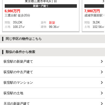
東京都三鷹市牟礼6丁目
新築一戸建て
6,980万円
7,980万円
三鷹台駅 徒歩20分
成城学園前駅 
3SLDK
3LDK
間取
築年
新築
間取
土地
100.27㎡
建物
99.36㎡
土地
102.56㎡
同じ学区の物件はこちら
類似の条件から検索
荻窪駅の新築戸建て
荻窪駅の中古戸建て
荻窪駅のマンション
荻窪駅の土地
天沼の新築戸建て