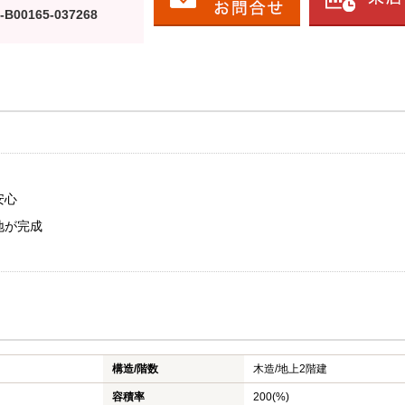
-B00165-037268
安心
地が完成
構造/階数
木造/
地上2階建
容積率
200(%)