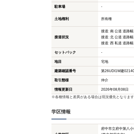
駐車場
-
土地権利
所有権
接道: 南 公道 道路幅:
接道状況
接道: 北 公道 道路幅:
接道: 西 私道 道路幅:
セットバック
-
地目
宅地
建築確認番号
第26UDI1W建0214
取引態様
仲介
情報更新日
2026年08月08日
※各種情報と差異がある場合は現況優先となります
学区情報
府中市立府中第八小