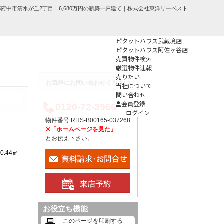
都府中市清水が丘2丁目｜6,680万円の新築一戸建て｜株式会社東洋リーベスト
ピタットハウス武蔵境店
ピタットハウス阿佐ヶ谷店
売買物件検索
厳選物件速報
売りたい
お気軽にお問い合わせください
当社について
問い合わせ
個人情報保護方
会員登録
0120-72-3966
針
ログイン
物件番号 RHS-B00165-037268
※「ホームページを見た」
とお伝え下さい。
00.44㎡
お役立ち機能
このページを印刷する