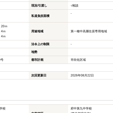
現況/引渡し
-/相談
-
私道負担面積
 20ｍ
 4ｍ
用途地域
第一種中高層住居専用地域
 4ｍ
法令上の制限
-
地勢
0号
都市計画
市街化区域
次回更新日
2026年08月22日
学校
府中第九中学校