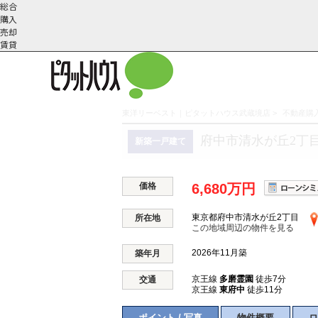
総合
購入
売却
賃貸
東洋リーベスト｜ピタットハウス武蔵境店
>
不動産購入
こだわりの条件で検索
会社概
スタッフ紹
町名から探す
府中市清水が丘2丁目
新築一戸建て
要
介
価格
6,680万円
東京都府中市清水が丘2丁目
所在地
この地域周辺の物件を見る
2026年11月築
築年月
京王線
多磨霊園
徒歩7分
交通
京王線
東府中
徒歩11分
ポイント / 写真
物件概要
ロ