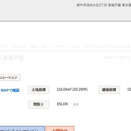
府中市清水が丘2丁目 新築戸建 東京
>
>
>
TOP
>
物件検索
>
新築一戸建て
府中市
京王線
府中市清水が丘2丁目 新築戸建
採用情
学区から探す
お知らせ・ブロ
お気に入り物件
お問い合わ
閲覧履歴
 新築戸建
報
グ
せ
110.04m² (33.28坪)
1
土地面積
建物面積
MAPで確認
3SLDK （-）
間取り
ーンシミュレーション
お問合せ