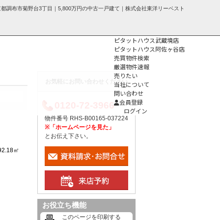
京都調布市菊野台3丁目｜5,800万円の中古一戸建て｜株式会社東洋リーベスト
ピタットハウス武蔵境店
ピタットハウス阿佐ヶ谷店
売買物件検索
厳選物件速報
売りたい
お気軽にお問い合わせください
当社について
問い合わせ
個人情報保護方
会員登録
0120-72-3966
針
ログイン
物件番号 RHS-B00165-037224
※「ホームページを見た」
とお伝え下さい。
92.18㎡
お役立ち機能
このページを印刷する