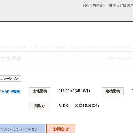
調布市菊野台３丁目 中古戸建 東
>
>
>
TOP
>
物件検索
>
中古一戸建て
調布市
京王線
調布市菊野台３丁目 中古戸建
採用情
学区から探す
お知らせ・ブロ
お気に入り物件
お問い合わ
閲覧履歴
 中古戸建
報
グ
せ
116.33m² (35.18坪)
土地面積
建物面積
MAPで確認
3LDK （和室4.5/和室6）
間取り
ーンシミュレーション
お問合せ