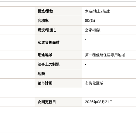
構造/階数
木造/
地上2階建
容積率
80(%)
現況/引渡し
空家/相談
-
私道負担面積
用途地域
第一種低層住居専用地域
法令上の制限
-
地勢
都市計画
市街化区域
次回更新日
2026年08月21日