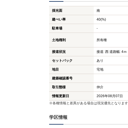
採光面
南
建ぺい率
40(%)
駐車場
-
土地権利
所有権
接道状況
接道: 西 道路幅: 4ｍ
セットバック
あり
地目
宅地
建築確認番号
取引態様
仲介
情報更新日
2026年08月07日
※各種情報と差異がある場合は現況優先となります
学区情報