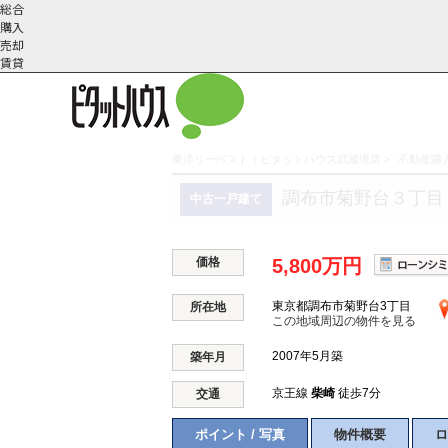
総合
購入
売却
賃貸
東洋リーベスト｜ピタットハウス武蔵境店
>
不動産購入
こだわりの条件で検索
会社概
スタッフ紹
町名から探す
調布市菊野台３丁目
中古一戸建て
要
介
価格
5,800万円
東京都調布市菊野台3丁目
所在地
この地域周辺の物件を見る
2007年5月築
築年月
京王線
柴崎
徒歩7分
交通
ポイント / 写真
物件概要
ロ