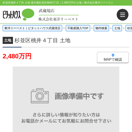
杉並区桃井４丁目 土地 東京都杉並区桃井4丁目｜2,480万円の土地｜株式会社東洋リーベスト
東洋リーベスト｜ピタットハウス武蔵境店
>
不動産購入TOP
>
物件検索
>
土地
>
杉
杉並区桃井４丁目 土地
土地
2,480万円
MAPで確認