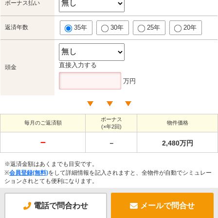
ボーナス払い
返済年数
35年
30年
25年
20年
直接入力する
頭金
万円
ボーナス
毎月のご返済額
物件価格
(×年2回)
－
－
2,480万円
※返済金額はあくまでも目安です。
※
会員登録(無料)
をして詳細情報を記入されますと、全物件が自動でシミュレー
ションされとても便利になります。
電話で問合わせ
メールで問合せ