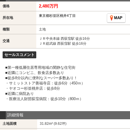
2,480万円
価格
東京都杉並区桃井4丁目
所在地
MAP
種類
土地
ＪＲ中央本線 西荻窪駅 徒歩16分
交通
ＪＲ総武線 西荻窪駅 徒歩16分
セールスコメント
■第一種低層住居専用地域の閑静な住宅街
■近隣にコンビニ、飲食店多数あり
■徒歩8分以内に便利なスーパー多数あり！
・サミットストア善福寺店：徒歩6分（450ｍ）
・ヤオコー杉並桃井店：徒歩8分
■近隣に病院あり
・医療法人財団荻窪病院：徒歩10分（800ｍ）
詳細情報
土地面積
31.82m² (9.62坪)