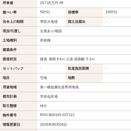
坪単価
257.65万円 /坪
50(%)
100(%)
建ぺい率
容積率
法令上の制限
準防火地域
国土法届出
-
現況/引渡し
古屋あり/相談
土地権利
所有権
-
建築条件
接道状況
接道: 南西 8.6ｍ 公道 道路幅: 5.3ｍ
-
-
セットバック
私道負担面積
地目
宅地
地勢
用途地域
第一種低層住居専用地域
都市計画
市街化区域
取引態様
仲介
RHS-B00165-037112
物件番号
情報更新日
2026年08月09日