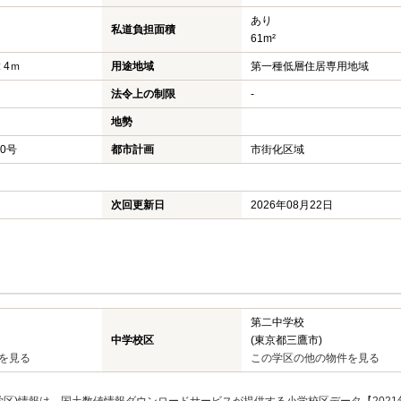
あり
私道負担面積
61m²
 4ｍ
用途地域
第一種低層住居専用地域
法令上の制限
-
地勢
20号
都市計画
市街化区域
次回更新日
2026年08月22日
第二中学校
中学校区
(東京都三鷹市)
を見る
この学区の他の物件を見る