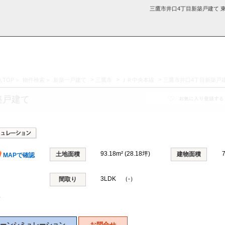
三鷹市井口4丁目新築戸建て 
>
>
>
TOP
>
物件検索
>
新築一戸建て
三鷹市
ＪＲ中央本線
三鷹市井口4丁目新築戸
採用情
学区から探す
お知らせ・ブロ
お気に入り物件
お問い合わ
閲覧履歴
築戸建て
報
グ
せ
93.18m² (28.18坪)
土地面積
建物面積
MAPで確認
3LDK （-）
間取り
分
ーンシミュレーション
お問合せ