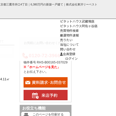
東京都三鷹市井口4丁目｜6,380万円の新築一戸建て｜株式会社東洋リーベスト
ピタットハウス武蔵境店
ピタットハウス阿佐ヶ谷店
売買物件検索
厳選物件速報
売りたい
建て
お気軽にお問い合わせください
当社について
問い合わせ
個人情報保護方
会員登録
0120-72-3966
針
ログイン
物件番号 RHS-B00165-037029
※「ホームページを見た」
とお伝え下さい。
74.11㎡
お役立ち機能
このページを印刷する