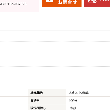
-B00165-037029
構造/階数
木造/
地上2階建
容積率
80(%)
現況/引渡し
-/相談