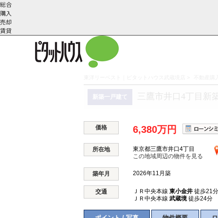
総合
購入
売却
賃貸
東洋リーベスト｜ピタットハウス武蔵境店
>
不動産購入
こだわりの条件で検索
会社概
スタッフ紹
町名から探す
三鷹市井口4丁目新
新築一戸建て
要
介
価格
6,380万円
東京都三鷹市井口4丁目
所在地
この地域周辺の物件を見る
2026年11月築
築年月
ＪＲ中央本線
東小金井
徒歩21
交通
ＪＲ中央本線
武蔵境
徒歩24分
ポイント / 写真
物件概要
ロ