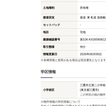
土地権利
所有権
接道状況
接道: 東 私道 道路幅:
セットバック
-
地目
宅地
建築確認番号
第SJK-KX2656081
取引態様
仲介
情報更新日
2026年08月08日
※各種情報と差異がある場合は現況優先となります
学区情報
三鷹市立第二小学校
小学校区
(東京都三鷹市)
この学区の他の物件
※物件情報の学区情報について