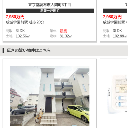
東京都調布市入間町3丁目
新築一戸建て
7,980万円
7,980万円
成城学園前駅 徒歩20分
成城学園前駅 
3LDK
3LDK
間取
築年
新築
間取
土地
102.56㎡
建物
81.32㎡
土地
102.99㎡
広さの近い物件はこちら