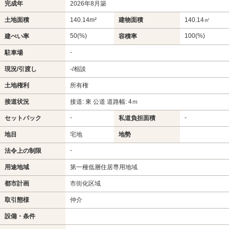
完成年
2026年8月築
土地面積
140.14m²
建物面積
140.14㎡
50(%)
100(%)
建ぺい率
容積率
-
駐車場
現況/引渡し
-/相談
土地権利
所有権
接道状況
接道: 東 公道 道路幅: 4ｍ
-
-
セットバック
私道負担面積
地目
宅地
地勢
-
法令上の制限
用途地域
第一種低層住居専用地域
都市計画
市街化区域
取引態様
仲介
設備・条件