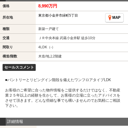
8,990万円
価格
東京都小金井市緑町5丁目
所在地
MAP
種類
新築一戸建て
交通
ＪＲ中央本線 武蔵小金井駅 徒歩10分
間取り
4LDK（-）
構造/階数
木造/地上2階建
セールスコメント
■パントリーとリビングイン階段を備えたワンフロアタイプLDK
お客様のご希望に合った物件情報をご提供するだけではなく、不動産
業２５年以上の経験を生かして、お客様の立場に立ったアドバイスを
させて頂きます。どんな些細な事でも構いませんのでお気軽にご相談
下さい。
詳細情報