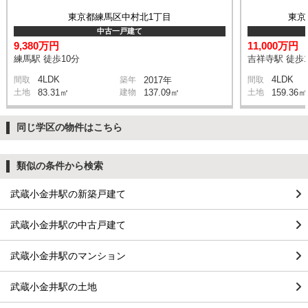
東京都練馬区中村北1丁目
東京
中古一戸建て
9,380万円
11,000万円
練馬駅 徒歩10分
吉祥寺駅 徒歩1
4LDK
4LDK
間取
築年
2017年
間取
土地
83.31㎡
建物
137.09㎡
土地
159.36㎡
同じ学区の物件はこちら
類似の条件から検索
武蔵小金井駅の新築戸建て
武蔵小金井駅の中古戸建て
武蔵小金井駅のマンション
武蔵小金井駅の土地