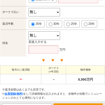
ボーナス払い
返済年数
35年
30年
25年
20年
直接入力する
頭金
万円
ボーナス
毎月のご返済額
物件価格
(×年2回)
－
－
8,990万円
※返済金額はあくまでも目安です。
※
会員登録(無料)
をして詳細情報を記入されますと、全物件が自動でシミュレー
ションされとても便利になります。