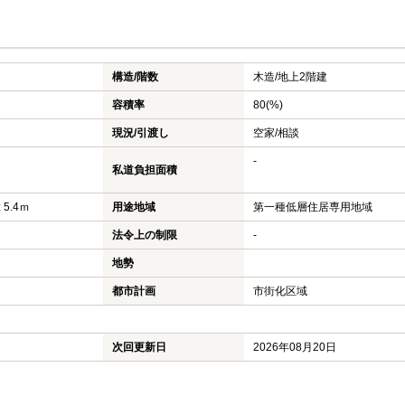
構造/階数
木造/
地上2階建
容積率
80(%)
現況/引渡し
空家/相談
-
私道負担面積
 5.4ｍ
用途地域
第一種低層住居専用地域
法令上の制限
-
地勢
都市計画
市街化区域
次回更新日
2026年08月20日