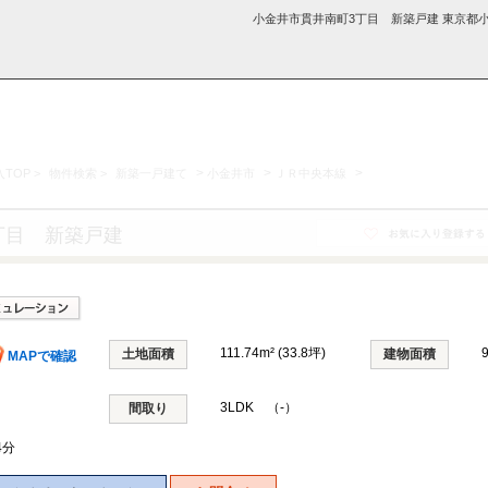
小金井市貫井南町3丁目 新築戸建 東京都小
>
>
>
TOP
>
物件検索
>
新築一戸建て
小金井市
ＪＲ中央本線
採用情
学区から探す
お知らせ・ブロ
お気に入り物件
お問い合わ
閲覧履歴
報
グ
せ
丁目 新築戸建
111.74m² (33.8坪)
土地面積
建物面積
MAPで確認
3LDK （-）
間取り
4分