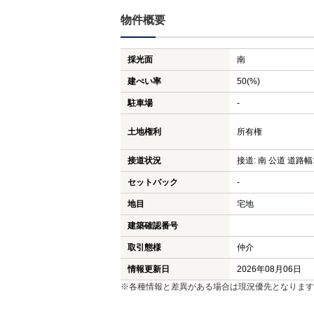
物件概要
採光面
南
建ぺい率
50(%)
駐車場
-
土地権利
所有権
接道状況
接道: 南 公道 道路幅:
セットバック
-
地目
宅地
建築確認番号
取引態様
仲介
情報更新日
2026年08月06日
※各種情報と差異がある場合は現況優先となります