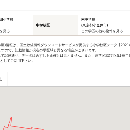
四小学校
南中学校
中学校区
(東京都小金井市)
を見る
この学区の他の物件を見る
区)情報は、国土数値情報ダウンロードサービスが提供する小学校区データ【2021
のですので、記載情報が現在の学区域と異なる場合がございます。
上で記述通り、データは必ずしも正確とは言えません。また、通学区域(学区)は毎年
としてご活用下さい。
域