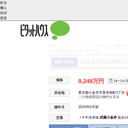
総合
購入
売却
賃貸
東洋リーベスト｜ピタットハウス武蔵境店
>
不動産購入
小金井市貫井南町3丁目 新築戸建
こだわりの条件で検索
会社概
スタッフ紹
町名から探す
要
介
小金井市貫井南町3
新築一戸建て
価格
9,249万円
東京都小金井市貫井南町3丁目
所在地
この地域周辺の物件を見る
2026年6月築
築年月
ＪＲ中央本線
武蔵小金井
徒歩1
交通