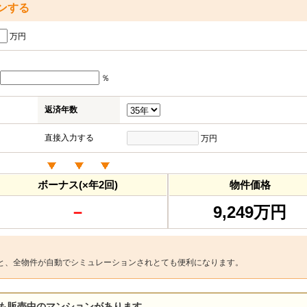
ンする
万円
％
返済年数
直接入力する
万円
ボーナス(×年2回)
物件価格
－
9,249万円
と、全物件が自動でシミュレーションされとても便利になります。
も販売中のマンションがあります。