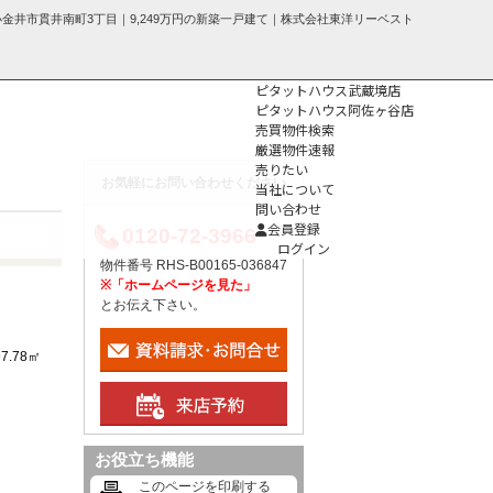
金井市貫井南町3丁目｜9,249万円の新築一戸建て｜株式会社東洋リーベスト
ピタットハウス武蔵境店
ピタットハウス阿佐ヶ谷店
売買物件検索
厳選物件速報
売りたい
お気軽にお問い合わせください
当社について
問い合わせ
個人情報保護方
会員登録
0120-72-3966
針
ログイン
物件番号 RHS-B00165-036847
※「ホームページを見た」
とお伝え下さい。
97.78㎡
お役立ち機能
このページを印刷する