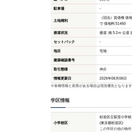
駐車場
-
（旧法）賃借権 借地期
土地権利
で 借地料:51460
接道状況
接道: 南 5.2ｍ 公道 
セットバック
-
地目
宅地
建築確認番号
取引態様
仲介
情報更新日
2026年08月08日
※各種情報と差異がある場合は現況優先となります
学区情報
杉並区立荻窪小学校
小学校区
(東京都杉並区)
この学区の他の物件