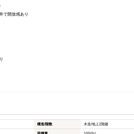
み
井で開放感あり
り
構造/階数
木造/
地上2階建
容積率
100(%)