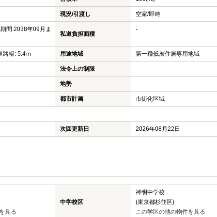
現況/引渡し
空家/即時
間:2038年09月ま
-
私道負担面積
道路幅: 5.4ｍ
用途地域
第一種低層住居専用地域
法令上の制限
-
地勢
都市計画
市街化区域
次回更新日
2026年08月22日
神明中学校
中学校区
(東京都杉並区)
を見る
この学区の他の物件を見る