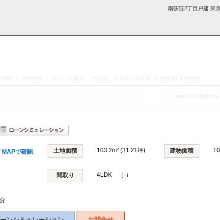
南荻窪2丁目戸建 東
>
>
>
TOP
>
物件検索
>
中古一戸建て
杉並区
ＪＲ中央本線
南荻窪2丁目戸建
採用情
学区から探す
お知らせ・ブロ
お気に入り物件
お問い合わ
閲覧履歴
報
グ
せ
103.2m² (31.21坪)
1
土地面積
建物面積
MAPで確認
4LDK （-）
間取り
7分
ーンシミュレーション
お問合せ