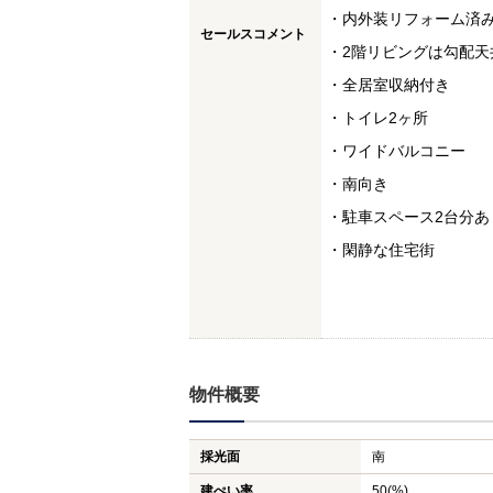
・内外装リフォーム済
セールスコメント
・2階リビングは勾配天
・全居室収納付き
・トイレ2ヶ所
・ワイドバルコニー
・南向き
・駐車スペース2台分あ
・閑静な住宅街
物件概要
採光面
南
建ぺい率
50(%)