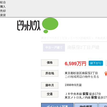
総合
購入
売却
賃貸
東洋リーベスト｜ピタットハウス武蔵境店
>
不動産購入
こだわりの条件で検索
会社概
スタッフ紹
町名から探す
南荻窪2丁目戸建
中古一戸建て
要
介
価格
6,599万円
値下がり
東京都杉並区南荻窪2丁目
所在地
この地域周辺の物件を見る
1998年9月築
築年月
ＪＲ中央本線
荻窪
徒歩17分
交通
東京メトロ丸ノ内線
荻窪
徒歩1
ポイント / 写真
物件概要
ロ