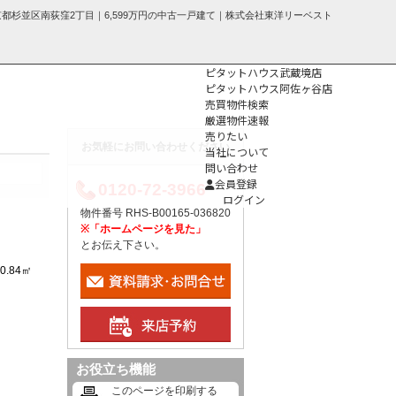
京都杉並区南荻窪2丁目｜6,599万円の中古一戸建て｜株式会社東洋リーベスト
ピタットハウス武蔵境店
ピタットハウス阿佐ヶ谷店
売買物件検索
厳選物件速報
売りたい
お気軽にお問い合わせください
当社について
問い合わせ
個人情報保護方
会員登録
0120-72-3966
針
ログイン
物件番号 RHS-B00165-036820
※「ホームページを見た」
とお伝え下さい。
00.84㎡
お役立ち機能
このページを印刷する