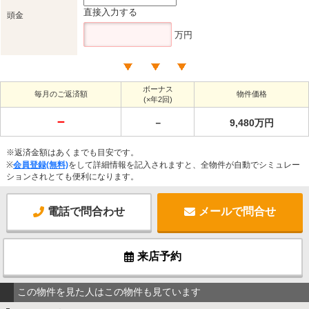
直接入力する
頭金
万円
ボーナス
毎月のご返済額
物件価格
(×年2回)
－
－
9,480万円
※返済金額はあくまでも目安です。
※
会員登録(無料)
をして詳細情報を記入されますと、全物件が自動でシミュレー
ションされとても便利になります。
電話で問合わせ
メールで問合せ
来店予約
この物件を見た人はこの物件も見ています