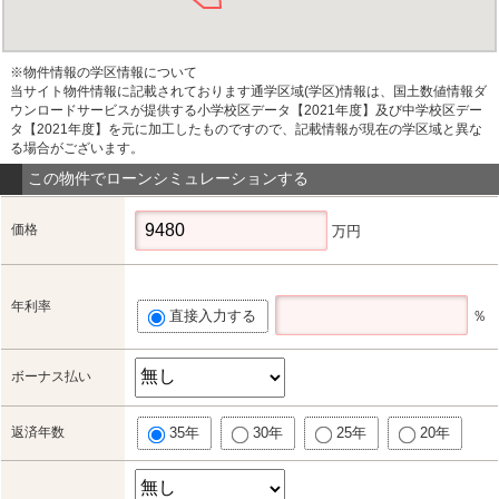
※物件情報の学区情報について
当サイト物件情報に記載されております通学区域(学区)情報は、国土数値情報ダ
ウンロードサービスが提供する小学校区データ【2021年度】及び中学校区デー
タ【2021年度】を元に加工したものですので、記載情報が現在の学区域と異な
る場合がございます。
この物件でローンシミュレーションする
価格
万円
年利率
直接入力する
％
ボーナス払い
返済年数
35年
30年
25年
20年