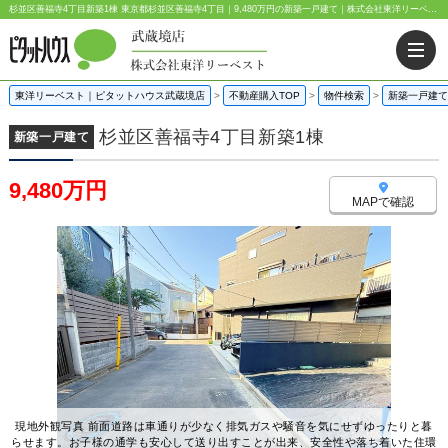
杉並区善福寺4丁目新築1棟 東京都杉並区善福寺4丁目｜9,480万円の新築一戸建て｜株式会社東洋リーベスト
東洋リーベスト｜ピタットハウス武蔵境店
>
不動産購入TOP
>
物件検索
>
新築一戸建て
杉並区善福寺4丁目新築1棟
新築一戸建て
9,480万円
MAPで確認
現地外観写真 前面道路は車通りが少なく排気ガスや騒音を気にせずゆったりと暮
らせます。お子様の通学も安心して送り出すことが出来、安全性や落ち着いた住環