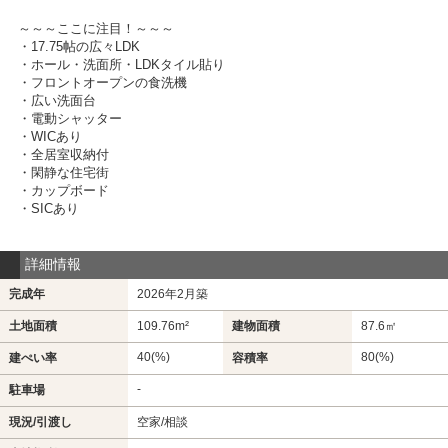
～～～ここに注目！～～～
・17.75帖の広々LDK
・ホール・洗面所・LDKタイル貼り
・フロントオープンの食洗機
・広い洗面台
・電動シャッター
・WICあり
・全居室収納付
・閑静な住宅街
・カップボード
・SICあり
詳細情報
完成年
2026年2月築
土地面積
109.76m²
建物面積
87.6㎡
40(%)
80(%)
建ぺい率
容積率
-
駐車場
現況/引渡し
空家/相談