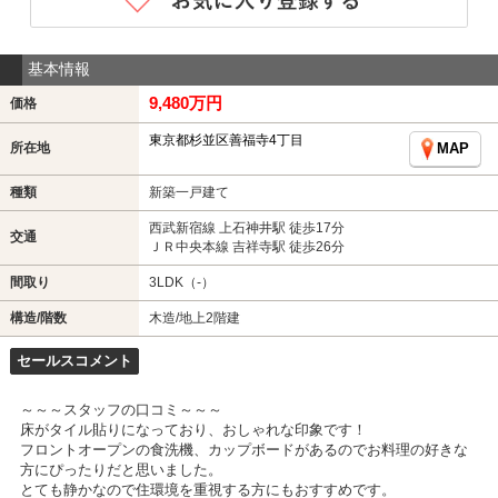
基本情報
9,480万円
価格
東京都杉並区善福寺4丁目
所在地
MAP
種類
新築一戸建て
西武新宿線 上石神井駅 徒歩17分
交通
ＪＲ中央本線 吉祥寺駅 徒歩26分
間取り
3LDK（-）
構造/階数
木造/地上2階建
セールスコメント
～～～スタッフの口コミ～～～
床がタイル貼りになっており、おしゃれな印象です！
フロントオープンの食洗機、カップボードがあるのでお料理の好きな
方にぴったりだと思いました。
とても静かなので住環境を重視する方にもおすすめです。