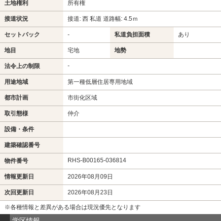
土地権利
所有権
接道状況
接道: 西 私道 道路幅: 4.5ｍ
セットバック
-
私道負担面積
あり
地目
宅地
地勢
-
法令上の制限
用途地域
第一種低層住居専用地域
都市計画
市街化区域
取引態様
仲介
設備・条件
建築確認番号
RHS-B00165-036814
物件番号
情報更新日
2026年08月09日
次回更新日
2026年08月23日
※各種情報と差異がある場合は現況優先となります
学区情報