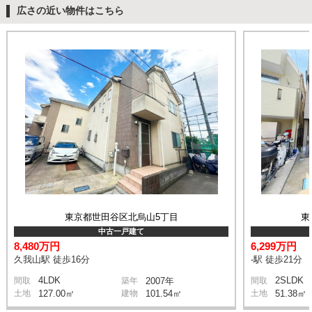
広さの近い物件はこちら
東京都世田谷区北烏山5丁目
東
中古一戸建て
8,480万円
6,299万円
久我山駅 徒歩16分
-駅 徒歩21分
4LDK
2SLDK
間取
築年
2007年
間取
土地
127.00㎡
建物
101.54㎡
土地
51.38㎡