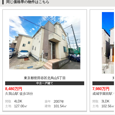
同じ価格帯の物件はこちら
東京都世田谷区北烏山5丁目
中古一戸建て
8,480万円
7,980万円
久我山駅 徒歩16分
成城学園前駅 
4LDK
3LDK
間取
築年
2007年
間取
土地
127.00㎡
建物
101.54㎡
土地
102.56㎡