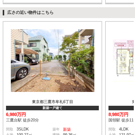
広さの近い物件はこちら
東京都三鷹市牟礼6丁目
新築一戸建て
6,980万円
8,980万円
三鷹台駅 徒歩20分
国領駅 徒歩11
3SLDK
4LDK
間取
築年
新築
間取
土地
100.27㎡
建物
99.36㎡
土地
121.97㎡