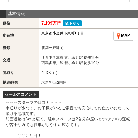
基本情報
7,199万円
価格
値下がり
東京都小金井市東町1丁目
所在地
MAP
種類
新築一戸建て
ＪＲ中央本線 東小金井駅 徒歩19分
交通
西武多摩川線 新小金井駅 徒歩10分
間取り
4LDK（-）
構造/階数
木造/地上2階建
セールスコメント
～～～スタッフの口コミ～～～
車通りが少なく、お子様がいるご家庭でも安心してお住まいになって
頂ける地域です。
前面道路は6ｍと広く、駐車スペースは2台分御座いますので車の運転
が苦手な方でも駐車がしやすい広さです。
～～～ここに注目！～～～