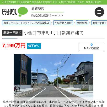
小金井市東町1丁目新築戸建て 東京都小金井市東町1丁目｜7,199万円の新築一戸建て｜株式会社東洋リーベスト
東洋リーベスト｜ピタットハウス武蔵境店
>
不動産購入TOP
>
物件検索
>
新築一戸建て
小金井市東町1丁目新築戸建て
新築一戸建て
7,199万円
値下がり
MAPで確認
現地外観写真 前面道路は約6ｍあり、車の出入りもスムーズです！大きい車も安心
して駐車できるゆとりのある道幅で、荷物の積み下ろしや来客時の対応も楽々♪日