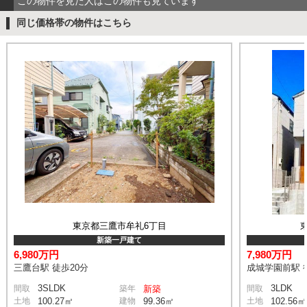
この物件を見た人はこの物件も見ています
同じ価格帯の物件はこちら
東京都三鷹市牟礼6丁目
新築一戸建て
6,980万円
7,980万円
三鷹台駅 徒歩20分
成城学園前駅 
3SLDK
3LDK
間取
築年
新築
間取
土地
100.27㎡
建物
99.36㎡
土地
102.56㎡