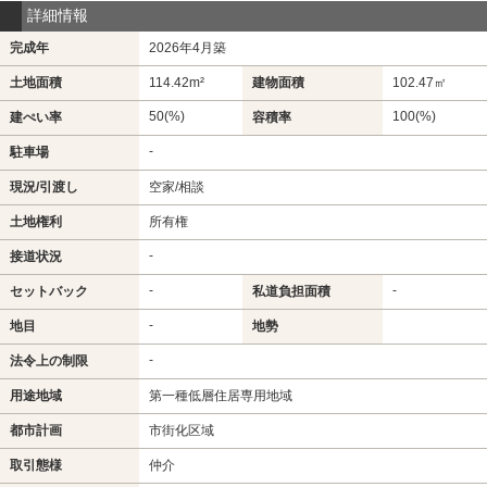
詳細情報
完成年
2026年4月築
土地面積
114.42m²
建物面積
102.47㎡
50(%)
100(%)
建ぺい率
容積率
-
駐車場
現況/引渡し
空家/相談
土地権利
所有権
-
接道状況
-
-
セットバック
私道負担面積
-
地目
地勢
-
法令上の制限
用途地域
第一種低層住居専用地域
都市計画
市街化区域
取引態様
仲介