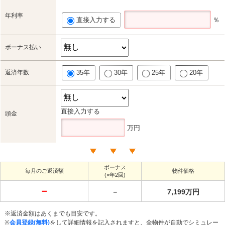
年利率
直接入力する
％
ボーナス払い
返済年数
35年
30年
25年
20年
直接入力する
頭金
万円
ボーナス
毎月のご返済額
物件価格
(×年2回)
－
－
7,199万円
※返済金額はあくまでも目安です。
※
会員登録(無料)
をして詳細情報を記入されますと、全物件が自動でシミュレー