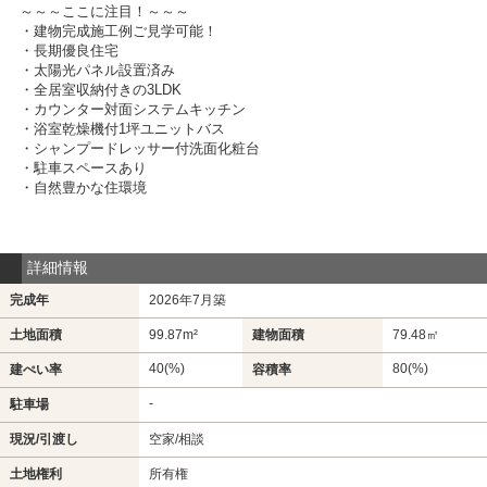
～～～ここに注目！～～～
・建物完成施工例ご見学可能！
・長期優良住宅
・太陽光パネル設置済み
・全居室収納付きの3LDK
・カウンター対面システムキッチン
・浴室乾燥機付1坪ユニットバス
・シャンプードレッサー付洗面化粧台
・駐車スペースあり
・自然豊かな住環境
詳細情報
完成年
2026年7月築
土地面積
99.87m²
建物面積
79.48㎡
40(%)
80(%)
建ぺい率
容積率
-
駐車場
現況/引渡し
空家/相談
土地権利
所有権