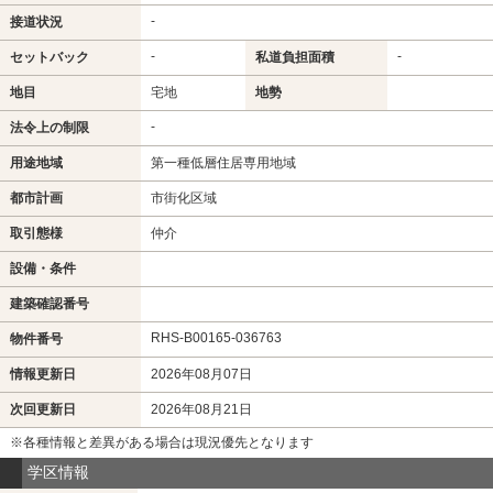
-
接道状況
-
-
セットバック
私道負担面積
地目
宅地
地勢
-
法令上の制限
用途地域
第一種低層住居専用地域
都市計画
市街化区域
取引態様
仲介
設備・条件
建築確認番号
RHS-B00165-036763
物件番号
情報更新日
2026年08月07日
次回更新日
2026年08月21日
※各種情報と差異がある場合は現況優先となります
学区情報