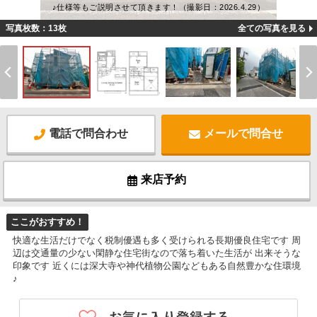
♪仕様等もご説明させて頂きます！（撮影日：2026.4.29）
写真枚数：13枚
全ての写真を見る
電話で問合わせ
メールで問合せ
来店予約
ここがおすすめ！
快適な生活だけでなく税制優遇も多く受けられる長期優良住宅です 周
辺は交通量の少ない閑静な住宅街なので落ち着いた生活が 出来そうな
印象です 近くには深大寺や神代植物公園などもある自然豊かな住環境
♪