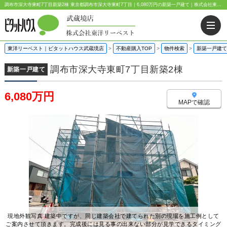
調布市深大寺東町7丁目新築2棟 東京都調布市深大寺東町7丁目｜6,080万円の新築一戸建て｜株式会社東洋リーベスト
東洋リーベスト｜ピタットハウス武蔵境店
>
不動産購入TOP
>
物件検索
>
新築一戸建て
調布市深大寺東町7丁目新築2棟
新築一戸建て
6,080万円
MAPで確認
現地外観写真 建築中ですが、同じ建築会社で建てられた別の現場を施工例として
ご案内させて頂きます。完成後には見る事の出来ない部分が見学できるタイミング