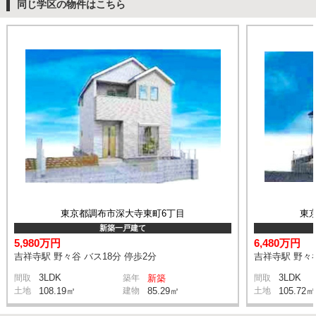
同じ学区の物件はこちら
東京都調布市深大寺東町6丁目
東
新築一戸建て
5,980万円
6,480万円
吉祥寺駅 野々谷 バス18分 停歩2分
吉祥寺駅 野々谷
3LDK
3LDK
間取
築年
新築
間取
土地
108.19㎡
建物
85.29㎡
土地
105.72㎡