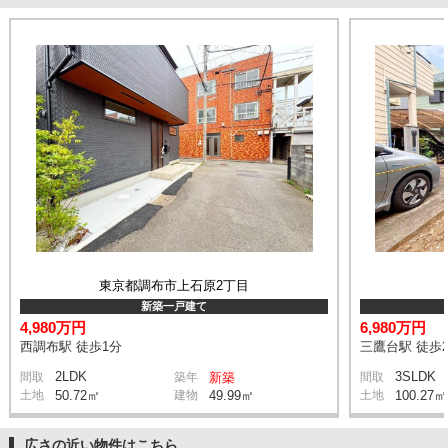
東京都調布市上石原2丁目
新築一戸建て
4,980万円
6,980万円
西調布駅 徒歩1分
三鷹台駅 徒歩2
2LDK
3SLDK
間取
築年
新築
間取
土地
50.72㎡
建物
49.99㎡
土地
100.27㎡
広さの近い物件はこちら