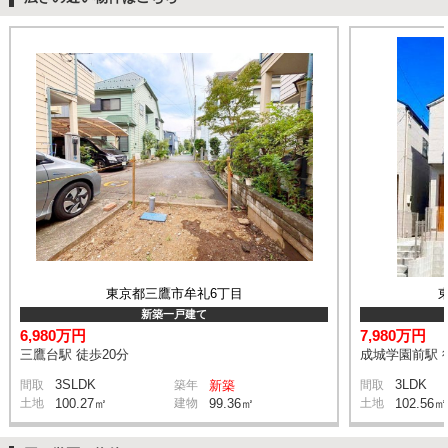
東京都三鷹市牟礼6丁目
新築一戸建て
6,980万円
7,980万円
三鷹台駅 徒歩20分
成城学園前駅 
3SLDK
3LDK
間取
築年
新築
間取
土地
100.27㎡
建物
99.36㎡
土地
102.56㎡