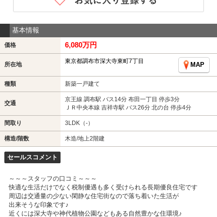
基本情報
6,080万円
価格
東京都調布市深大寺東町7丁目
所在地
MAP
種類
新築一戸建て
京王線 調布駅 バス14分 布田一丁目 停歩3分
交通
ＪＲ中央本線 吉祥寺駅 バス26分 北の台 停歩4分
間取り
3LDK（-）
構造/階数
木造/地上2階建
セールスコメント
～～～スタッフの口コミ～～～
快適な生活だけでなく税制優遇も多く受けられる長期優良住宅です
周辺は交通量の少ない閑静な住宅街なので落ち着いた生活が
出来そうな印象です♪
近くには深大寺や神代植物公園などもある自然豊かな住環境♪