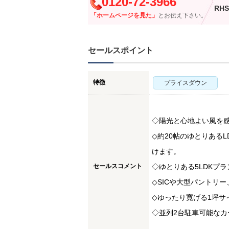
0120-72-3966
RHS
「ホームページを見た」
とお伝え下さい。
セールスポイント
特徴
プライスダウン
◇陽光と心地よい風を
◇約20帖のゆとりある
けます。
セールスコメント
◇ゆとりある5LDKプ
◇SICや大型パントリ
◇ゆったり寛げる1坪
◇並列2台駐車可能な