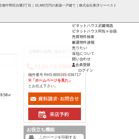
京都中野区白鷺3丁目｜10,480万円の新築一戸建て｜株式会社東洋リーベスト
ピタットハウス武蔵境店
ピタットハウス阿佐ヶ谷店
売買物件検索
厳選物件速報
売りたい
お気軽にお問い合わせください
当社について
問い合わせ
個人情報保護方
会員登録
0120-72-3966
針
ログイン
物件番号 RHS-B00165-036717
※「ホームページを見た」
とお伝え下さい。
29.58㎡
お役立ち機能
このページを印刷する