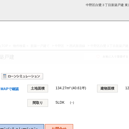
中野区白鷺３丁目新築戸建 東
>
>
>
TOP
>
物件検索
>
新築一戸建て
中野区
西武新宿線
中野区白鷺３丁目新築戸建
採用情
学区から探す
お知らせ・ブロ
お気に入り物件
お問い合わ
閲覧履歴
築戸建
報
グ
せ
134.27m² (40.61坪)
1
土地面積
建物面積
MAPで確認
5LDK （-）
間取り
ーンシミュレーション
お問合せ