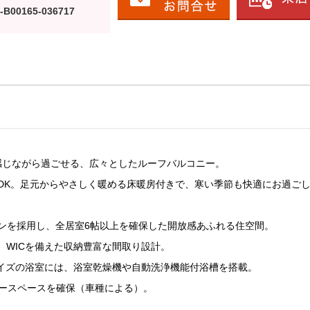
-B00165-036717
感じながら過ごせる、広々としたルーフバルコニー。
LDK。足元からやさしく暖める床暖房付きで、寒い季節も快適にお過ご
ランを採用し、全居室6帖以上を確保した開放感あふれる住空間。
ー、WICを備えた収納豊富な間取り設計。
サイズの浴室には、浴室乾燥機や自動洗浄機能付浴槽を搭載。
カースペースを確保（車種による）。