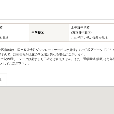
校
北中野中学校
中学校区
(東京都中野区)
を見る
この学区の他の物件を見る
区)情報は、国土数値情報ダウンロードサービスが提供する小学校区データ【2021
のですので、記載情報が現在の学区域と異なる場合がございます。
上で記述通り、データは必ずしも正確とは言えません。また、通学区域(学区)は毎年
としてご活用下さい。
域