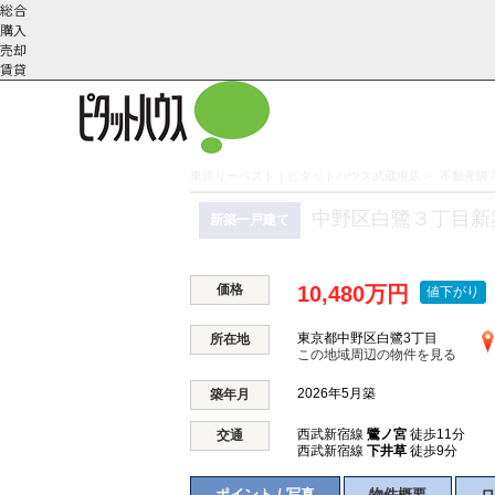
総合
購入
売却
賃貸
東洋リーベスト｜ピタットハウス武蔵境店
>
不動産購入
こだわりの条件で検索
会社概
スタッフ紹
町名から探す
中野区白鷺３丁目新
新築一戸建て
要
介
価格
10,480万円
値下がり
東京都中野区白鷺3丁目
所在地
この地域周辺の物件を見る
2026年5月築
築年月
西武新宿線
鷺ノ宮
徒歩11分
交通
西武新宿線
下井草
徒歩9分
ポイント / 写真
物件概要
ロ