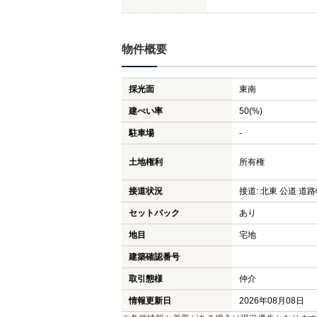
物件概要
採光面
東南
建ぺい率
50(%)
駐車場
-
土地権利
所有権
接道状況
接道: 北東 公道 道路幅
セットバック
あり
地目
宅地
建築確認番号
取引態様
仲介
情報更新日
2026年08月08日