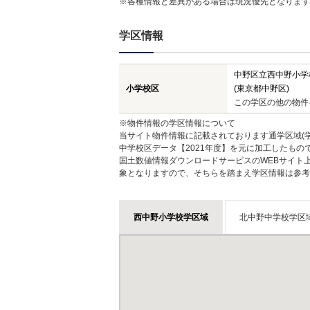
※各種情報と差異がある場合は現況優先となります
学区情報
中野区立西中野小学
小学校区
(東京都中野区)
この学区の他の物件
※物件情報の学区情報について
当サイト物件情報に記載されております通学区域(学
中学校区データ【2021年度】を元に加工したも
国土数値情報ダウンロードサービスのWEBサイト
象となりますので、そちらを踏まえ学区情報は参考
西中野小学校学区域
北中野中学校学区