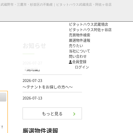
79】｜武蔵野市・三鷹市・杉並区の不動産｜ピタットハウス武蔵境店・阿佐ヶ谷店
ピタットハウス武蔵境店
ピタットハウス阿佐ヶ谷店
売買物件検索
厳選物件速報
お知らせ
売りたい
当社について
問い合わせ
個人情報保護方
会員登録
針
ログイン
もっと見る
厳選物件速報