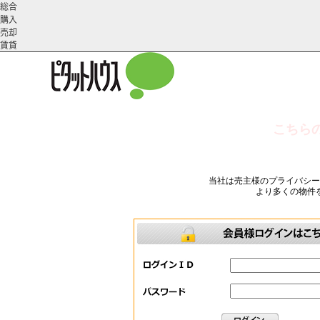
総合
購入
売却
賃貸
こちら
こだわりの条件で検索
会社概
スタッフ紹
町名から探す
要
介
当社は売主様のプライバシ
より多くの物件