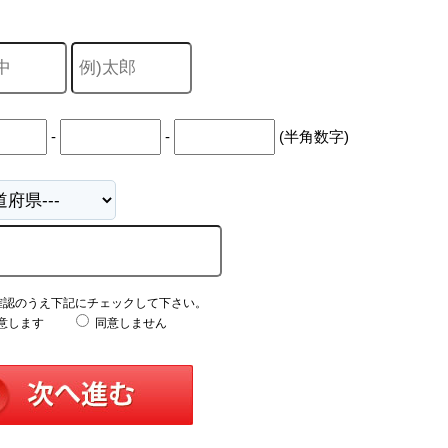
-
-
(半角数字)
確認のうえ下記にチェックして下さい。
意します
同意しません