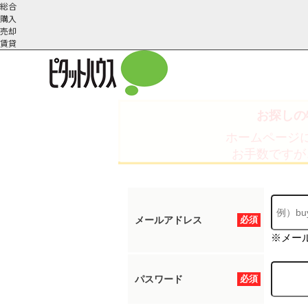
総合
購入
売却
賃貸
お探しの
こだわりの条件で検索
会社概
スタッフ紹
町名から探す
ホームページ
要
介
お手数ですが
メールアドレス
必須
※メー
パスワード
必須