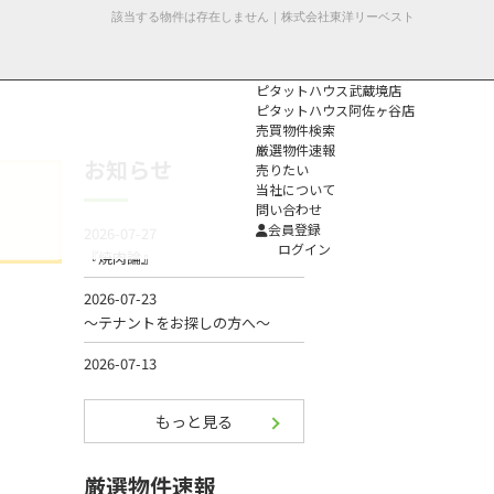
該当する物件は存在しません｜株式会社東洋リーベスト
ピタットハウス武蔵境店
ピタットハウス阿佐ヶ谷店
売買物件検索
厳選物件速報
お知らせ
売りたい
当社について
問い合わせ
個人情報保護方
会員登録
針
ログイン
もっと見る
厳選物件速報