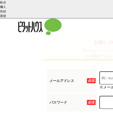
総合
購入
売却
賃貸
お探しの
こだわりの条件で検索
会社概
スタッフ紹
町名から探す
ホームページ
要
介
お手数ですが
メールアドレス
必須
※メー
パスワード
必須