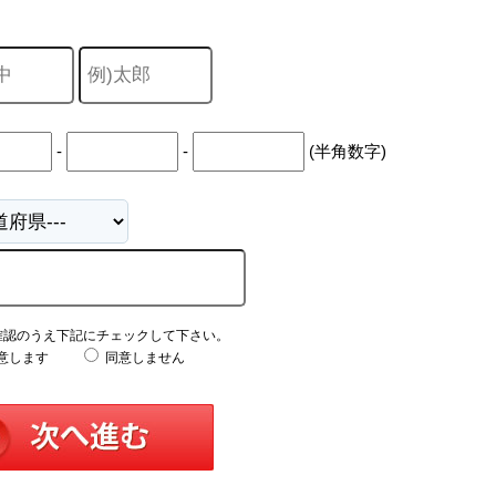
-
-
(半角数字)
確認のうえ下記にチェックして下さい。
意します
同意しません