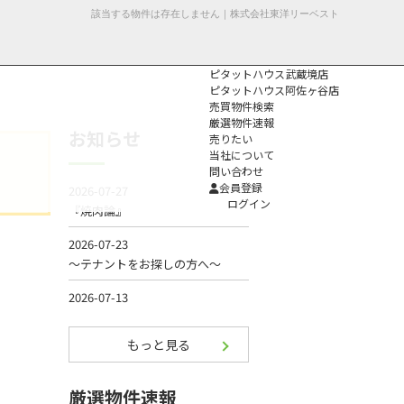
該当する物件は存在しません｜株式会社東洋リーベスト
ピタットハウス武蔵境店
ピタットハウス阿佐ヶ谷店
売買物件検索
厳選物件速報
お知らせ
売りたい
当社について
問い合わせ
個人情報保護方
会員登録
針
ログイン
もっと見る
厳選物件速報