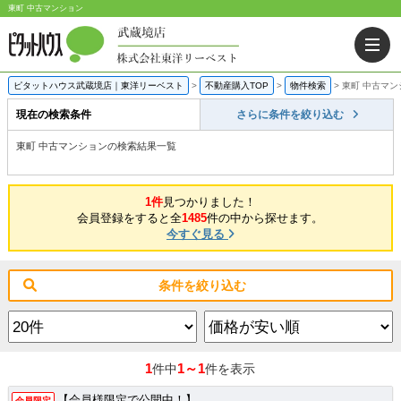
東町 中古マンション
ピタットハウス武蔵境店｜東洋リーベスト
>
不動産購入TOP
>
物件検索
>
東町 中古マ
現在の検索条件
さらに条件を絞り込む
東町 中古マンションの検索結果一覧
1件
見つかりました！
会員登録をすると全
1485
件の中から探せます。
今すぐ見る
条件を絞り込む
1
1～1
件中
件を表示
【会員様限定で公開中！】
会員限定