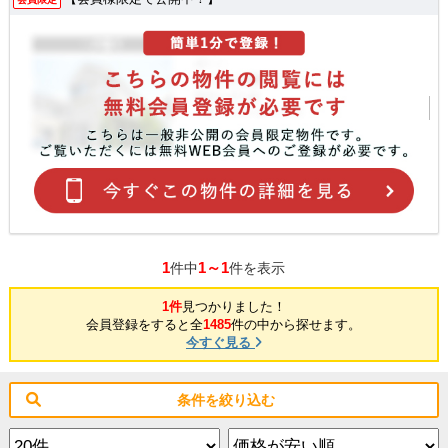
1
1～1
件中
件を表示
1件
見つかりました！
会員登録をすると全
1485
件の中から探せます。
今すぐ見る
条件を絞り込む