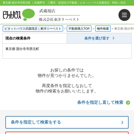
東京都 国分寺市西元町 ｜武蔵野市・三鷹市・杉並区の不動産｜ピタットハウス武蔵境店・阿佐ヶ谷店
ピタットハウス武蔵境店｜東洋リーベスト
>
不動産購入TOP
>
物件検索
>
東京都 国分寺
現在の検索条件
条件を選び直す
東京都 国分寺市西元町
お探しの条件では
物件が見つかりませんでした。
再度条件を指定しなおして
物件の検索をお願いいたします。
条件を指定し直して検索
条件を指定して検索をする