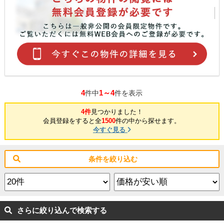
4
1～4
件中
件を表示
4件
見つかりました！
会員登録をすると全
1500
件の中から探せます。
今すぐ見る
条件を絞り込む
さらに絞り込んで検索する