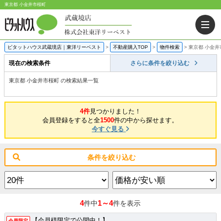
東京都 小金井市桜町
ピタットハウス武蔵境店｜東洋リーベスト
>
不動産購入TOP
>
物件検索
>
東京都 小金井
現在の検索条件
さらに条件を絞り込む
東京都 小金井市桜町 の検索結果一覧
4件
見つかりました！
会員登録をすると全
1500
件の中から探せます。
今すぐ見る
条件を絞り込む
4
1～4
件中
件を表示
【会員様限定で公開中！】
会員限定