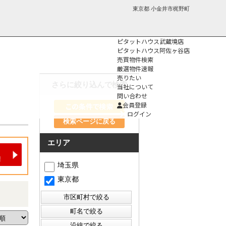
東京都 小金井市梶野町
ピタットハウス武蔵境店
ピタットハウス阿佐ヶ谷店
売買物件検索
厳選物件速報
売りたい
さらに絞り込んで検索
当社について
問い合わせ
個人情報保護方
会員登録
針
ログイン
検索ページに戻る
エリア
埼玉県
東京都