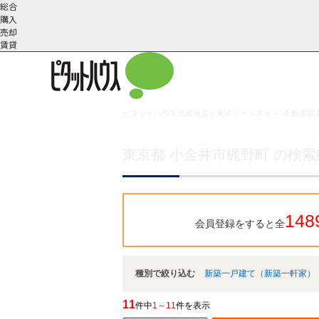
総合
購入
売却
賃貸
ピタットハウス武蔵境店｜東洋リーベスト
>
不動産購入
こだわりの条件で検索
会社概
スタッフ紹
町名から探す
要
介
東京都 小金井市梶野町 の検
148
会員登録をすると全
種別で絞り込む
新築一戸建て（新築一軒家）
11
件中
1～11
件を表示