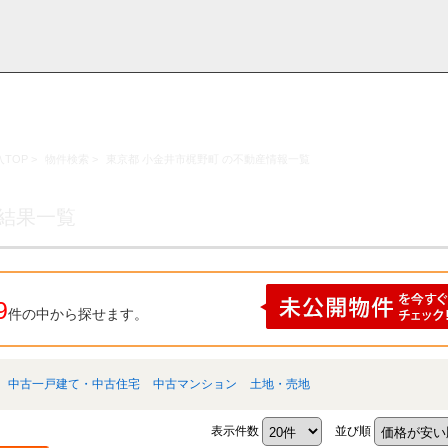
TOP
>
物件検索
>
東京都 小金井市梶野町 の不動産情報一覧
採用情
学区から探す
お知らせ・ブロ
お気に入り物件
お問い合わ
閲覧履歴
報
グ
せ
索結果一覧
9
件の中から探せます。
中古一戸建て・中古住宅
中古マンション
土地・売地
表示件数
並び順