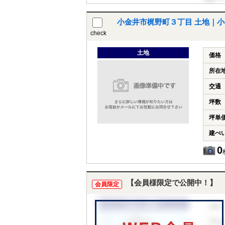
小金井市梶野町３丁目 土地｜小
check
土地
価格
所在
交通
坪数
坪単
建ぺ
0
【会員様限定で公開中！】
会員限定