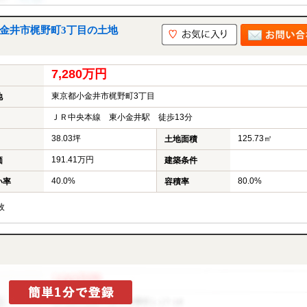
金井市梶野町3丁目の土地
7,280万円
東京都小金井市梶野町3丁目
地
ＪＲ中央本線 東小金井駅 徒歩13分
38.03坪
125.73㎡
土地面積
191.41万円
価
建築条件
40.0%
80.0%
い率
容積率
枚