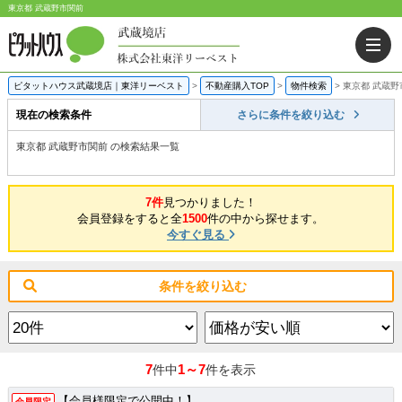
東京都 武蔵野市関前
ピタットハウス武蔵境店｜東洋リーベスト
>
不動産購入TOP
>
物件検索
>
東京都 武蔵野
現在の検索条件
さらに条件を絞り込む
東京都 武蔵野市関前 の検索結果一覧
7件
見つかりました！
会員登録をすると全
1500
件の中から探せます。
今すぐ見る
条件を絞り込む
7
1～7
件中
件を表示
【会員様限定で公開中！】
会員限定