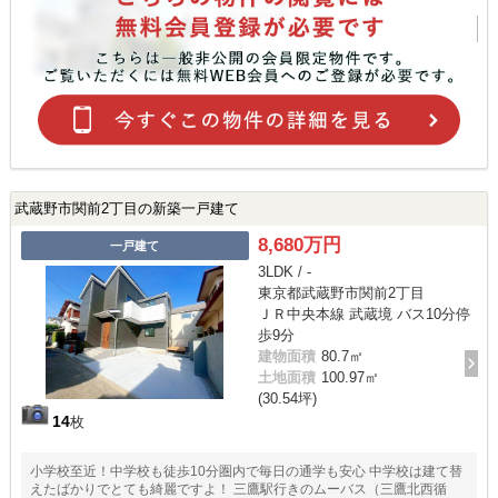
武蔵野市関前2丁目の新築一戸建て
8,680万円
一戸建て
3LDK / -
東京都武蔵野市関前2丁目
ＪＲ中央本線 武蔵境 バス10分停
歩9分
建物面積
80.7㎡
土地面積
100.97㎡
(30.54坪)
14
枚
小学校至近！中学校も徒歩10分圏内で毎日の通学も安心 中学校は建て替
えたばかりでとても綺麗ですよ！ 三鷹駅行きのムーバス（三鷹北西循