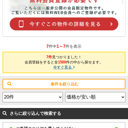
7
1～7
件中
件を表示
7件
見つかりました！
会員登録をすると全
1500
件の中から探せます。
今すぐ見る
条件を絞り込む
さらに絞り込んで検索する