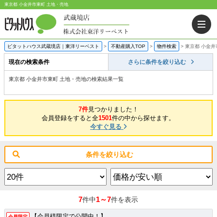
東京都 小金井市東町 土地・売地
ピタットハウス武蔵境店｜東洋リーベスト
>
不動産購入TOP
>
物件検索
>
東京都 小金井
現在の検索条件
さらに条件を絞り込む
東京都 小金井市東町 土地・売地の検索結果一覧
7件
見つかりました！
会員登録をすると全
1501
件の中から探せます。
今すぐ見る
条件を絞り込む
7
1～7
件中
件を表示
【会員様限定で公開中！】
会員限定