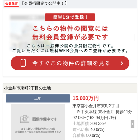
【会員様限定で公開中！】
会員限定
小金井市東町2丁目の土地
15,000万円
土地
東京都小金井市東町2丁目
ＪＲ中央本線 東小金井 徒歩11分
92.06坪(162.94万円 /坪)
土地面積
304.33㎡
建ぺい率
40.0(%)
容積率
80.0(%)