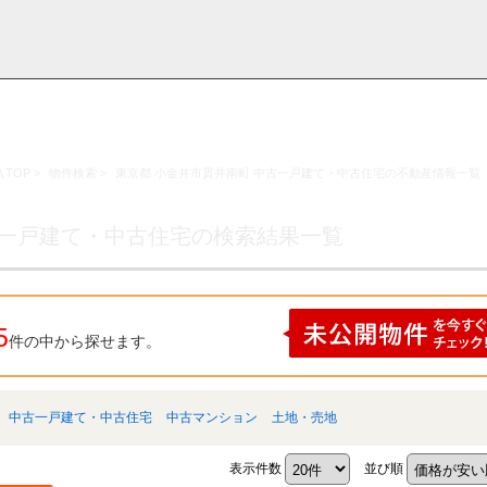
TOP
>
物件検索
>
東京都 小金井市貫井南町 中古一戸建て・中古住宅の不動産情報一覧
採用情
学区から探す
お知らせ・ブロ
お気に入り物件
お問い合わ
閲覧履歴
報
グ
せ
古一戸建て・中古住宅の検索結果一覧
5
件の中から探せます。
中古一戸建て・中古住宅
中古マンション
土地・売地
表示件数
並び順