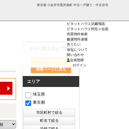
東京都 小金井市貫井南町 中古一戸建て・中古住宅
ピタットハウス武蔵境店
ピタットハウス阿佐ヶ谷店
売買物件検索
厳選物件速報
売りたい
さらに絞り込んで検索
当社について
問い合わせ
個人情報保護方
会員登録
針
ログイン
検索ページに戻る
エリア
埼玉県
東京都