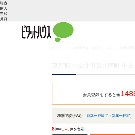
総合
購入
売却
賃貸
ピタットハウス武蔵境店｜東洋リーベスト
>
不動産購入
こだわりの条件で検索
会社概
スタッフ紹
町名から探す
要
介
東京都 小金井市貫井南町 中
148
会員登録をすると全
種別で絞り込む
新築一戸建て（新築一軒家）
8
件中
1～8
件を表示