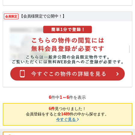
【会員様限定で公開中！】
会員限定
6
1～6
件中
件を表示
6件
見つかりました！
会員登録をすると全
1489
件の中から探せます。
今すぐ見る