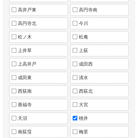
高井戸東
高円寺南
高円寺北
今川
松ノ木
松庵
上井草
上荻
上高井戸
成田西
成田東
清水
西荻南
西荻北
善福寺
大宮
天沼
桃井
南荻窪
梅里