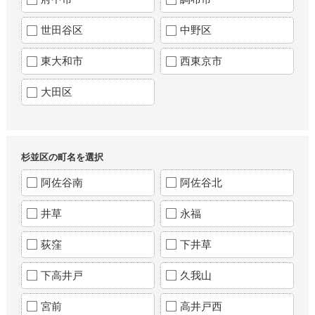
世田谷区
中野区
東大和市
西東京市
大田区
杉並区の町名を選択
阿佐谷南
阿佐谷北
井草
永福
荻窪
下井草
下高井戸
久我山
宮前
高井戸西