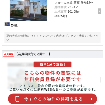
ＪＲ中央本線 荻窪 徒歩12分
建物面積
92.74㎡
土地面積
101.98㎡
(30.85坪)
24
枚
夏の大感謝祭開催中♪！！ キャンペーン内容はプレゼント情報をご覧下さ
い
【会員様限定で公開中！】
会員限定