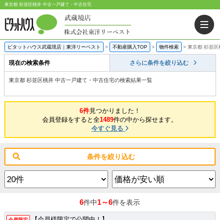
東京都 杉並区桃井 中古一戸建て・中古住宅
ピタットハウス武蔵境店｜東洋リーベスト
>
不動産購入TOP
>
物件検索
>
東京都 杉並
現在の検索条件
さらに条件を絞り込む
東京都 杉並区桃井 中古一戸建て・中古住宅の検索結果一覧
6件
見つかりました！
会員登録をすると全
1489
件の中から探せます。
今すぐ見る
条件を絞り込む
6
1～6
件中
件を表示
【会員様限定で公開中！】
会員限定