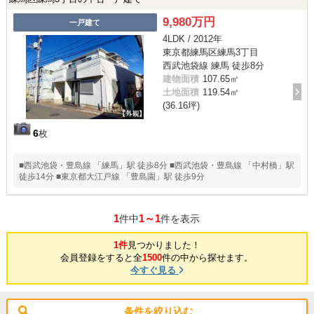
9,980万円
一戸建て
4LDK / 2012年
東京都練馬区練馬3丁目
西武池袋線 練馬 徒歩8分
建物面積
107.65㎡
土地面積
119.54㎡
(36.16坪)
6
枚
■西武池袋・豊島線 「練馬」駅 徒歩8分 ■西武池袋・豊島線 「中村橋」駅
徒歩14分 ■東京都大江戸線 「豊島園」駅 徒歩9分
1
1～1
件中
件を表示
1件
見つかりました！
会員登録をすると全
1500
件の中から探せます。
今すぐ見る
条件を絞り込む