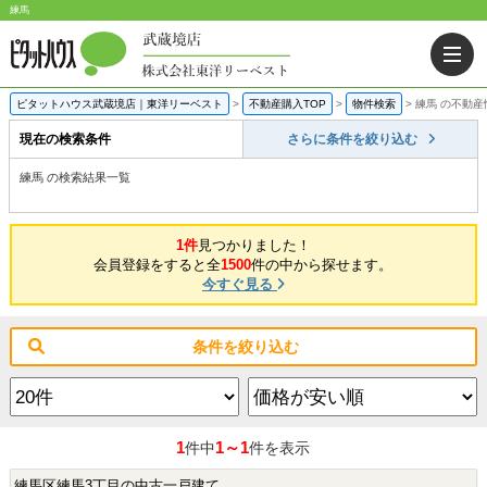
練馬
ピタットハウス武蔵境店｜東洋リーベスト
>
不動産購入TOP
>
物件検索
>
練馬 の不動産
現在の検索条件
さらに条件を絞り込む
練馬 の検索結果一覧
1件
見つかりました！
会員登録をすると全
1500
件の中から探せます。
今すぐ見る
条件を絞り込む
1
1～1
件中
件を表示
練馬区練馬3丁目の中古一戸建て