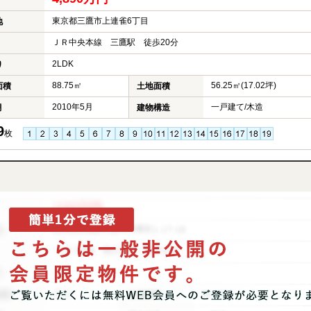
東京都三鷹市上連雀6丁目
地
ＪＲ中央本線 三鷹駅 徒歩20分
2LDK
り
88.75㎡
56.25㎡(17.02坪)
面積
土地面積
2010年5月
一戸建て/木造
月
建物構造
9
枚