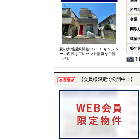
価格
所在
交通
間取
建物
築年
夏の大感謝祭開催中♪！！ キャンペ
ーン内容はプレゼント情報をご覧
1
下さい
【会員様限定で公開中！】
会員限定