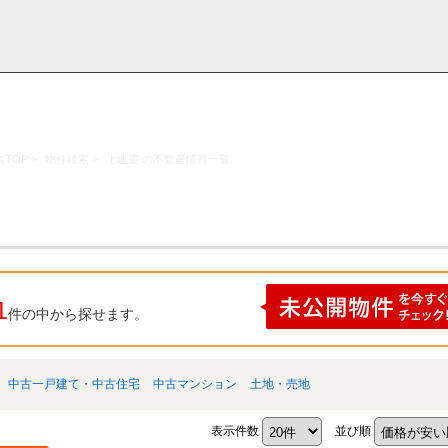
TOP
>
物件検索
>
上連雀 の不動産情報一覧
採用情
学区から探す
お知らせ・ブロ
お気に入り物件
お問い合わ
閲覧履歴
報
グ
せ
1
件の中から探せます。
中古一戸建て・中古住宅
中古マンション
土地・売地
表示件数
並び順