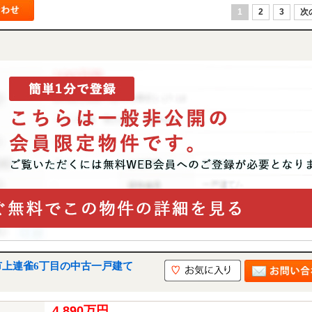
1
2
3
次
市上連雀6丁目の中古一戸建て
4,890万円