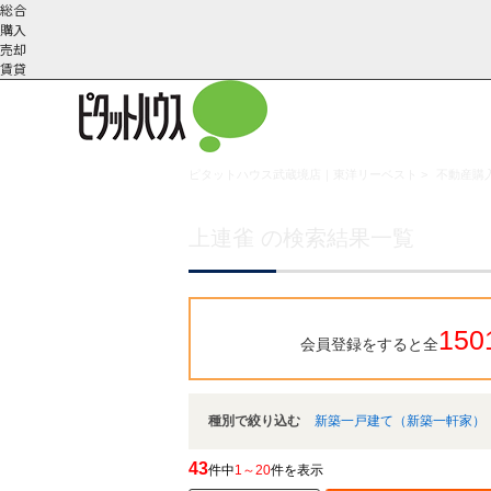
総合
購入
売却
賃貸
ピタットハウス武蔵境店｜東洋リーベスト
>
不動産購入
こだわりの条件で検索
会社概
スタッフ紹
町名から探す
要
介
上連雀 の検索結果一覧
150
会員登録をすると全
種別で絞り込む
新築一戸建て（新築一軒家）
43
件中
1～20
件を表示