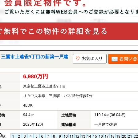
｜三鷹市上連雀9丁目の新築一戸建
6,980万円
東京都三鷹市上連雀9丁目
地
ＪＲ中央本線 三鷹駅 バス15分停歩7分
4LDK
り
94.4㎡
119.14㎡(36.04坪)
面積
土地面積
2025年12月
一戸建て/木造
月
建物構造
0
枚