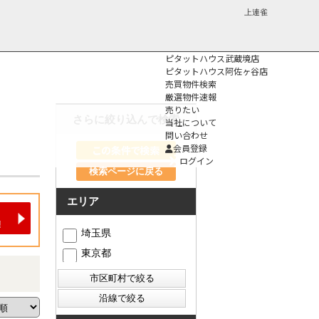
上連雀
ピタットハウス武蔵境店
ピタットハウス阿佐ヶ谷店
売買物件検索
厳選物件速報
売りたい
さらに絞り込んで検索
当社について
問い合わせ
個人情報保護方
会員登録
針
ログイン
検索ページに戻る
エリア
埼玉県
東京都