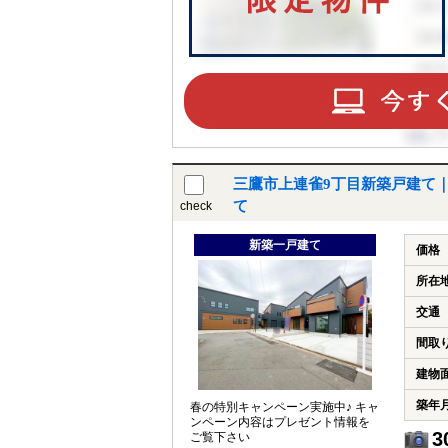
三鷹市上連雀9丁目新築戸建て
て
check
新築一戸建て
価格
所在
交通
間取
建物
築年
春の特別キャンペーン実施中♪ キャ
ンペーン内容はプレゼント情報を
3
ご覧下さい