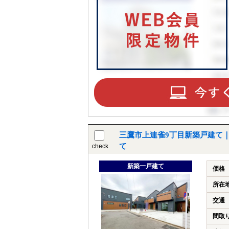
三鷹市上連雀9丁目新築戸建て
て
check
新築一戸建て
価格
所在
交通
間取