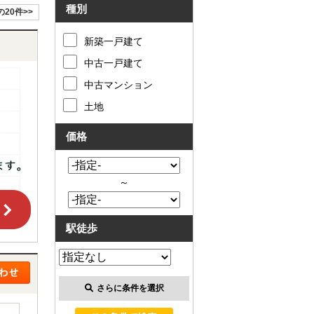
種別
の20件>>
新築一戸建て
中古一戸建て
中古マンション
土地
価格
～
駅徒歩
さらに条件を選択