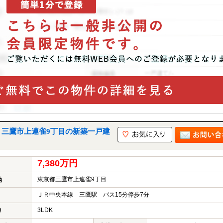
｜三鷹市上連雀9丁目の新築一戸建
7,380万円
東京都三鷹市上連雀9丁目
地
ＪＲ中央本線 三鷹駅 バス15分停歩7分
3LDK
り