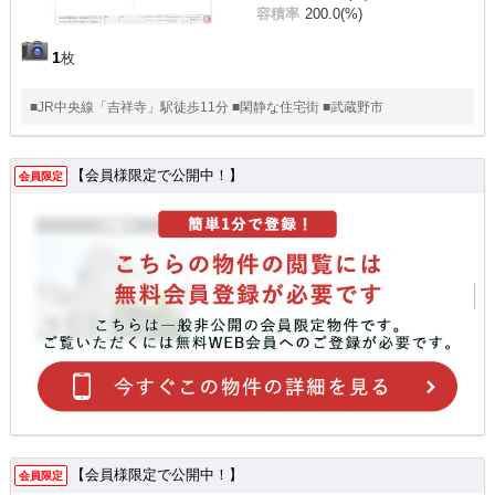
容積率
200.0(%)
1
枚
■JR中央線「吉祥寺」駅徒歩11分 ■閑静な住宅街 ■武蔵野市
【会員様限定で公開中！】
会員限定
【会員様限定で公開中！】
会員限定