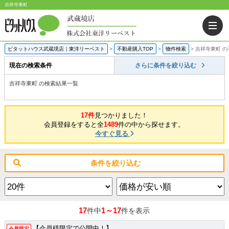
吉祥寺東町
ピタットハウス武蔵境店｜東洋リーベスト
>
不動産購入TOP
>
物件検索
>
吉祥寺東町 
現在の検索条件
さらに条件を絞り込む
吉祥寺東町 の検索結果一覧
17件
見つかりました！
会員登録をすると全
1489
件の中から探せます。
今すぐ見る
条件を絞り込む
17
1～17
件中
件を表示
【会員様限定で公開中！】
会員限定