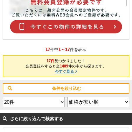
17
1～17
件中
件を表示
17件
見つかりました！
会員登録をすると全
1489
件の中から探せます。
今すぐ見る
条件を絞り込む
さらに絞り込んで検索する