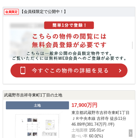
【会員様限定で公開中！】
会員限定
武蔵野市吉祥寺東町1丁目の土地
17,900万円
土地
東京都武蔵野市吉祥寺東町1丁目
ＪＲ中央本線 吉祥寺 徒歩11分
46.89坪(381.74万円 /坪)
土地面積
155.01㎡
建ぺい率
60.0(%)