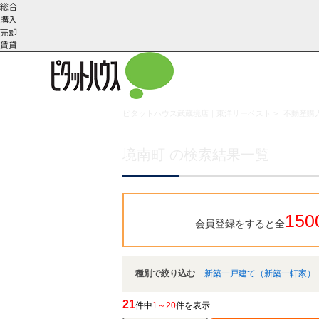
総合
購入
売却
賃貸
ピタットハウス武蔵境店｜東洋リーベスト
>
不動産購入
こだわりの条件で検索
会社概
スタッフ紹
町名から探す
要
介
境南町 の検索結果一覧
150
会員登録をすると全
種別で絞り込む
新築一戸建て（新築一軒家）
21
件中
1～20
件を表示