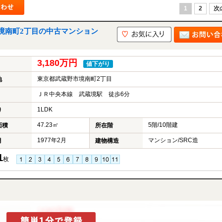
1
2
次
境南町2丁目の中古マンション
3,180万円
値下がり
東京都武蔵野市境南町2丁目
地
ＪＲ中央本線 武蔵境駅 徒歩6分
1LDK
り
47.23㎡
5階/10階建
面積
所在階
1977年2月
マンション/SRC造
月
建物構造
1
枚