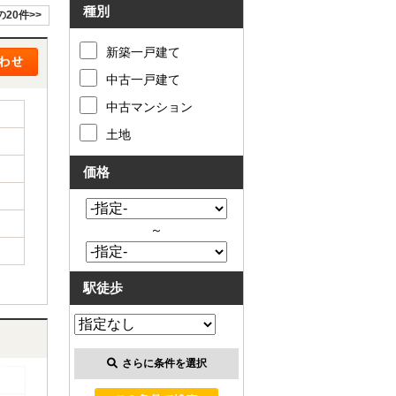
種別
の20件>>
新築一戸建て
中古一戸建て
中古マンション
土地
価格
～
駅徒歩
さらに条件を選択