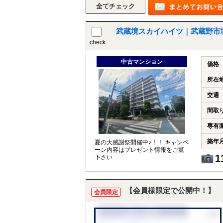
武蔵境スカイハイツ｜武蔵野市
check
中古マンション
価格
所在
交通
間取
専有
築年
夏の大感謝祭開催中♪！！ キャンペ
ーン内容はプレゼント情報をご覧
1
下さい
【会員様限定で公開中！】
会員限定