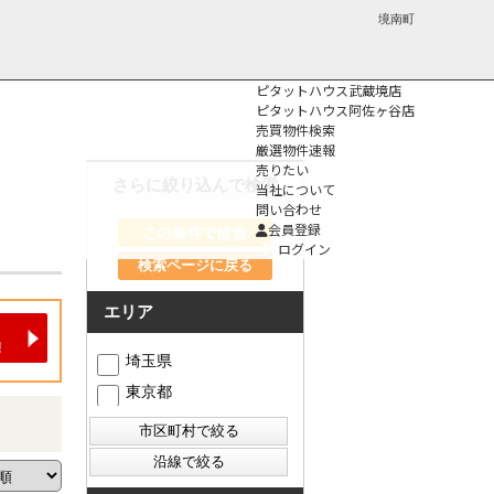
境南町
ピタットハウス武蔵境店
ピタットハウス阿佐ヶ谷店
売買物件検索
厳選物件速報
売りたい
さらに絞り込んで検索
当社について
問い合わせ
個人情報保護方
会員登録
針
ログイン
検索ページに戻る
エリア
埼玉県
東京都