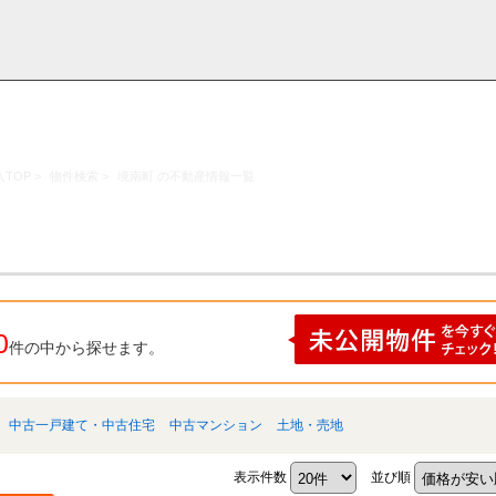
TOP
>
物件検索
>
境南町 の不動産情報一覧
採用情
学区から探す
お知らせ・ブロ
お気に入り物件
お問い合わ
閲覧履歴
報
グ
せ
0
件の中から探せます。
中古一戸建て・中古住宅
中古マンション
土地・売地
表示件数
並び順