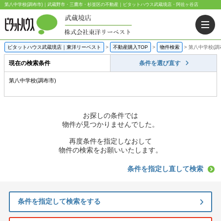
第八中学校(調布市)｜武蔵野市・三鷹市・杉並区の不動産｜ピタットハウス武蔵境店・阿佐ヶ谷店
ピタットハウス武蔵境店｜東洋リーベスト
>
不動産購入TOP
>
物件検索
>
第八中学校(調
現在の検索条件
条件を選び直す
第八中学校(調布市)
お探しの条件では
物件が見つかりませんでした。
再度条件を指定しなおして
物件の検索をお願いいたします。
条件を指定し直して検索
条件を指定して検索をする