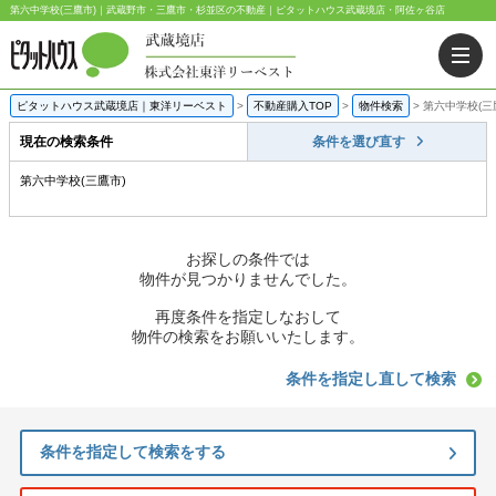
第六中学校(三鷹市)｜武蔵野市・三鷹市・杉並区の不動産｜ピタットハウス武蔵境店・阿佐ヶ谷店
ピタットハウス武蔵境店｜東洋リーベスト
>
不動産購入TOP
>
物件検索
>
第六中学校(三
現在の検索条件
条件を選び直す
第六中学校(三鷹市)
お探しの条件では
物件が見つかりませんでした。
再度条件を指定しなおして
物件の検索をお願いいたします。
条件を指定し直して検索
条件を指定して検索をする