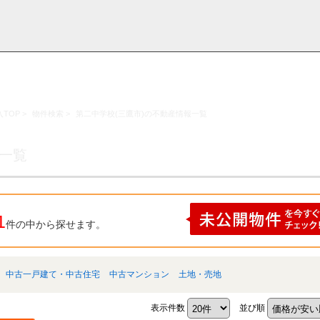
TOP
>
物件検索
>
第二中学校(三鷹市)の不動産情報一覧
採用情
学区から探す
お知らせ・ブロ
お気に入り物件
お問い合わ
閲覧履歴
報
グ
せ
果一覧
1
件の中から探せます。
中古一戸建て・中古住宅
中古マンション
土地・売地
表示件数
並び順