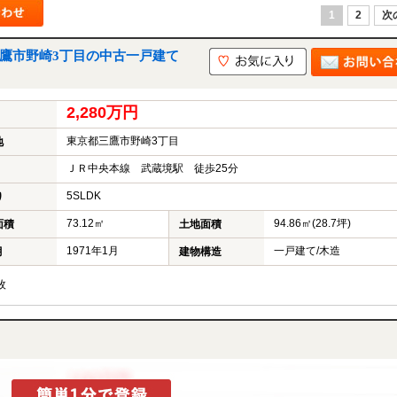
1
2
次
三鷹市野崎3丁目の中古一戸建て
2,280万円
東京都三鷹市野崎3丁目
地
ＪＲ中央本線 武蔵境駅 徒歩25分
5SLDK
り
73.12㎡
94.86㎡(28.7坪)
面積
土地面積
1971年1月
一戸建て/木造
月
建物構造
枚