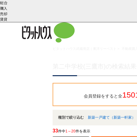
総合
購入
売却
賃貸
ピタットハウス武蔵境店｜東洋リーベスト
>
不動産購入
こだわりの条件で検索
会社概
スタッフ紹
町名から探す
要
介
第二中学校(三鷹市)の検索結
150
会員登録をすると全
種別で絞り込む
新築一戸建て（新築一軒家）
33
件中
1～20
件を表示