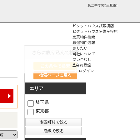
第二中学校(三鷹市)
ピタットハウス武蔵境店
ピタットハウス阿佐ヶ谷店
売買物件検索
厳選物件速報
売りたい
さらに絞り込んで検索
当社について
問い合わせ
個人情報保護方
会員登録
針
ログイン
検索ページに戻る
エリア
埼玉県
東京都