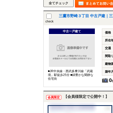
三鷹市野崎３丁目 中古戸建｜
check
中古一戸建て
価格
所在
交通
間取
建物
■JR中央線・西武多摩川線「武蔵
築年
境」駅徒歩25分 ■緑豊かな閑静な
住宅街
0
【会員様限定で公開中！】
会員限定