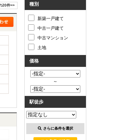
種別
の20件>>
新築一戸建て
中古一戸建て
中古マンション
土地
価格
～
駅徒歩
さらに条件を選択