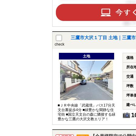
三鷹市大沢１丁目 土地｜三鷹市
check
土地
価格
所在
交通
坪数
坪単
建ぺ
■ＪＲ中央線「武蔵境」バス17分天
文台裏徒歩4分 ■緑豊かな閑静な住
1
宅街 ■国立天文台の森に隣接する緑
豊かな三鷹の大沢文教エリア！