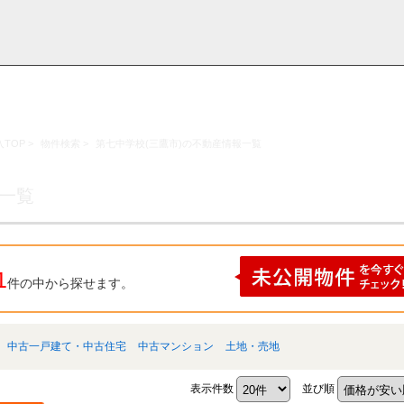
TOP
>
物件検索
>
第七中学校(三鷹市)の不動産情報一覧
採用情
学区から探す
お知らせ・ブロ
お気に入り物件
お問い合わ
閲覧履歴
報
グ
せ
果一覧
1
件の中から探せます。
中古一戸建て・中古住宅
中古マンション
土地・売地
表示件数
並び順