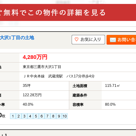
大沢1丁目の土地
4,280万円
東京都三鷹市大沢1丁目
地
ＪＲ中央本線 武蔵境駅 バス17分停歩4分
35坪
115.71㎡
土地面積
122.28万円
価
建築条件
40.0%
80.0%
い率
容積率
0
枚