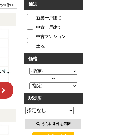
種別
の20件>>
新築一戸建て
中古一戸建て
中古マンション
土地
価格
～
駅徒歩
さらに条件を選択