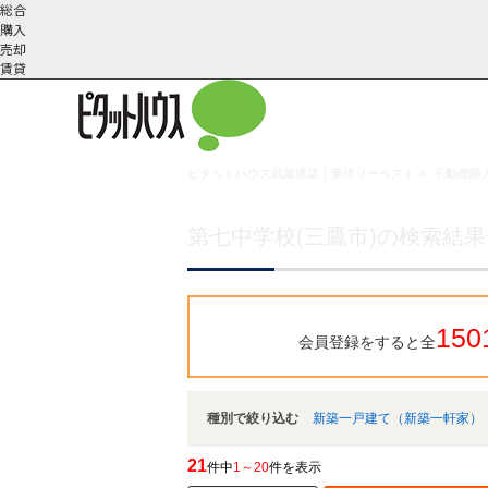
総合
購入
売却
賃貸
ピタットハウス武蔵境店｜東洋リーベスト
>
不動産購入
こだわりの条件で検索
会社概
スタッフ紹
町名から探す
要
介
第七中学校(三鷹市)の検索結
150
会員登録をすると全
種別で絞り込む
新築一戸建て（新築一軒家）
21
件中
1～20
件を表示