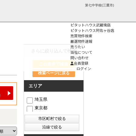
第七中学校(三鷹市)
ピタットハウス武蔵境店
ピタットハウス阿佐ヶ谷店
売買物件検索
厳選物件速報
売りたい
さらに絞り込んで検索
当社について
問い合わせ
個人情報保護方
会員登録
針
ログイン
検索ページに戻る
エリア
埼玉県
東京都