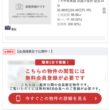
ＪＲ中央本線 武蔵小金井 徒歩14
分
26.88坪(219.49万円 /坪)
土地面積
88.86㎡
建ぺい率
60.0(%)
容積率
200.0(%)
0
枚
【会員様限定で公開中！】
会員限定