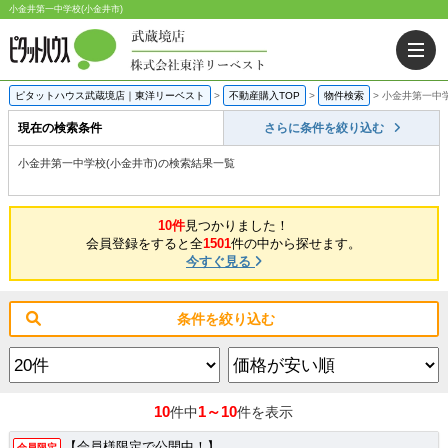
小金井第一中学校(小金井市)
ピタットハウス武蔵境店｜東洋リーベスト
>
不動産購入TOP
>
物件検索
>
小金井第一中学
現在の検索条件
さらに条件を絞り込む
小金井第一中学校(小金井市)の検索結果一覧
10件
見つかりました！
会員登録をすると全
1501
件の中から探せます。
今すぐ見る
条件を絞り込む
10
1～10
件中
件を表示
【会員様限定で公開中！】
会員限定