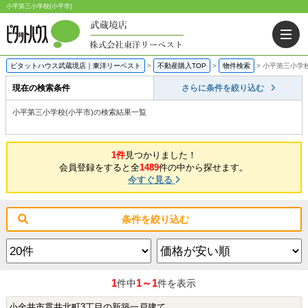
小平第三小学校(小平市)
ピタットハウス武蔵境店｜東洋リーベスト
>
不動産購入TOP
>
物件検索
>
小平第三小学校
現在の検索条件
さらに条件を絞り込む
小平第三小学校(小平市)の検索結果一覧
1件
見つかりました！
会員登録をすると全
1489
件の中から探せます。
今すぐ見る
条件を絞り込む
1
1～1
件中
件を表示
小金井市貫井北町3丁目の新築一戸建て