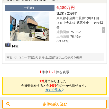
6,180万円
一戸建て
3LDK / 2026年
東京都小金井市貫井北町3丁目
ＪＲ中央本線 武蔵小金井 徒歩13
分
建物面積
75.92㎡
土地面積
76.49㎡
(23.14坪)
14
枚
南面バルコニーで陽当り良好 全居室2面以上の採光を確保
1
1～1
件中
件を表示
1件
見つかりました！
会員登録をすると全
1489
件の中から探せます。
今すぐ見る
条件を絞り込む