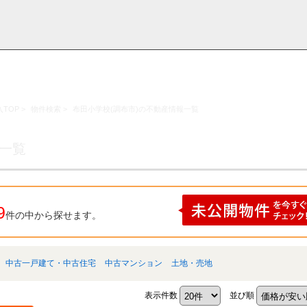
TOP
>
物件検索
>
布田小学校(調布市)の不動産情報一覧
採用情
学区から探す
お知らせ・ブロ
お気に入り物件
お問い合わ
閲覧履歴
報
グ
せ
果一覧
9
件の中から探せます。
中古一戸建て・中古住宅
中古マンション
土地・売地
表示件数
並び順