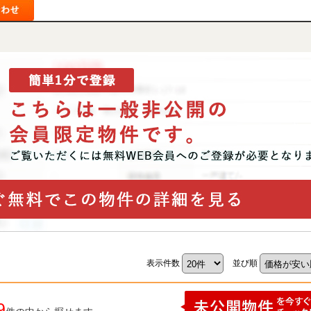
表示件数
並び順
9