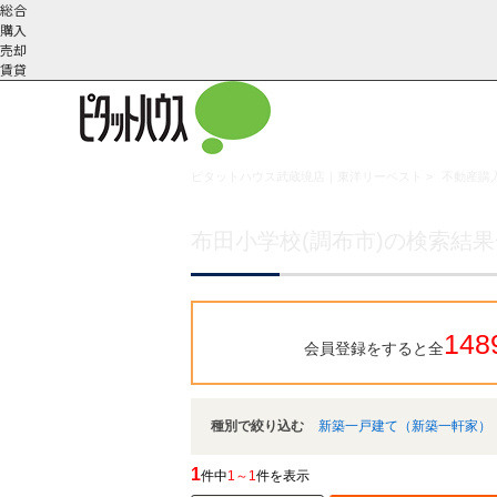
総合
購入
売却
賃貸
ピタットハウス武蔵境店｜東洋リーベスト
>
不動産購入
こだわりの条件で検索
会社概
スタッフ紹
町名から探す
要
介
布田小学校(調布市)の検索結
148
会員登録をすると全
種別で絞り込む
新築一戸建て（新築一軒家）
1
件中
1～1
件を表示