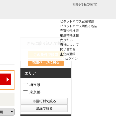
布田小学校(調布市)
ピタットハウス武蔵境店
ピタットハウス阿佐ヶ谷店
売買物件検索
厳選物件速報
売りたい
さらに絞り込んで検索
当社について
問い合わせ
個人情報保護方
会員登録
針
ログイン
検索ページに戻る
エリア
埼玉県
東京都