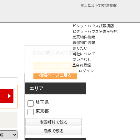
富士見台小学校(調布市)
ピタットハウス武蔵境店
ピタットハウス阿佐ヶ谷店
売買物件検索
厳選物件速報
売りたい
さらに絞り込んで検索
当社について
問い合わせ
個人情報保護方
会員登録
針
ログイン
検索ページに戻る
エリア
埼玉県
東京都