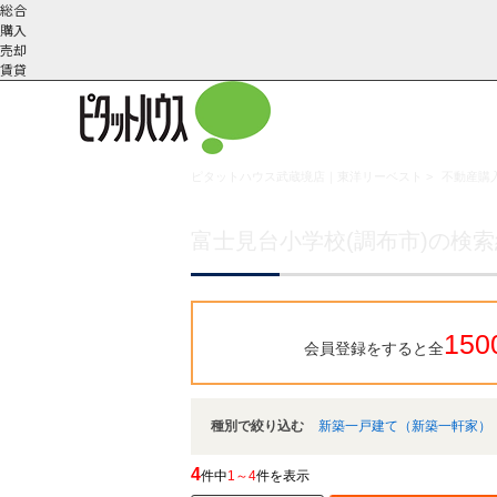
総合
購入
売却
賃貸
ピタットハウス武蔵境店｜東洋リーベスト
>
不動産購入
こだわりの条件で検索
会社概
スタッフ紹
町名から探す
要
介
富士見台小学校(調布市)の検
150
会員登録をすると全
種別で絞り込む
新築一戸建て（新築一軒家）
4
件中
1～4
件を表示