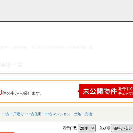
TOP
>
物件検索
>
富士見台小学校(調布市)の不動産情報一覧
採用情
学区から探す
お知らせ・ブロ
お気に入り物件
お問い合わ
閲覧履歴
報
グ
せ
索結果一覧
0
件の中から探せます。
中古一戸建て・中古住宅
中古マンション
土地・売地
表示件数
並び順