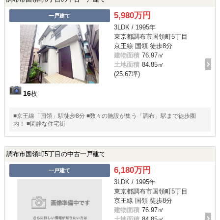
5,980万円
一戸建て
3LDK / 1995年
東京都調布市国領町5丁目
京王線 国領 徒歩8分
建物面積
76.97㎡
土地面積
84.85㎡
(25.67坪)
16
枚
■京王線「国領」駅徒歩8分 ■数々の施設が集う「調布」駅まで徒歩圏
内！ ■閑静な住宅街
調布市国領町5丁目の中古一戸建て
6,180万円
一戸建て
3LDK / 1995年
東京都調布市国領町5丁目
京王線 国領 徒歩8分
建物面積
76.97㎡
土地面積
84.85㎡