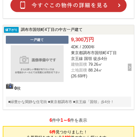
調布市国領町4丁目の中古一戸建て
値下がり
9,300万円
一戸建て
4DK / 2000年
東京都調布市国領町4丁目
京王線 国領 徒歩4分
建物面積
79.26㎡
土地面積
88.24㎡
(26.69坪)
0
枚
■緑豊かな閑静な住宅街 ■東京都調布市 ■京王線「国領」歩4分！
6
1～6
件中
件を表示
6件
見つかりました！