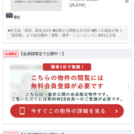
(25.67坪)
0
枚
■京王線「国領」駅徒歩8分 ■緑豊かな閑静な住宅街 ■数々の施設が集う
『調布駅』まで徒歩圏内！通勤・通学・ショッピングに便利な立地
【会員様限定で公開中！】
会員限定