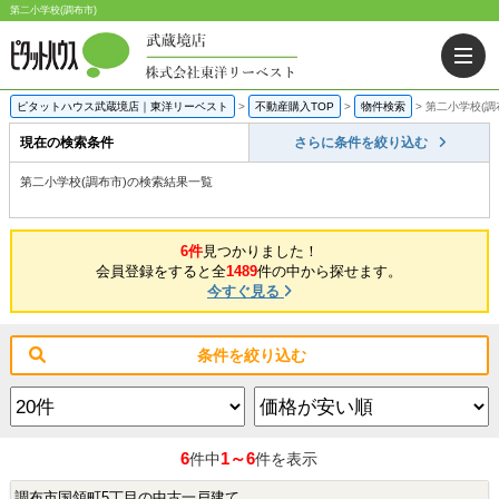
第二小学校(調布市)
ピタットハウス武蔵境店｜東洋リーベスト
>
不動産購入TOP
>
物件検索
>
第二小学校(調
現在の検索条件
さらに条件を絞り込む
第二小学校(調布市)の検索結果一覧
6件
見つかりました！
会員登録をすると全
1489
件の中から探せます。
今すぐ見る
条件を絞り込む
6
1～6
件中
件を表示
調布市国領町5丁目の中古一戸建て