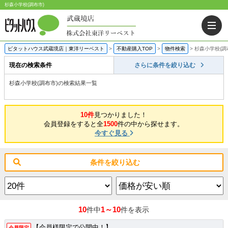
杉森小学校(調布市)
ピタットハウス武蔵境店｜東洋リーベスト
>
不動産購入TOP
>
物件検索
>
杉森小学校(調
現在の検索条件
さらに条件を絞り込む
杉森小学校(調布市)の検索結果一覧
10件
見つかりました！
会員登録をすると全
1500
件の中から探せます。
今すぐ見る
条件を絞り込む
10
1～10
件中
件を表示
【会員様限定で公開中！】
会員限定