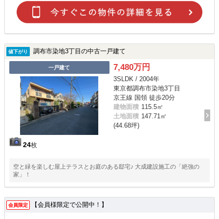
調布市染地3丁目の中古一戸建て
値下がり
7,480万円
一戸建て
3SLDK / 2004年
東京都調布市染地3丁目
京王線 国領 徒歩20分
建物面積
115.5㎡
土地面積
147.71㎡
(44.68坪)
24
枚
空と緑を楽しむ屋上テラスとお庭のある邸宅♪ 大成建設施工の「絶強の
家」！
【会員様限定で公開中！】
会員限定