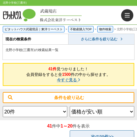
北野小学校(三鷹市)
ピタットハウス武蔵境店｜東洋リーベスト
>
不動産購入TOP
>
物件検索
>
北野小学校(三
現在の検索条件
さらに条件を絞り込む
北野小学校(三鷹市)の検索結果一覧
41件
見つかりました！
会員登録をすると全
1500
件の中から探せます。
今すぐ見る
条件を絞り込む
41
1～20
件中
件を表示
次の20件>>