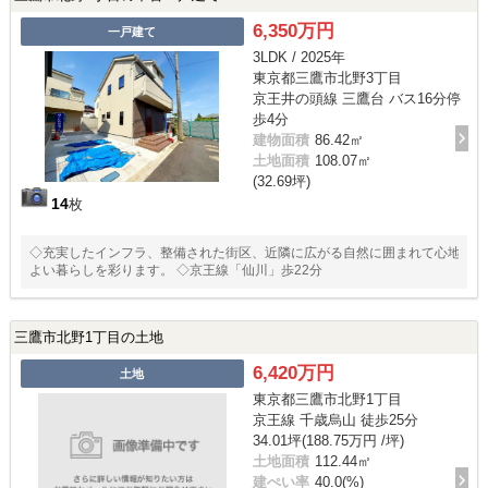
6,350万円
一戸建て
3LDK / 2025年
東京都三鷹市北野3丁目
京王井の頭線 三鷹台 バス16分停
歩4分
建物面積
86.42㎡
土地面積
108.07㎡
(32.69坪)
14
枚
◇充実したインフラ、整備された街区、近隣に広がる自然に囲まれて心地
よい暮らしを彩ります。 ◇京王線「仙川」歩22分
三鷹市北野1丁目の土地
6,420万円
土地
東京都三鷹市北野1丁目
京王線 千歳烏山 徒歩25分
34.01坪(188.75万円 /坪)
土地面積
112.44㎡
建ぺい率
40.0(%)