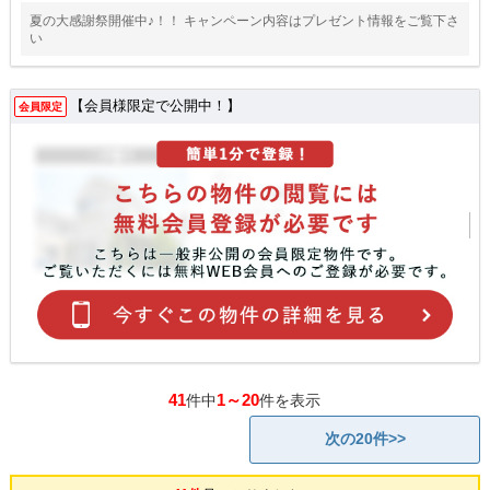
夏の大感謝祭開催中♪！！ キャンペーン内容はプレゼント情報をご覧下さ
い
【会員様限定で公開中！】
会員限定
41
1～20
件中
件を表示
次の20件>>