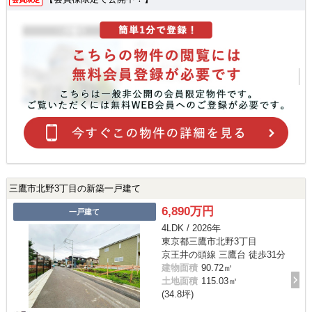
三鷹市北野3丁目の新築一戸建て
6,890万円
一戸建て
4LDK / 2026年
東京都三鷹市北野3丁目
京王井の頭線 三鷹台 徒歩31分
建物面積
90.72㎡
土地面積
115.03㎡
(34.8坪)