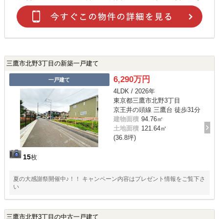
三鷹市北野3丁目の新築一戸建て
6,290万円
一戸建て
4LDK / 2026年
東京都三鷹市北野3丁目
京王井の頭線 三鷹台 徒歩31分
建物面積
94.76㎡
土地面積
121.64㎡
(36.8坪)
15
枚
夏の大感謝祭開催中♪！！ キャンペーン内容はプレゼント情報をご覧下さ
い
三鷹市北野3丁目の中古一戸建て