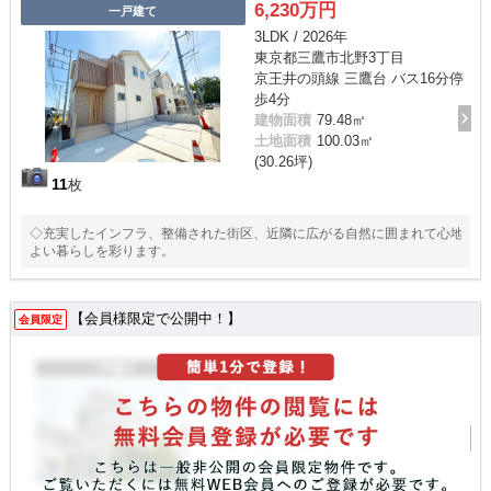
6,230万円
一戸建て
3LDK / 2026年
東京都三鷹市北野3丁目
京王井の頭線 三鷹台 バス16分停
歩4分
建物面積
79.48㎡
土地面積
100.03㎡
(30.26坪)
11
枚
◇充実したインフラ、整備された街区、近隣に広がる自然に囲まれて心地
よい暮らしを彩ります。
【会員様限定で公開中！】
会員限定