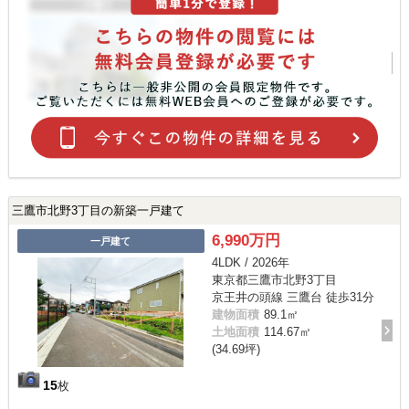
三鷹市北野3丁目の新築一戸建て
6,990万円
一戸建て
4LDK / 2026年
東京都三鷹市北野3丁目
京王井の頭線 三鷹台 徒歩31分
建物面積
89.1㎡
土地面積
114.67㎡
(34.69坪)
15
枚