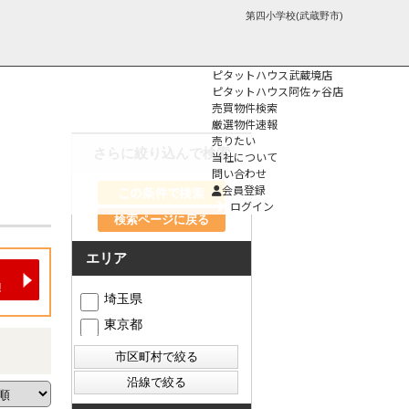
第四小学校(武蔵野市)
ピタットハウス武蔵境店
ピタットハウス阿佐ヶ谷店
売買物件検索
厳選物件速報
売りたい
さらに絞り込んで検索
当社について
問い合わせ
個人情報保護方
会員登録
針
ログイン
検索ページに戻る
エリア
埼玉県
東京都