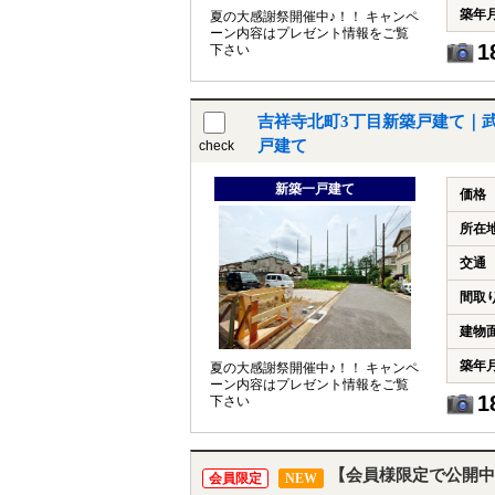
築年
夏の大感謝祭開催中♪！！ キャンペ
ーン内容はプレゼント情報をご覧
1
下さい
吉祥寺北町3丁目新築戸建て｜
戸建て
check
新築一戸建て
価格
所在
交通
間取
建物
築年
夏の大感謝祭開催中♪！！ キャンペ
ーン内容はプレゼント情報をご覧
1
下さい
【会員様限定で公開中
会員限定
NEW