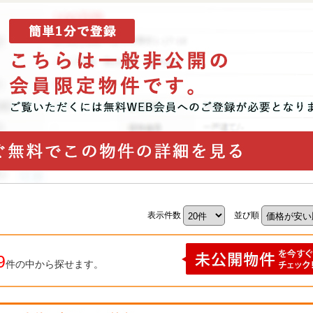
表示件数
並び順
9
件の中から探せます。