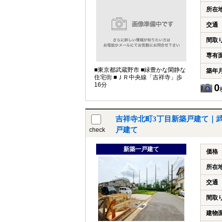
所在
交通
間取
専有
■東京都武蔵野市 ■緑豊かな閑静な
築年
住宅街 ■ＪＲ中央線「吉祥寺」歩
16分
0
吉祥寺北町3丁目新築戸建て｜
戸建て
check
新築一戸建て
価格
所在
交通
間取
建物