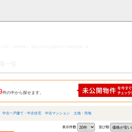
TOP
>
物件検索
>
第四小学校(武蔵野市)の不動産情報一覧
採用情
学区から探す
お知らせ・ブロ
お気に入り物件
お問い合わ
閲覧履歴
報
グ
せ
結果一覧
9
件の中から探せます。
中古一戸建て・中古住宅
中古マンション
土地・売地
表示件数
並び順