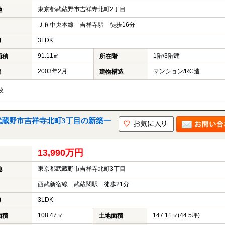
東京都武蔵野市吉祥寺北町2丁目
地
ＪＲ中央本線 吉祥寺駅 徒歩16分
3LDK
り
91.11㎡
1階/3階建
面積
所在階
2003年2月
マンション/RC造
月
建物構造
枚
武蔵野市吉祥寺北町3丁目の新築一
13,990万円
東京都武蔵野市吉祥寺北町3丁目
地
西武新宿線 武蔵関駅 徒歩21分
3LDK
り
108.47㎡
147.11㎡(44.5坪)
面積
土地面積