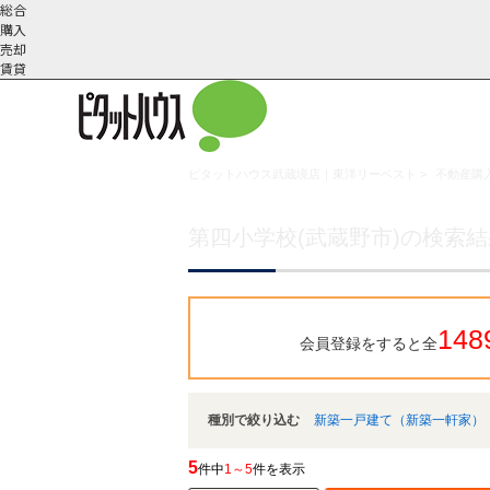
総合
購入
売却
賃貸
ピタットハウス武蔵境店｜東洋リーベスト
>
不動産購入
こだわりの条件で検索
会社概
スタッフ紹
町名から探す
要
介
第四小学校(武蔵野市)の検索
148
会員登録をすると全
種別で絞り込む
新築一戸建て（新築一軒家）
5
件中
1～5
件を表示