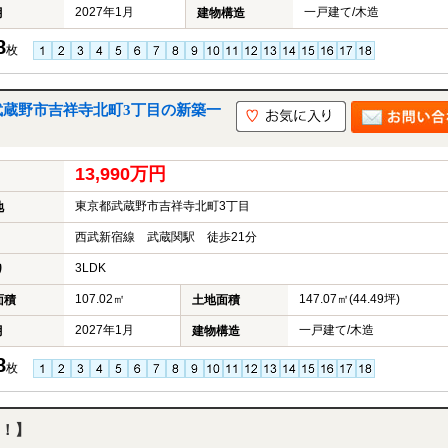
2027年1月
一戸建て/木造
月
建物構造
8
枚
武蔵野市吉祥寺北町3丁目の新築一
13,990万円
東京都武蔵野市吉祥寺北町3丁目
地
西武新宿線 武蔵関駅 徒歩21分
3LDK
り
107.02㎡
147.07㎡(44.49坪)
面積
土地面積
2027年1月
一戸建て/木造
月
建物構造
8
枚
！】