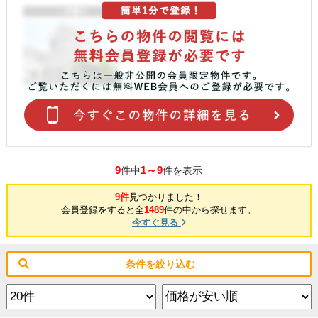
9
1～9
件中
件を表示
9件
見つかりました！
会員登録をすると全
1489
件の中から探せます。
今すぐ見る
条件を絞り込む