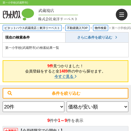
第一小学校(武蔵野市)
ピタットハウス武蔵境店｜東洋リーベスト
>
不動産購入TOP
>
物件検索
>
第一小学校(武
現在の検索条件
さらに条件を絞り込む
第一小学校(武蔵野市)の検索結果一覧
9件
見つかりました！
会員登録をすると全
1489
件の中から探せます。
今すぐ見る
条件を絞り込む
9
1～9
件中
件を表示
【会員様限定で公開中！】
会員限定