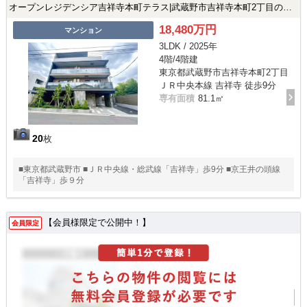
オープンレジデンシア吉祥寺本町テラス|武蔵野市吉祥寺本町2丁目の新築マンション
18,480万円
マンション
3LDK / 2025年
4階/4階建
東京都武蔵野市吉祥寺本町2丁目
ＪＲ中央本線 吉祥寺 徒歩9分
専有面積
81.1㎡
20
枚
■東京都武蔵野市 ■ＪＲ中央線・総武線「吉祥寺」歩9分 ■京王井の頭線
「吉祥寺」歩９分
【会員様限定で公開中！】
会員限定