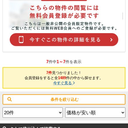
7
1～7
件中
件を表示
7件
見つかりました！
会員登録をすると全
1489
件の中から探せます。
今すぐ見る
条件を絞り込む