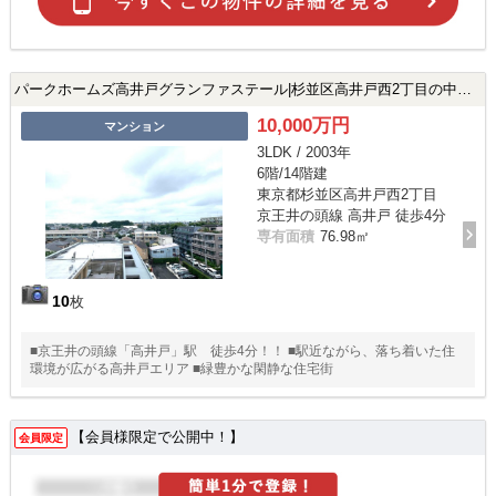
パークホームズ高井戸グランファステール|杉並区高井戸西2丁目の中古マンション
10,000万円
マンション
3LDK / 2003年
6階/14階建
東京都杉並区高井戸西2丁目
京王井の頭線 高井戸 徒歩4分
専有面積
76.98㎡
10
枚
■京王井の頭線「高井戸」駅 徒歩4分！！ ■駅近ながら、落ち着いた住
環境が広がる高井戸エリア ■緑豊かな閑静な住宅街
【会員様限定で公開中！】
会員限定