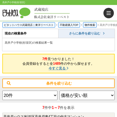
高井戸小学校(杉並区)
ピタットハウス武蔵境店｜東洋リーベスト
>
不動産購入TOP
>
物件検索
>
高井戸小学校(
現在の検索条件
さらに条件を絞り込む
高井戸小学校(杉並区)の検索結果一覧
7件
見つかりました！
会員登録をすると全
1489
件の中から探せます。
今すぐ見る
条件を絞り込む
7
1～7
件中
件を表示
高井戸ハウス|杉並区高井戸東4丁目の中古マンション