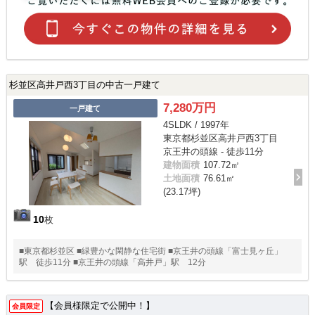
杉並区高井戸西3丁目の中古一戸建て
7,280万円
一戸建て
4SLDK / 1997年
東京都杉並区高井戸西3丁目
京王井の頭線 - 徒歩11分
建物面積
107.72㎡
土地面積
76.61㎡
(23.17坪)
10
枚
■東京都杉並区 ■緑豊かな閑静な住宅街 ■京王井の頭線「富士見ヶ丘」
駅 徒歩11分 ■京王井の頭線「高井戸」駅 12分
【会員様限定で公開中！】
会員限定