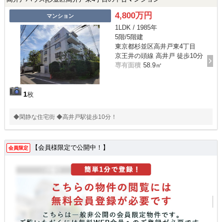
4,800万円
マンション
1LDK / 1985年
5階/5階建
東京都杉並区高井戸東4丁目
京王井の頭線 高井戸 徒歩10分
専有面積
58.9㎡
1
枚
◆閑静な住宅街 ◆高井戸駅徒歩10分！
【会員様限定で公開中！】
会員限定